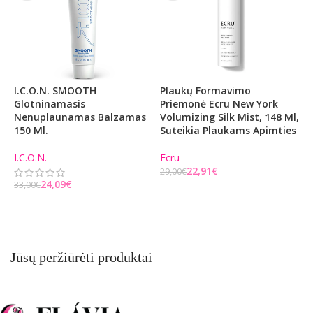
I.C.O.N. SMOOTH
Plaukų Formavimo
A
Glotninamasis
Priemonė Ecru New York
S
Nenuplaunamas Balzamas
Volumizing Silk Mist, 148 Ml,
N
150 Ml.
Suteikia Plaukams Apimties
B
I.C.O.N.
Ecru
E
22,91
€
29,00
€
2
24,09
€
33,00
€
Į KREPŠELĮ
Į KREPŠELĮ
Jūsų peržiūrėti produktai