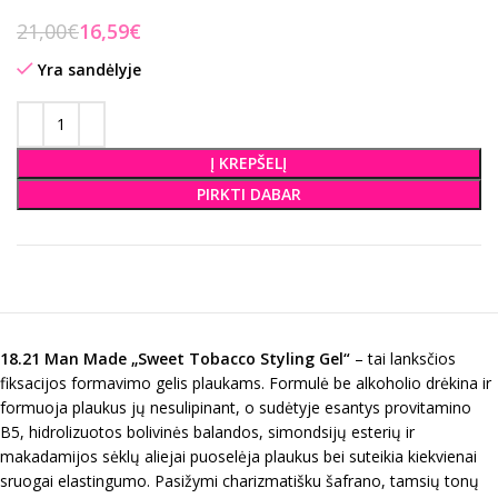
21,00
€
16,59
€
Yra sandėlyje
Į KREPŠELĮ
PIRKTI DABAR
18.21 Man Made „Sweet Tobacco Styling Gel“
– tai lanksčios
fiksacijos formavimo gelis plaukams. Formulė be alkoholio drėkina ir
formuoja plaukus jų nesulipinant, o sudėtyje esantys provitamino
B5, hidrolizuotos bolivinės balandos, simondsijų esterių ir
makadamijos sėklų aliejai puoselėja plaukus bei suteikia kiekvienai
sruogai elastingumo. Pasižymi charizmatišku šafrano, tamsių tonų