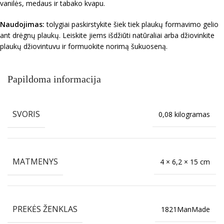
vanilės, medaus ir tabako kvapu.
Naudojimas:
tolygiai paskirstykite šiek tiek plaukų formavimo gelio
ant drėgnų plaukų. Leiskite jiems išdžiūti natūraliai arba džiovinkite
plaukų džiovintuvu ir formuokite norimą šukuoseną.
Papildoma informacija
SVORIS
0,08 kilogramas
MATMENYS
4 × 6,2 × 15 cm
PREKĖS ŽENKLAS
1821ManMade