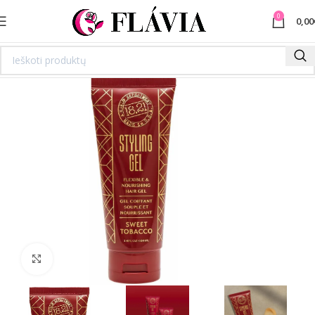
0
0,00
Spustelėkite norėdami padidinti