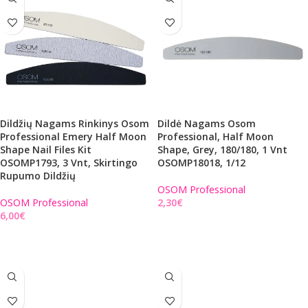
Dildžių Nagams Rinkinys Osom
Dildė Nagams Osom
Professional Emery Half Moon
Professional, Half Moon
Shape Nail Files Kit
Shape, Grey, 180/180, 1 Vnt
OSOMP1793, 3 Vnt, Skirtingo
OSOMP18018, 1/12
Rupumo Dildžių
OSOM Professional
OSOM Professional
€
€
Į KREPŠELĮ
Į KREPŠELĮ