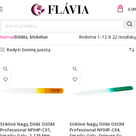
0
0,00
Namai
Dildės, blokeliai
Rodoma 1–12 iš 22 rezultatų
Rodyti šoninę juostą
Stiklinė Nagų Dildė OSOM
Stiklinė Nagų Dildė OSOM
Professional NF04P-C01,
Professional NF04P-C04,
Smailiu Galu, 2-135 Mm,
Smailiu Galu, Dvipusė Su