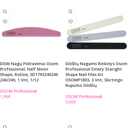
Dildė Nagų Poliravimui Osom
Dildžių Nagams Rinkinys Osom
Professional, Half Moon
Professional Emery Staright
Shape, Rožinė, SD1793240240
Shape Nail Files Kit
240/240, 1 Vnt, 1/12
OSOMP1803, 3 Vnt, Skirtingo
Rupumo Dildžių
OSOM Professional
€
OSOM Professional
€
Į KREPŠELĮ
Į KREPŠELĮ