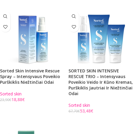
Sorted Skin Intensive Rescue
SORTED SKIN INTENSIVE
Spray – Intensyvaus Poveikio
RESCUE TRIO – Intensyvaus
Purškiklis Niežtinčiai Odai
Poveikio Veido Ir Kūno Kremas,
Purškiklis Jautriai Ir Niežtinčiai
Odai
Sorted skin
18,88
€
23,90
€
Sorted skin
Į KREPŠELĮ
53,48
€
67,70
€
Į KREPŠELĮ