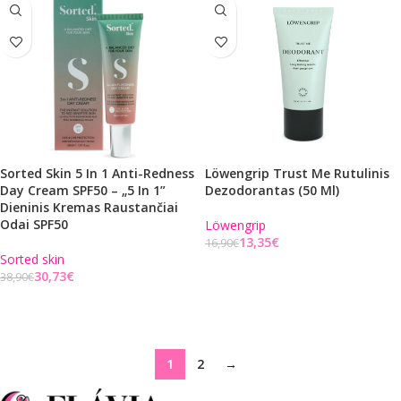
Sorted Skin 5 In 1 Anti-Redness
Löwengrip Trust Me Rutulinis
Day Cream SPF50 – „5 In 1”
Dezodorantas (50 Ml)
Dieninis Kremas Raustančiai
Odai SPF50
Löwengrip
13,35
€
16,90
€
Sorted skin
Į KREPŠELĮ
30,73
€
38,90
€
Į KREPŠELĮ
1
2
→