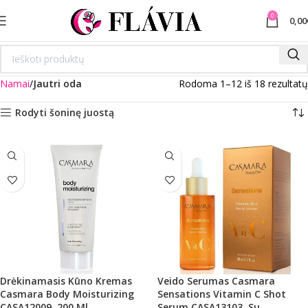
0
0,00
Namai
Jautri oda
Rodoma 1–12 iš 18 rezultatų
Rodyti šoninę juostą
Drėkinamasis Kūno Kremas
Veido Serumas Casmara
Casmara Body Moisturizing
Sensations Vitamin C Shot
CASA12009, 200 Ml
Serum CASA13103, Su