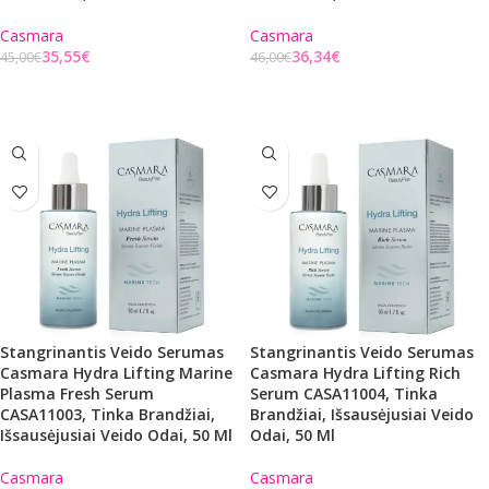
Casmara
Casmara
35,55
€
36,34
€
45,00
€
46,00
€
Į KREPŠELĮ
Į KREPŠELĮ
Stangrinantis Veido Serumas
Stangrinantis Veido Serumas
Casmara Hydra Lifting Marine
Casmara Hydra Lifting Rich
Plasma Fresh Serum
Serum CASA11004, Tinka
CASA11003, Tinka Brandžiai,
Brandžiai, Išsausėjusiai Veido
Išsausėjusiai Veido Odai, 50 Ml
Odai, 50 Ml
Casmara
Casmara