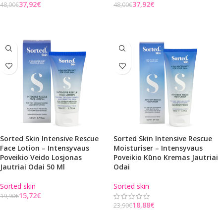
37,92
€
37,92
€
48,00
€
48,00
€
Į KREPŠELĮ
Į KREPŠELĮ
Sorted Skin Intensive Rescue
Sorted Skin Intensive Rescue
Face Lotion – Intensyvaus
Moisturiser – Intensyvaus
Poveikio Veido Losjonas
Poveikio Kūno Kremas Jautriai
Jautriai Odai 50 Ml
Odai
Sorted skin
Sorted skin
15,72
€
19,90
€
18,88
€
23,90
€
Į KREPŠELĮ
Į KREPŠELĮ