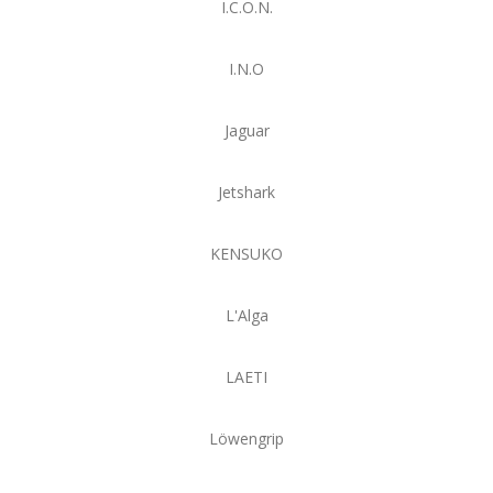
I.C.O.N.
I.N.O
Jaguar
Jetshark
KENSUKO
L'Alga
LAETI
Löwengrip