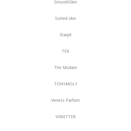
SmoothSkin
Sorted skin
Starpil
TEK
The Modani
TONYMOLY
Veness Parfum
VVBETTER