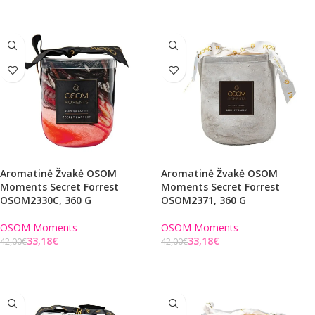
Į KREPŠELĮ
Į KREPŠELĮ
Aromatinė Žvakė OSOM
Aromatinė Žvakė OSOM
Moments Secret Forrest
Moments Secret Forrest
OSOM2330C, 360 G
OSOM2371, 360 G
OSOM Moments
OSOM Moments
33,18
€
33,18
€
42,00
€
42,00
€
Į KREPŠELĮ
Į KREPŠELĮ