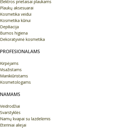
Elektros prietaisai plaukams
Plaukų aksesuarai
Kosmetika veidui
Kosmetika kūnui
Depiliacija
Burnos higiena
Dekoratyvinė kosmetika
PROFESIONALAMS
Kirpėjams
Visažistams
Manikiūristams
Kosmetologams
NAMAMS
Veidrodžiai
Svarstyklės
Namų kvapai su lazdelėmis
Eteriniai aliejai