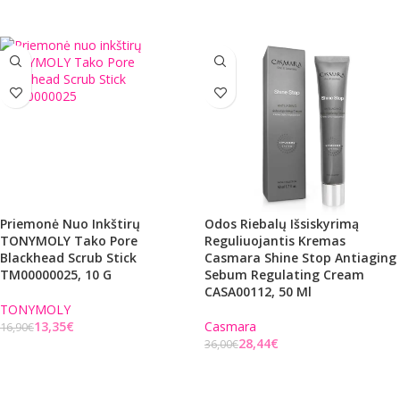
Į KREPŠELĮ
Į KREPŠELĮ
Priemonė Nuo Inkštirų
Odos Riebalų Išsiskyrimą
TONYMOLY Tako Pore
Reguliuojantis Kremas
Blackhead Scrub Stick
Casmara Shine Stop Antiaging
TM00000025, 10 G
Sebum Regulating Cream
CASA00112, 50 Ml
TONYMOLY
13,35
€
Casmara
16,90
€
28,44
€
36,00
€
Į KREPŠELĮ
Į KREPŠELĮ