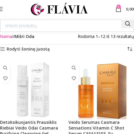
0
0,00
Namai
Mišri Oda
Rodoma 1–12 iš 13 rezultatų
Rodyti šoninę juostą
Detoksikuojantis Prausiklis
Veido Serumas Casmara
Riebiai Veido Odai Casmara
Sensations Vitamin C Shot
Purifying Cleansing Gel
Serum CASA13103, Su