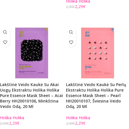
Holika Holika
Į KREPŠELĮ
2,29
€
2,90
€
Į KREPŠELĮ
Lakštinė Veido Kaukė Su Akai
Lakštinė Veido Kaukė Su Perlų
Uogų Ekstraktu Holika Holika
Ekstraktu Holika Holika Pure
Pure Essence Mask Sheet – Acai
Essence Mask Sheet – Pearl
Berry HH20010106, Minkština
HH20010107, Šviesina Veido
Veido Odą, 20 Ml
Odą, 20 Ml
Holika Holika
Holika Holika
2,29
€
2,29
€
2,90
€
2,90
€