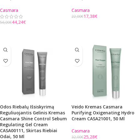
Casmara
Casmara
17,38
€
22,00
€
44,24
€
56,00
€
Į KREPŠELĮ
Į KREPŠELĮ
Odos Riebalų Išsiskyrimą
Veido Kremas Casmara
Reguliuojantis Gelinis Kremas
Purifying Oxigenating Hydro
Casmara Shine Control Sebum
Cream CASA21001, 50 Ml
Regulating Gel Cream
CASA00111, Skirtas Riebiai
Casmara
Odai, 50 Ml
25,28
€
32,00
€