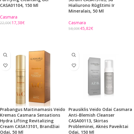
CASA01104, 150 Ml
Hialiurono Rūgštimi Ir
Mineralais, 50 Ml
Casmara
17,38
€
Casmara
22,00
€
45,82
€
58,00
€
Į KREPŠELĮ
Į KREPŠELĮ
Prabangus Maitinamasis Veido
Prausiklis Veido Odai Casmara
Kremas Casmara Sensations
Anti-Blemish Cleanser
Hydra Lifting Revitalizing
CASA00113, Skirtas
Cream CASA13101, Brandžiai
Probleminei, Aknės Paveiktai
Odai, 50 Ml
Odai, 150 Ml