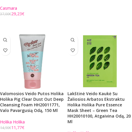
Į KREPŠELĮ
Casmara
29,23
€
37,00
€
Į KREPŠELĮ
Valomosios Veido Putos Holika
Lakštinė Veido Kaukė Su
Holika Pig Clear Dust Out Deep
Žaliosios Arbatos Ekstraktu
Cleansing Foam HH20011771,
Holika Holika Pure Essence
Valo Pavargusią Odą, 150 Ml
Mask Sheet – Green Tea
HH20010100, Atgaivina Odą, 20
Ml
Holika Holika
11,77
€
14,90
€