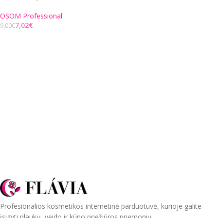
OSOM Professional
7,02
€
9,00
€
Į KREPŠELĮ
Profesionalios kosmetikos internetinė parduotuvė, kurioje galite
įsigyti plaukų, veido ir kūno priežiūros priemonių.