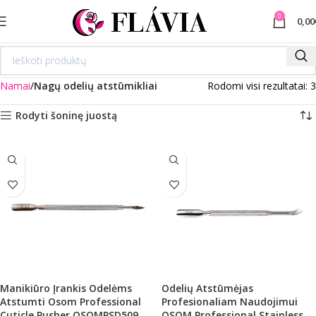
0
0,00
Namai
Nagų odelių atstūmikliai
Rodomi visi rezultatai: 3
Rodyti šoninę juostą
Manikiūro Įrankis Odelėms
Odelių Atstūmėjas
Atstumti Osom Professional
Profesionaliam Naudojimui
Cuticle Pusher OSOMPSD509,
OSOM Professional Stainless