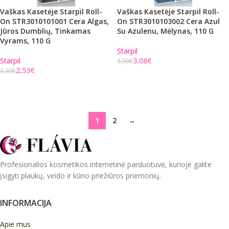
Vaškas Kasetėje Starpil Roll-
Vaškas Kasetėje Starpil Roll-
On STR3010101001 Cera Algas,
On STR3010103002 Cera Azul
Jūros Dumblių, Tinkamas
Su Azulenu, Mėlynas, 110 G
Vyrams, 110 G
Starpil
Starpil
3,08
€
3,90
€
2,53
€
3,20
€
Į KREPŠELĮ
Į KREPŠELĮ
1
2
→
Profesionalios kosmetikos internetinė parduotuvė, kurioje galite
įsigyti plaukų, veido ir kūno priežiūros priemonių.
INFORMACIJA
Apie mus