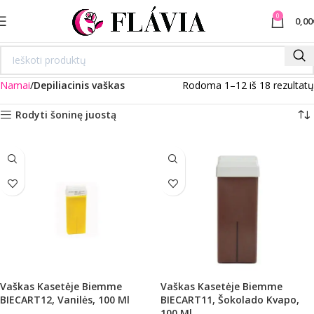
0
0,00
Namai
Depiliacinis vaškas
Rodoma 1–12 iš 18 rezultatų
Rodyti šoninę juostą
Vaškas Kasetėje Biemme
Vaškas Kasetėje Biemme
BIECART12, Vanilės, 100 Ml
BIECART11, Šokolado Kvapo,
100 Ml