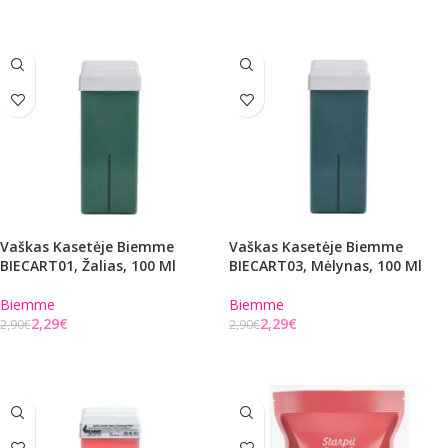
Į KREPŠELĮ
Vaškas Kasetėje Biemme
Vaškas Kasetėje Biemme
BIECART01, Žalias, 100 Ml
BIECART03, Mėlynas, 100 Ml
Biemme
Biemme
2,29
€
2,29
€
2,90
€
2,90
€
Į KREPŠELĮ
Į KREPŠELĮ