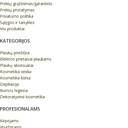
Prekių grąžinimas/garantinis
Prekių pristatymas
Privatumo politika
Sąlygos ir taisyklės
Visi produktai
KATEGORIJOS
Plaukų priežiūra
Elektros prietaisai plaukams
Plaukų aksesuarai
Kosmetika veidui
Kosmetika kūnui
Depiliacija
Burnos higiena
Dekoratyvinė kosmetika
PROFESIONALAMS
Kirpėjams
Visažistams