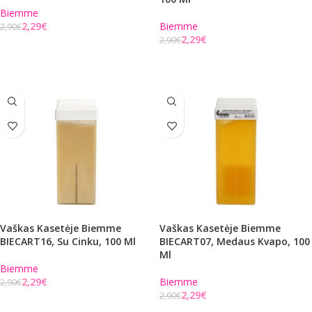
Biemme
2,29
€
Biemme
2,90
€
2,29
€
2,90
€
Į KREPŠELĮ
Į KREPŠELĮ
Vaškas Kasetėje Biemme
Vaškas Kasetėje Biemme
BIECART16, Su Cinku, 100 Ml
BIECART07, Medaus Kvapo, 100
Ml
Biemme
2,29
€
Biemme
2,90
€
2,29
€
2,90
€
Į KREPŠELĮ