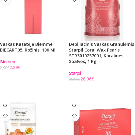
Vaškas Kasetėje Biemme
Depiliacinis Vaškas Granulėmis
BIECART05, Rožinis, 100 Ml
Starpil Coral Wax Pearls
STR3010257001, Koralinės
Spalvos, 1 Kg
Biemme
2,29
€
2,90
€
Starpil
Į KREPŠELĮ
28,36
€
35,90
€
Į KREPŠELĮ