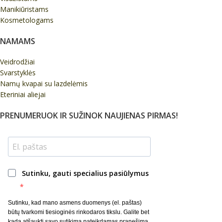
Manikiūristams
Kosmetologams
NAMAMS
Veidrodžiai
Svarstyklės
Namų kvapai su lazdelėmis
Eteriniai aliejai
PRENUMERUOK IR SUŽINOK NAUJIENAS PIRMAS!
Sutinku, gauti specialius pasiūlymus
Sutinku, kad mano asmens duomenys (el. paštas)
būtų tvarkomi tiesioginės rinkodaros tikslu. Galite bet
kada atšaukti savo sutikimą pateikdamas pranešimą