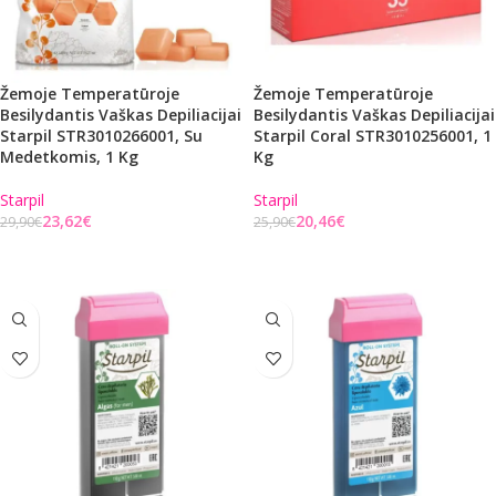
Žemoje Temperatūroje
Žemoje Temperatūroje
Besilydantis Vaškas Depiliacijai
Besilydantis Vaškas Depiliacijai
Starpil STR3010266001, Su
Starpil Coral STR3010256001, 1
Medetkomis, 1 Kg
Kg
Starpil
Starpil
23,62
€
20,46
€
29,90
€
25,90
€
Į KREPŠELĮ
Į KREPŠELĮ