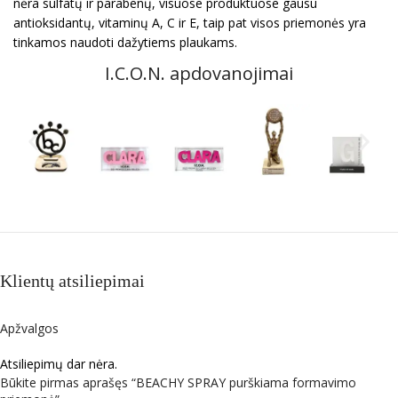
nėra sulfatų ir parabenų, visuose produktuose gausu
antioksidantų, vitaminų A, C ir E, taip pat visos priemonės yra
tinkamos naudoti dažytiems plaukams.
I.C.O.N. apdovanojimai
Klientų atsiliepimai
Apžvalgos
Atsiliepimų dar nėra.
Būkite pirmas aprašęs “BEACHY SPRAY purškiama formavimo