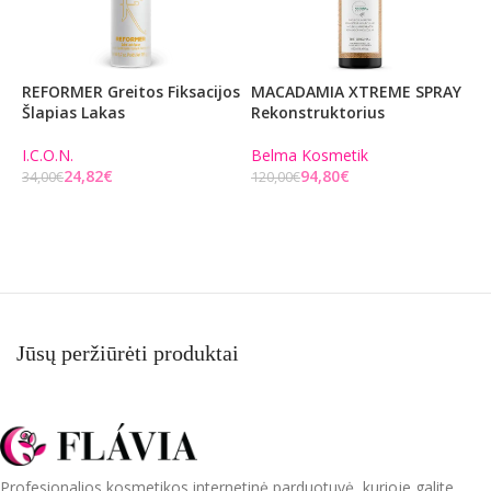
REFORMER Greitos Fiksacijos
MACADAMIA XTREME SPRAY
P
Šlapias Lakas
Rekonstruktorius
N
S
1
I.C.O.N.
Belma Kosmetik
24,82
€
94,80
€
34,00
€
120,00
€
E
Į KREPŠELĮ
Į KREPŠELĮ
2
Jūsų peržiūrėti produktai
Profesionalios kosmetikos internetinė parduotuvė, kurioje galite