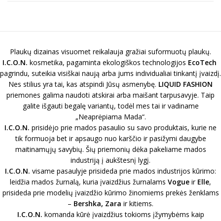
Plaukų dizainas visuomet reikalauja gražiai suformuotų plaukų.
I.C.O.N.
kosmetika, pagaminta ekologiškos technologijos
EcoTech
pagrindu, suteikia visiškai naują arba jums individualiai tinkantį įvaizdį.
Nes stilius yra tai, kas atspindi Jūsų asmenybę.
LIQUID FASHION
priemones galima naudoti atskirai arba maišant tarpusavyje. Taip
galite išgauti begalę variantų, todėl mes tai ir vadiname
„Neaprėpiama Mada“.
I.C.O.N.
prisidėjo prie mados pasaulio su savo produktais, kurie ne
tik formuoja bet ir apsaugo nuo karščio ir pasižymi daugybe
maitinamųjų savybių. Šių priemonių dėka pakeliame mados
industriją į aukštesnį lygį.
I.C.O.N.
visame pasaulyje prisideda prie mados industrijos kūrimo:
leidžia mados žurnalą, kuria įvaizdžius žurnalams
Vogue
ir
Elle
,
prisideda prie modelių įvaizdžio kūrimo žinomiems prekės ženklams
–
Bershka, Zara
ir kitiems.
I.C.O.N.
komanda kūrė įvaizdžius tokioms įžymybėms kaip