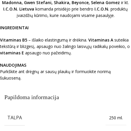
Madonna, Gwen Stefani, Shakira, Beyonce, Selena Gomez
ir kt.
I.C.O.N.
Lietuva
komanda prisidėjo prie bendro
I.C.O.N.
produktų
įvaizdžių kūrimo, kurie naudojami visame pasaulyje.
INGREDIENTAI
Vitaminas B5
– išlaiko elastingumą ir drėkina.
Vitaminas A
suteikia
tekstūrą ir blizgesį, apsaugo nuo žalingo laisvųjų radikalų poveikio, o
vitaminas E
apsaugo nuo pažeidimų.
NAUDOJIMAS
Purkškite ant drėgnų ar sausų plaukų ir formuokite norimą
šukuoseną.
Papildoma informacija
TALPA
250 ml.