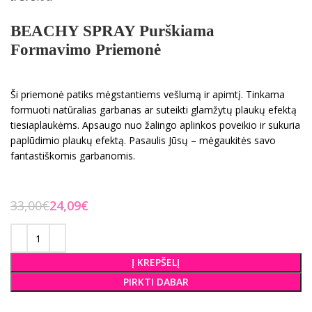
BEACHY SPRAY Purškiama
Formavimo Priemonė
Ši priemonė patiks mėgstantiems vešlumą ir apimtį. Tinkama
formuoti natūralias garbanas ar suteikti glamžytų plaukų efektą
tiesiaplaukėms. Apsaugo nuo žalingo aplinkos poveikio ir sukuria
paplūdimio plaukų efektą. Pasaulis Jūsų – mėgaukitės savo
fantastiškomis garbanomis.
33,00
€
24,09
€
Į KREPŠELĮ
PIRKTI DABAR