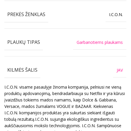
PREKĖS ŽENKLAS
I.C.O.N.
PLAUKŲ TIPAS
Garbanotiems plaukams
KILMĖS ŠALIS
JAV
I.C.O.N. visame pasaulyje žinoma kompanija, pelniusi ne vieną
produktų apdovanojimą, bendradarbiauja su Netflix ir yra kūrusi
įvaizdžius tokiems mados namams, kaip Dolce & Gabbana,
Versace, mados žurnalams VOGUE ir BAZAAR. Kiekvienas
I.C.O.N. kompanijos produktas yra sukurtas siekiant išgauti
tobulą rezultatą.I.C.O.N. sujungia ekologiškus ingredientus su
aukščiausiomis mokslo technologijomis. I.C.O.N. šampūnuose