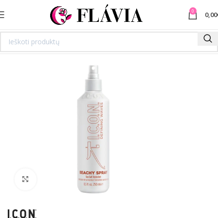
0
0,00
Spustelėkite norėdami padidinti