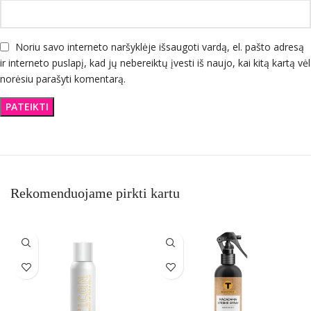
Noriu savo interneto naršyklėje išsaugoti vardą, el. pašto adresą
ir interneto puslapį, kad jų nebereiktų įvesti iš naujo, kai kitą kartą vėl
norėsiu parašyti komentarą.
Rekomenduojame pirkti kartu