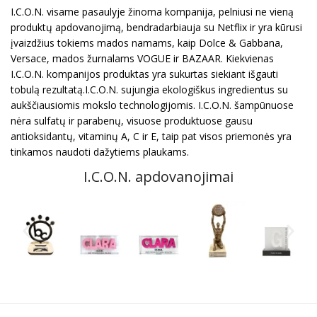
I.C.O.N. visame pasaulyje žinoma kompanija, pelniusi ne vieną
produktų apdovanojimą, bendradarbiauja su Netflix ir yra kūrusi
įvaizdžius tokiems mados namams, kaip Dolce & Gabbana,
Versace, mados žurnalams VOGUE ir BAZAAR. Kiekvienas
I.C.O.N. kompanijos produktas yra sukurtas siekiant išgauti
tobulą rezultatą.I.C.O.N. sujungia ekologiškus ingredientus su
aukščiausiomis mokslo technologijomis. I.C.O.N. šampūnuose
nėra sulfatų ir parabenų, visuose produktuose gausu
antioksidantų, vitaminų A, C ir E, taip pat visos priemonės yra
tinkamos naudoti dažytiems plaukams.
I.C.O.N. apdovanojimai