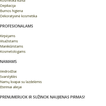
Kosmetika kūnui
Depiliacija
Burnos higiena
Dekoratyvinė kosmetika
PROFESIONALAMS
Kirpėjams
Visažistams
Manikiūristams
Kosmetologams
NAMAMS
Veidrodžiai
Svarstyklės
Namų kvapai su lazdelėmis
Eteriniai aliejai
PRENUMERUOK IR SUŽINOK NAUJIENAS PIRMAS!