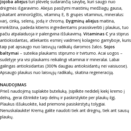
Jojoba aliejus
turi plėvelę sudarančią savybę, kuri saugo nuo
drėgmės išgaravimo. Aliejus pasižymi maistinių medžiagų gausa,
įskaitant aminorūgštis, vitaminą E, B grupės vitaminus, mineralus:
varį, cinką, seleną, jodą ir chromą.
Dygminų aliejus
maitina,
minkština, padeda kitiems ingredientams prasiskverbti į plaukus, tuo
pačiu atpalaiduoja ir palengvina iššukavimą.
Vitaminas C
yra stiprus
antioksidantas, atliekantis esminį vaidmenį kolageno gamyboje, kuris
taip pat apsaugo nuo laisvųjų radikalų daromos žalos.
Sojos
baltymai
– suteikia plaukams stiprumo ir tvirtumo. Acai uogos –
sudėtyje yra visi plaukams reikalingi vitaminai ir mineralai. Labai
galingas antioksidantas (300% daugiau antioksidantų nei vaisiuose).
Apsaugo plaukus nuo laisvųjų radikalų, skatina regeneraciją.
NAUDOJIMAS
Prieš naudojimą suplakite buteliuką. Įsipilkite nedidelį kiekį kremo į
delną, gerai ištrinkite tarp delnų ir paskirstykite per plaukų ilgį.
Plaukus iššukuokite, kad priemonė pasiskirstytų tolygiai.
Nenuskalaukite! Kremą galite naudoti tiek ant drėgnų, tiek ant sausų
plaukų.