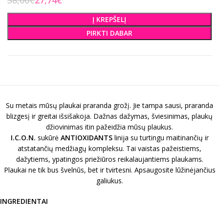
38,00
€
27,74
€
Į KREPŠELĮ
PIRKTI DABAR
Su metais mūsų plaukai praranda grožį. Jie tampa sausi, praranda
blizgesį ir greitai išsišakoja. Dažnas dažymas, šviesinimas, plaukų
džiovinimas itin pažeidžia mūsų plaukus.
I.C.O.N.
sukūrė
ANTIOXIDANTS
linija su turtingu maitinančių ir
atstatančių medžiagų kompleksu. Tai vaistas pažeistiems,
dažytiems, ypatingos priežiūros reikalaujantiems plaukams.
Plaukai ne tik bus švelnūs, bet ir tvirtesni. Apsaugosite lūžinėjančius
galiukus.
INGREDIENTAI