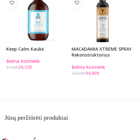
Keep Calm Kaukė
MACADAMIA XTREME SPRAY
S
Rekonstruktorius
Belma Kosmetik
6
29,23
€
Belma Kosmetik
5
37,00
€
94,80
€
120,00
€
Į KREPŠELĮ
Į KREPŠELĮ
Jūsų peržiūrėti produktai