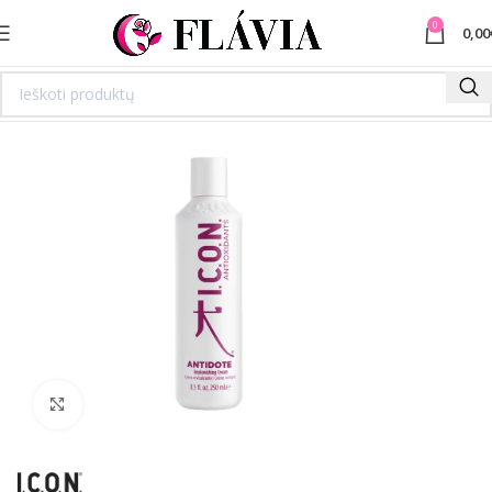
0
0,00
Spustelėkite norėdami padidinti