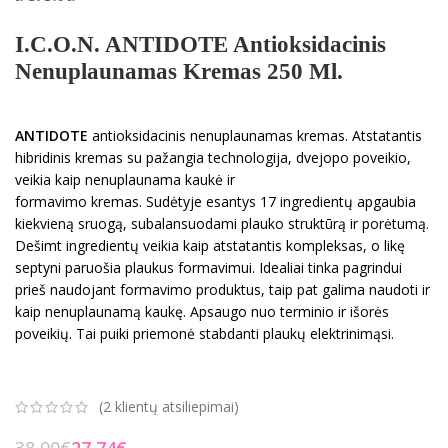
I.C.O.N. ANTIDOTE Antioksidacinis
Nenuplaunamas Kremas 250 Ml.
ANTIDOTE
antioksidacinis nenuplaunamas kremas. Atstatantis
hibridinis kremas su pažangia technologija, dvejopo poveikio,
veikia kaip nenuplaunama kaukė ir
formavimo kremas. Sudėtyje esantys 17 ingredientų apgaubia
kiekvieną sruogą, subalansuodami plauko struktūrą ir porėtumą.
Dešimt ingredientų veikia kaip atstatantis kompleksas, o likę
septyni paruošia plaukus formavimui. Idealiai tinka pagrindui
prieš naudojant formavimo produktus, taip pat galima naudoti ir
kaip nenuplaunamą kaukę. Apsaugo nuo terminio ir išorės
poveikių. Tai puiki priemonė stabdanti plaukų elektrinimąsi.
(
2
klientų atsiliepimai)