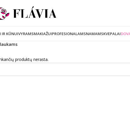
I IR KŪNUI
VYRAMS
MAKIAŽUI
PROFESIONALAMS
NAMAMS
KVEPALAI
DOVA
plaukams
inkančių produktų nerasta.