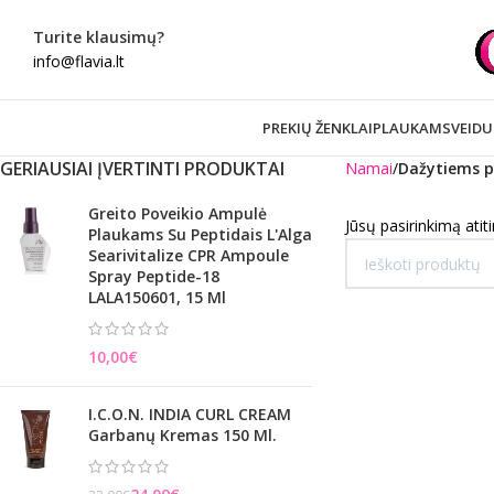
Turite klausimų?
info@flavia.lt
PREKIŲ ŽENKLAI
PLAUKAMS
VEIDU
GERIAUSIAI ĮVERTINTI PRODUKTAI
Namai
Dažytiems 
Greito Poveikio Ampulė
Jūsų pasirinkimą atit
Plaukams Su Peptidais L'Alga
Searivitalize CPR Ampoule
Spray Peptide-18
LALA150601, 15 Ml
€
I.C.O.N. INDIA CURL CREAM
Garbanų Kremas 150 Ml.