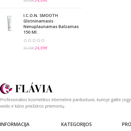
24,09
€
33,00
€
I.C.O.N. SMOOTH
Glotninamasis
Nenuplaunamas Balzamas
150 Ml.
24,09
€
33,00
€
Profesionalios kosmetikos internetinė parduotuvė, kurioje galite įsigy
veido ir kūno priežiūros priemonių.
INFORMACIJA
KATEGORIJOS
PRO