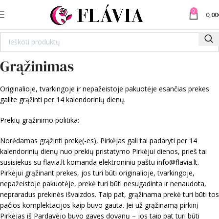
0
0,00
Grąžinimas
O
riginalioje, tvarkingoje ir nepažeistoje pakuotėje esančias prekes
galite grąžinti per 14 kalendorinių dienų.
Prekių grąžinimo politika:
Norėdamas grąžinti prekę(-es), Pirkėjas gali tai padaryti per 14
kalendorinių dienų nuo prekių pristatymo Pirkėjui dienos, prieš tai
susisiekus su flavia.lt komanda elektroniniu paštu info@flavia.lt.
Pirkėjui grąžinant prekes, jos turi būti originalioje, tvarkingoje,
nepažeistoje pakuotėje, prekė turi būti nesugadinta ir nenaudota,
nepraradus prekinės išvaizdos. Taip pat, grąžinama prekė turi būti tos
pačios komplektacijos kaip buvo gauta. Jei už grąžinamą pirkinį
Pirkėjas iš Pardavėjo buvo gavęs dovanų – jos taip pat turi būti