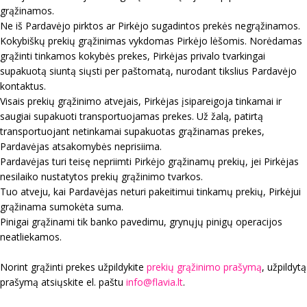
grąžinamos.
Ne iš Pardavėjo pirktos ar Pirkėjo sugadintos prekės negrąžinamos.
Kokybiškų prekių grąžinimas vykdomas Pirkėjo lėšomis. Norėdamas
grąžinti tinkamos kokybės prekes, Pirkėjas privalo tvarkingai
supakuotą siuntą siųsti per paštomatą, nurodant tikslius Pardavėjo
kontaktus.
Visais prekių grąžinimo atvejais, Pirkėjas įsipareigoja tinkamai ir
saugiai supakuoti transportuojamas prekes. Už žalą, patirtą
transportuojant netinkamai supakuotas grąžinamas prekes,
Pardavėjas atsakomybės neprisiima.
Pardavėjas turi teisę nepriimti Pirkėjo grąžinamų prekių, jei Pirkėjas
nesilaiko nustatytos prekių grąžinimo tvarkos.
Tuo atveju, kai Pardavėjas neturi pakeitimui tinkamų prekių, Pirkėjui
grąžinama sumokėta suma.
Pinigai grąžinami tik banko pavedimu, grynųjų pinigų operacijos
neatliekamos.
Norint grąžinti prekes užpildykite
prekių grąžinimo prašymą
, užpildytą
prašymą atsiųskite el. paštu
info@flavia.lt
.