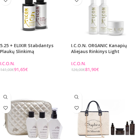
5.25 + ELIXIR Stabdantys
I.C.O.N. ORGANIC Kanapių
Plaukų Slinkimą
Aliejaus Rinkinys Light
I.C.O.N.
I.C.O.N.
91,65
€
81,90
€
141,00
€
126,00
€
Į KREPŠELĮ
Į KREPŠELĮ