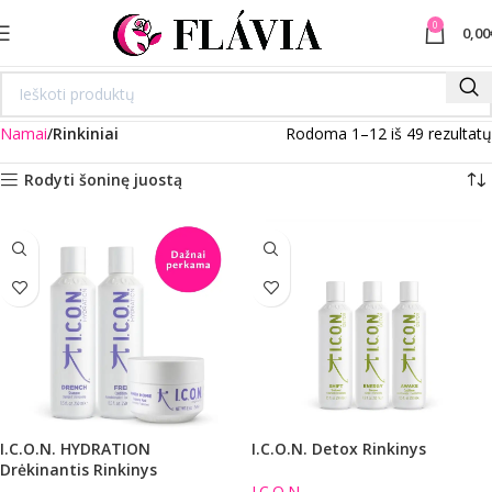
0
0,00
Namai
Rinkiniai
Rodoma 1–12 iš 49 rezultatų
Rodyti šoninę juostą
I.C.O.N. HYDRATION
I.C.O.N. Detox Rinkinys
Drėkinantis Rinkinys
I.C.O.N.