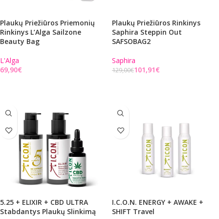
Plaukų Priežiūros Priemonių
Plaukų Priežiūros Rinkinys
Rinkinys L’Alga Sailzone
Saphira Steppin Out
Beauty Bag
SAFSOBAG2
L'Alga
Saphira
€
101,91
€
129,00
€
Į KREPŠELĮ
Į KREPŠELĮ
5.25 + ELIXIR + CBD ULTRA
I.C.O.N. ENERGY + AWAKE +
Stabdantys Plaukų Slinkimą
SHIFT Travel