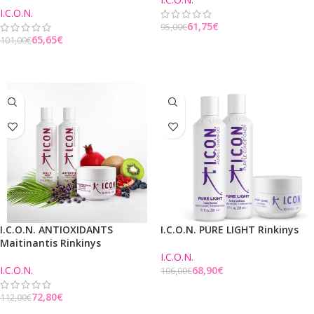
I.C.O.N.
61,75
€
95,00
€
65,65
€
101,00
€
Į KREPŠELĮ
Į KREPŠELĮ
I.C.O.N. ANTIOXIDANTS
I.C.O.N. PURE LIGHT Rinkinys
Maitinantis Rinkinys
I.C.O.N.
I.C.O.N.
68,90
€
106,00
€
Į KREPŠELĮ
72,80
€
112,00
€