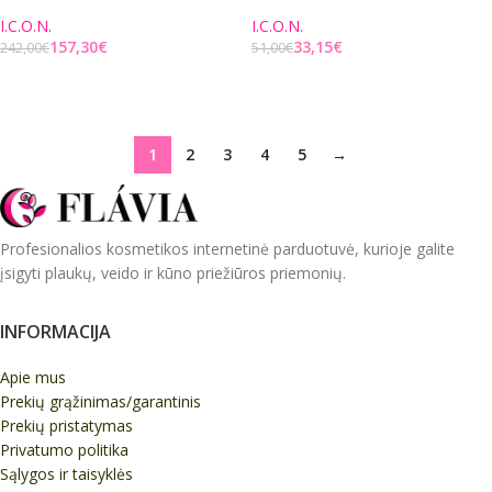
I.C.O.N.
I.C.O.N.
157,30
€
33,15
€
242,00
€
51,00
€
Į KREPŠELĮ
Į KREPŠELĮ
1
2
3
4
5
→
Profesionalios kosmetikos internetinė parduotuvė, kurioje galite
įsigyti plaukų, veido ir kūno priežiūros priemonių.
INFORMACIJA
Apie mus
Prekių grąžinimas/garantinis
Prekių pristatymas
Privatumo politika
Sąlygos ir taisyklės