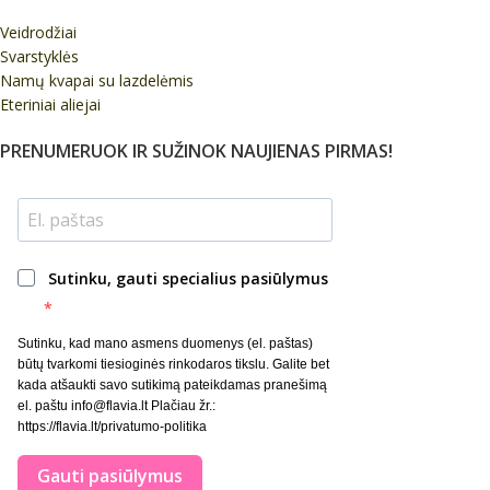
Veidrodžiai
Svarstyklės
Namų kvapai su lazdelėmis
Eteriniai aliejai
PRENUMERUOK IR SUŽINOK NAUJIENAS PIRMAS!
Sutinku, gauti specialius pasiūlymus
Sutinku, kad mano asmens duomenys (el. paštas)
būtų tvarkomi tiesioginės rinkodaros tikslu. Galite bet
kada atšaukti savo sutikimą pateikdamas pranešimą
el. paštu info@flavia.lt Plačiau žr.:
https://flavia.lt/privatumo-politika
Gauti pasiūlymus