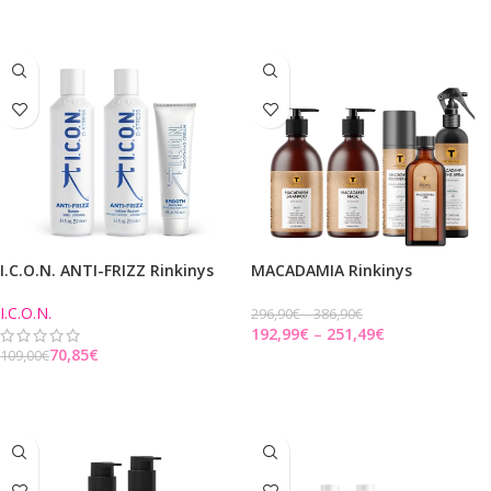
Į KREPŠELĮ
I.C.O.N. ANTI-FRIZZ Rinkinys
MACADAMIA Rinkinys
I.C.O.N.
296,90
€
386,90
€
192,99
€
251,49
€
70,85
€
109,00
€
PASIRINKITE PARINKTIS
Į KREPŠELĮ