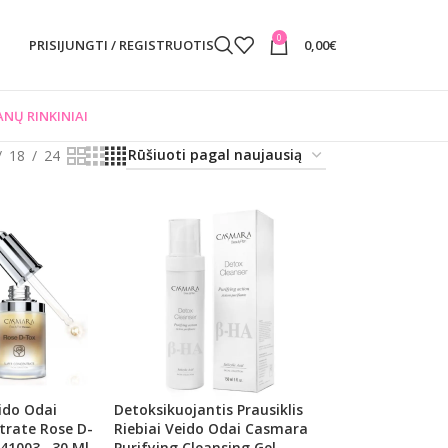
0
PRISIJUNGTI / REGISTRUOTIS
0,00
€
NŲ RINKINIAI
18
24
ido Odai
Detoksikuojantis Prausiklis
rate Rose D-
Riebiai Veido Odai Casmara
41003 , 30 Ml
Purifying Cleansing Gel