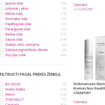
Jautriai odai
(16)
Casmara
Linkusiai į aknę
(3)
59,25
€
75,00
€
Mišriai odai
(13)
Į KREPŠELĮ
Normaliai odai
(7)
Papilkėjusiai odai
(1)
Pavargusiai odai
(1)
Riebiai odai
(11)
Sausai odai
(14)
Stabdo odos senėjimą
(5)
Šviesina pigmentines dėmes
(2)
Visų tipų odai
(42)
FILTRUOTI PAGAL PREKĖS ŽENKLĄ
Drėkinamasis Maiti
Be OSOM
(1)
Kremas Nuo Raukšli
Holika Holika
(17)
CASA81001
Mizon
(54)
TONYMOLY
(1)
Casmara
Casmara
(82)