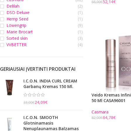
52,14
€
66,00
€
Delilah
(2)
Į KREPŠELĮ
DSD Deluxe
(1)
Hemp Seed
(1)
Löwengrip
(9)
Marie Brocart
(1)
Sorted skin
(3)
VVBETTER
(4)
GERIAUSIAI ĮVERTINTI PRODUKTAI
I.C.O.N. INDIA CURL CREAM
Garbanų Kremas 150 Ml.
Veido Kremas Infin
50 Ml CASA96001
24,09
€
33,00
€
Casmara
I.C.O.N. SMOOTH
64,78
€
82,00
€
Glotninamasis
Į KREPŠELĮ
Nenuplaunamas Balzamas