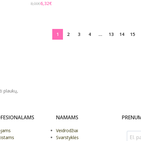
Į KREPŠELĮ
6,32
€
8,00
€
Į KREPŠELĮ
1
2
3
4
…
13
14
15
ti plaukų,
FESIONALAMS
NAMAMS
PRENUM
ėjams
Veidrodžiai
žistams
Svarstyklės