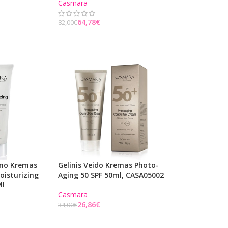
Casmara
64,78
€
82,00
€
Į KREPŠELĮ
ūno Kremas
Gelinis Veido Kremas Photo-
isturizing
Aging 50 SPF 50ml, CASA05002
Ml
Casmara
26,86
€
34,00
€
Į KREPŠELĮ