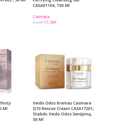
CASA01104, 150 Ml
Casmara
17,38
€
22,00
€
Į KREPŠELĮ
finity
Veido Odos Kremas Casmara
0 Ml
Q10 Rescue Cream CASA17201,
Stabdo Veido Odos Senėjimą,
50 Ml