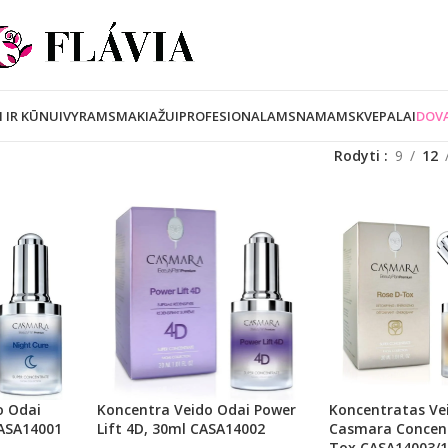
I IR KŪNUI
VYRAMS
MAKIAŽUI
PROFESIONALAMS
NAMAMS
KVEPALAI
DOVA
Rodyti
9
12
o Odai
Koncentra Veido Odai Power
Koncentratas Ve
CASA14001
Lift 4D, 30ml CASA14002
Casmara Concent
Tox CASA14003/1