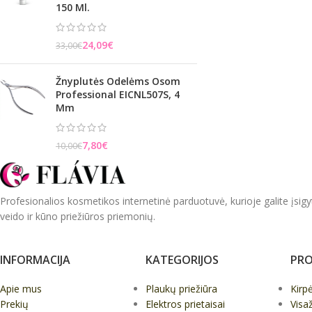
150 Ml.
24,09
€
33,00
€
Žnyplutės Odelėms Osom
Professional EICNL507S, 4
Mm
7,80
€
10,00
€
Profesionalios kosmetikos internetinė parduotuvė, kurioje galite įsigy
veido ir kūno priežiūros priemonių.
INFORMACIJA
KATEGORIJOS
PRO
Apie mus
Plaukų priežiūra
Kirp
Prekių
Elektros prietaisai
Visa