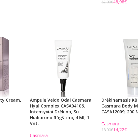
48,98
€
62,00
€
Į KREPŠELĮ
Į KREPŠELĮ
ity Cream,
Ampulė Veido Odai Casmara
Drėkinamasis K
Hyal Complex CASA04106,
Casmara Body Mo
Intensyviai Drėkina, Su
CASA12009, 200 
Hialiurono Rūgštimi, 4 Ml, 1
Vnt.
Casmara
14,22
€
18,00
€
Casmara