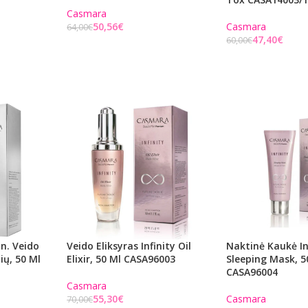
Casmara
50,56
€
Casmara
64,00
€
47,40
€
60,00
€
Į KREPŠELĮ
Į KREPŠELĮ
n. Veido
Veido Eliksyras Infinity Oil
Naktinė Kaukė In
ų, 50 Ml
Elixir, 50 Ml CASA96003
Sleeping Mask, 5
CASA96004
Casmara
55,30
€
Casmara
70,00
€