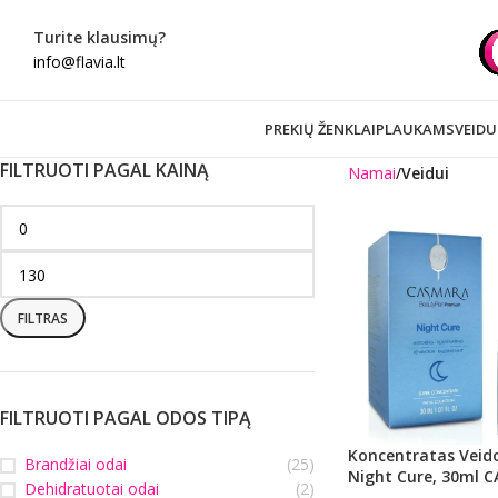
Turite klausimų?
info@flavia.lt
PREKIŲ ŽENKLAI
PLAUKAMS
VEIDU
FILTRUOTI PAGAL KAINĄ
Namai
Veidui
FILTRAS
FILTRUOTI PAGAL ODOS TIPĄ
Koncentratas Veid
Brandžiai odai
(25)
Night Cure, 30ml 
Dehidratuotai odai
(2)