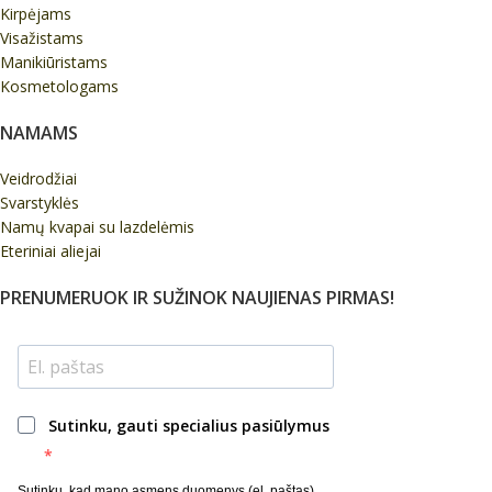
Kirpėjams
Visažistams
Manikiūristams
Kosmetologams
NAMAMS
Veidrodžiai
Svarstyklės
Namų kvapai su lazdelėmis
Eteriniai aliejai
PRENUMERUOK IR SUŽINOK NAUJIENAS PIRMAS!
Sutinku, gauti specialius pasiūlymus
Sutinku, kad mano asmens duomenys (el. paštas)