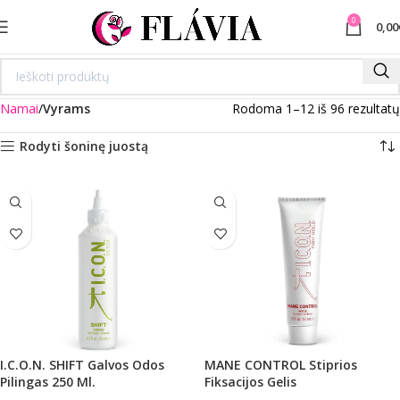
0
0,00
Namai
Vyrams
Rodoma 1–12 iš 96 rezultatų
Rodyti šoninę juostą
I.C.O.N. SHIFT Galvos Odos
MANE CONTROL Stiprios
Pilingas 250 Ml.
Fiksacijos Gelis