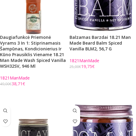
Daugiafunkcė Priemonė
Balzamas Barzdai 18.21 Man
Vyrams 3 In 1: Stiprinamasis
Made Beard Balm Spiced
Šampūnas, Kondicionierius Ir
Vanilla BLM2, 56,7 G
Kūno Prausiklis Viename 18.21
Man Made Wash Spiced Vanilla
1821ManMade
WSH32SV, 946 Ml
19,75
€
25,00
€
Į KREPŠELĮ
1821ManMade
38,71
€
49,00
€
Į KREPŠELĮ