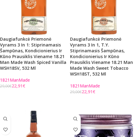
Daugiafunkcė Priemonė
Daugiafunkcė Priemonė
Vyrams 3 In 1: Stiprinamasis
Vyrams 3 In 1, T.y.
Šampūnas, Kondicionierius Ir
Stiprinamasis Šampūnas,
Kūno Prausiklis Viename 18.21
Kondicionierius Ir Kūno
Man Made Wash Spiced Vanilla
Prausiklis Viename 18.21 Man
WSH18SV, 532 Ml
Made Wash Sweet Tobacco
WSH18ST, 532 Ml
1821ManMade
22,91
€
1821ManMade
29,00
€
22,91
€
29,00
€
Į KREPŠELĮ
Į KREPŠELĮ