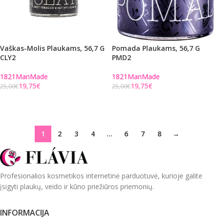
Vaškas-Molis Plaukams, 56,7 G
Pomada Plaukams, 56,7 G
CLY2
PMD2
1821ManMade
1821ManMade
19,75
€
19,75
€
25,00
€
25,00
€
Į KREPŠELĮ
Į KREPŠELĮ
1
2
3
4
…
6
7
8
→
Profesionalios kosmetikos internetinė parduotuvė, kurioje galite
įsigyti plaukų, veido ir kūno priežiūros priemonių.
INFORMACIJA