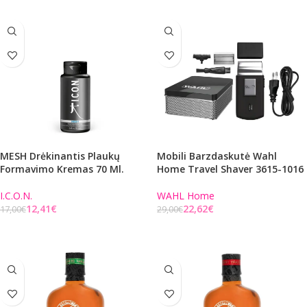
MESH Drėkinantis Plaukų
Mobili Barzdaskutė Wahl
Formavimo Kremas 70 Ml.
Home Travel Shaver 3615-1016
I.C.O.N.
WAHL Home
12,41
€
22,62
€
17,00
€
29,00
€
Į KREPŠELĮ
Į KREPŠELĮ