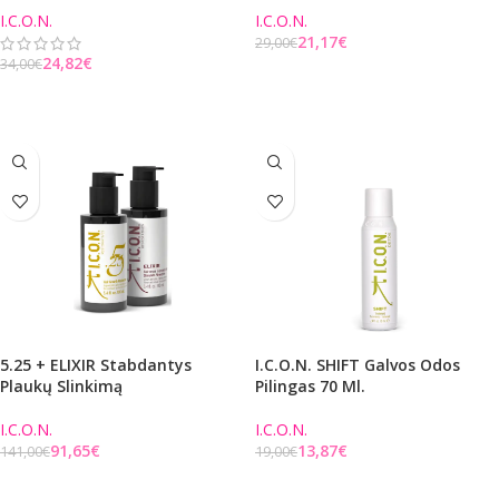
I.C.O.N.
I.C.O.N.
21,17
€
29,00
€
24,82
€
34,00
€
Į KREPŠELĮ
Į KREPŠELĮ
5.25 + ELIXIR Stabdantys
I.C.O.N. SHIFT Galvos Odos
Plaukų Slinkimą
Pilingas 70 Ml.
I.C.O.N.
I.C.O.N.
91,65
€
13,87
€
141,00
€
19,00
€
Į KREPŠELĮ
Į KREPŠELĮ