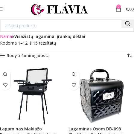
0
0,00
Namai
Visažistų lagaminai įrankių dėklai
Rodoma 1–12 iš 15 rezultatų
Rodyti šoninę juostą
Lagaminas Makiažo
Lagaminas Osom DB-098