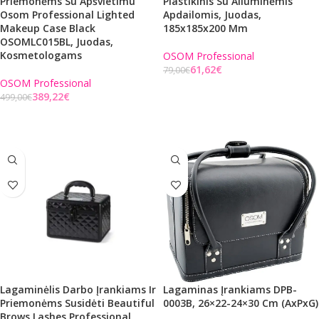
Priemonėms Su Apšvietimu
Plastikinis Su Aliuminėmis
Osom Professional Lighted
Apdailomis, Juodas,
Makeup Case Black
185x185x200 Mm
OSOMLC015BL, Juodas,
Kosmetologams
OSOM Professional
61,62
€
79,00
€
OSOM Professional
Į KREPŠELĮ
389,22
€
499,00
€
Į KREPŠELĮ
Lagaminėlis Darbo Įrankiams Ir
Lagaminas Įrankiams DPB-
Priemonėms Susidėti Beautiful
0003B, 26×22-24×30 Cm (AxPxG)
Brows Lashes Professional