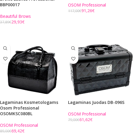
BBP00017
OSOM Professional
91,26
€
117,00
€
Beautiful Brows
Į KREPŠELĮ
29,93
€
37,89
€
Į KREPŠELĮ
Lagaminas Kosmetologams
Lagaminas Juodas DB-096S
Osom Professional
OSOMKSC080BL
OSOM Professional
61,62
€
79,00
€
OSOM Professional
Į KREPŠELĮ
69,42
€
89,00
€