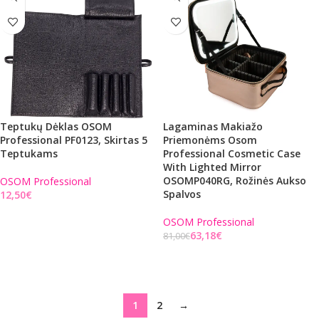
Teptukų Dėklas OSOM
Lagaminas Makiažo
Professional PF0123, Skirtas 5
Priemonėms Osom
Teptukams
Professional Cosmetic Case
With Lighted Mirror
OSOMP040RG, Rožinės Aukso
OSOM Professional
Spalvos
€
Į KREPŠELĮ
OSOM Professional
63,18
€
81,00
€
Į KREPŠELĮ
1
2
→