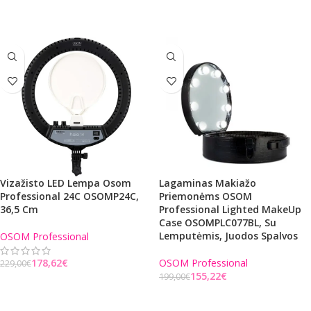
Į KREPŠELĮ
Vizažisto LED Lempa Osom
Lagaminas Makiažo
Professional 24C OSOMP24C,
Priemonėms OSOM
36,5 Cm
Professional Lighted MakeUp
Case OSOMPLC077BL, Su
Lemputėmis, Juodos Spalvos
OSOM Professional
178,62
€
OSOM Professional
229,00
€
155,22
€
199,00
€
Į KREPŠELĮ
Į KREPŠELĮ