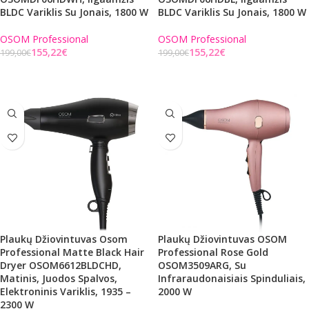
BLDC Variklis Su Jonais, 1800 W
BLDC Variklis Su Jonais, 1800 W
OSOM Professional
OSOM Professional
155,22
€
155,22
€
199,00
€
199,00
€
Į KREPŠELĮ
Į KREPŠELĮ
Plaukų Džiovintuvas Osom
Plaukų Džiovintuvas OSOM
Professional Matte Black Hair
Professional Rose Gold
Dryer OSOM6612BLDCHD,
OSOM3509ARG, Su
Matinis, Juodos Spalvos,
Infraraudonaisiais Spinduliais,
Elektroninis Variklis, 1935 –
2000 W
2300 W