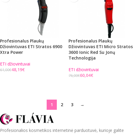
Profesionalus Plaukų
Profesionalus Plaukų
Džiovintuvas ETI Stratos 6900
Džiovintuvas ETI Micro Stratos
Xtra Power
3600 Ionic Red Su Jonų
Technologija
ETI džiovintuvai
48,19
€
ETI džiovintuvai
61,00
€
60,04
€
76,00
€
Į KREPŠELĮ
Į KREPŠELĮ
1
2
3
→
Profesionalios kosmetikos internetinė parduotuvė, kurioje galite