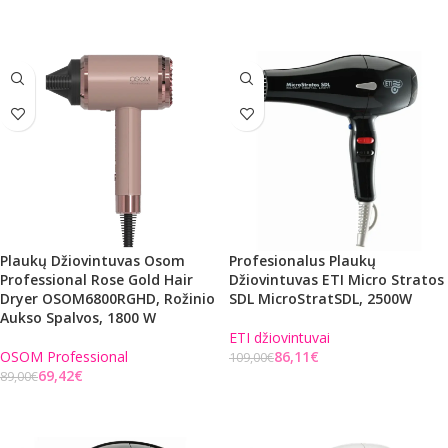
Į KREPŠELĮ
Į KREPŠELĮ
Plaukų Džiovintuvas Osom
Profesionalus Plaukų
Professional Rose Gold Hair
Džiovintuvas ETI Micro Stratos
Dryer OSOM6800RGHD, Rožinio
SDL MicroStratSDL, 2500W
Aukso Spalvos, 1800 W
ETI džiovintuvai
OSOM Professional
86,11
€
109,00
€
69,42
€
89,00
€
Į KREPŠELĮ
Į KREPŠELĮ