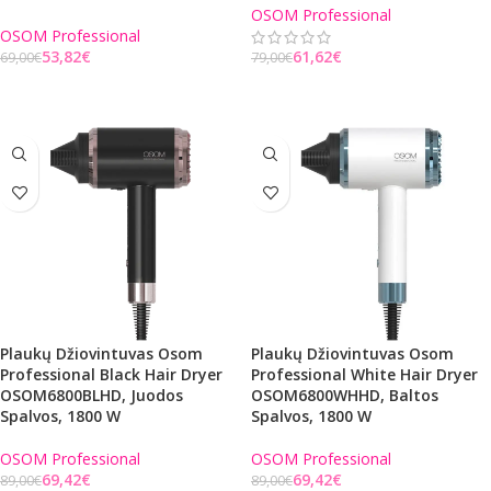
OSOM Professional
OSOM Professional
53,82
€
61,62
€
69,00
€
79,00
€
Į KREPŠELĮ
Į KREPŠELĮ
Plaukų Džiovintuvas Osom
Plaukų Džiovintuvas Osom
Professional Black Hair Dryer
Professional White Hair Dryer
OSOM6800BLHD, Juodos
OSOM6800WHHD, Baltos
Spalvos, 1800 W
Spalvos, 1800 W
OSOM Professional
OSOM Professional
69,42
€
69,42
€
89,00
€
89,00
€