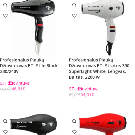
Profesionalus Plaukų
Profesionalus Plaukų
Džiovintuvas ETI Stile Black
Džiovintuvas ETI Stratos 390
230/240V
SuperLight White, Lengvas,
Baltas, 2200 W
ETI džiovintuvai
46,61
€
ETI džiovintuvai
59,00
€
54,51
€
69,00
€
Į KREPŠELĮ
Į KREPŠELĮ