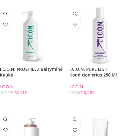
I.C.O.N. PROSHIELD Baltyminė
I.C.O.N. PURE LIGHT
Kaukė
Kondicionierius 250 Ml
I.C.O.N.
I.C.O.N.
78,11
€
26,28
€
107,00
€
36,00
€
Į KREPŠELĮ
Į KREPŠELĮ