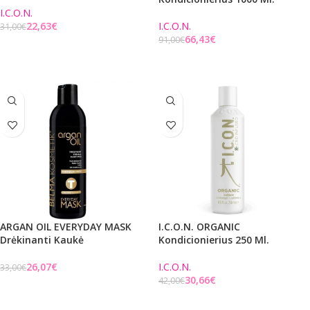
I.C.O.N.
22,63
€
I.C.O.N.
31,00
€
66,43
€
91,00
€
Į KREPŠELĮ
Į KREPŠELĮ
ARGAN OIL EVERYDAY MASK
I.C.O.N. ORGANIC
Drėkinanti Kaukė
Kondicionierius 250 Ml.
26,07
€
I.C.O.N.
33,00
€
30,66
€
42,00
€
Į KREPŠELĮ
Į KREPŠELĮ