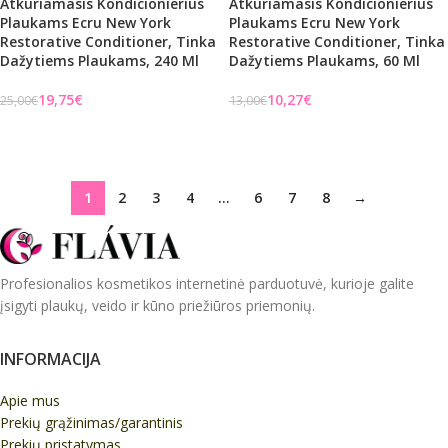
Atkuriamasis Kondicionierius
Atkuriamasis Kondicionierius
Plaukams Ecru New York
Plaukams Ecru New York
Restorative Conditioner, Tinka
Restorative Conditioner, Tinka
Dažytiems Plaukams, 240 Ml
Dažytiems Plaukams, 60 Ml
19,75
€
10,27
€
25,00
€
13,00
€
Į KREPŠELĮ
Į KREPŠELĮ
1
2
3
4
…
6
7
8
→
Profesionalios kosmetikos internetinė parduotuvė, kurioje galite
įsigyti plaukų, veido ir kūno priežiūros priemonių.
INFORMACIJA
Apie mus
Prekių grąžinimas/garantinis
Prekių pristatymas