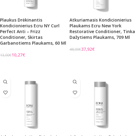
Plaukus Drėkinantis
Atkuriamasis Kondicionierius
Kondicionierius Ecru NY Curl
Plaukams Ecru New York
Perfect Anti – Frizz
Restorative Conditioner, Tinka
Conditioner, Skirtas
Dažytiems Plaukams, 709 Ml
Garbanotiems Plaukams, 60 Ml
37,92
€
48,00
€
10,27
€
13,00
€
Į KREPŠELĮ
Į KREPŠELĮ