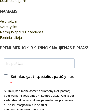
Kosmetologams
NAMAMS
Veidrodžiai
Svarstyklės
Namų kvapai su lazdelėmis
Eteriniai aliejai
PRENUMERUOK IR SUŽINOK NAUJIENAS PIRMAS!
Sutinku, gauti specialius pasiūlymus
Sutinku, kad mano asmens duomenys (el. paštas)
būtų tvarkomi tiesioginės rinkodaros tikslu. Galite bet
kada atšaukti savo sutikimą pateikdamas pranešimą
el. paštu info@flavia.lt Plačiau žr.:
https://flavia.lt/privatumo-politika