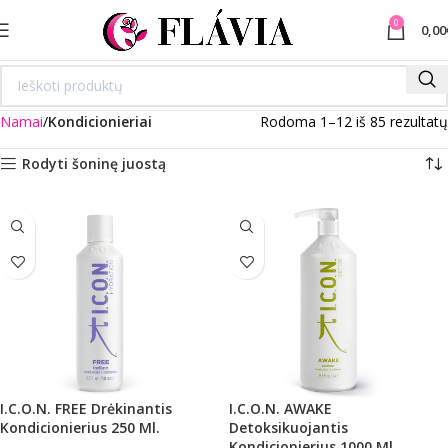
0
0,00
Namai
Kondicionieriai
Rodoma 1–12 iš 85 rezultatų
Rodyti šoninę juostą
I.C.O.N. FREE Drėkinantis
I.C.O.N. AWAKE
Kondicionierius 250 Ml.
Detoksikuojantis
Kondicionierius 1000 Ml.