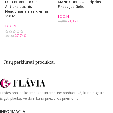
I.C.O.N. ANTIDOTE
MANE CONTROL Stiprios
A
Antioksidacinis
Fiksacijos Gelis
S
Nenuplaunamas Kremas
N
250 Ml.
B
I.C.O.N.
21,17
€
29,00
€
I.C.O.N.
E
Į KREPŠELĮ
2
27,74
€
38,00
€
Į KREPŠELĮ
Jūsų peržiūrėti produktai
Profesionalios kosmetikos internetinė parduotuvė, kurioje galite
įsigyti plaukų, veido ir kūno priežiūros priemonių.
INFORMACIJA