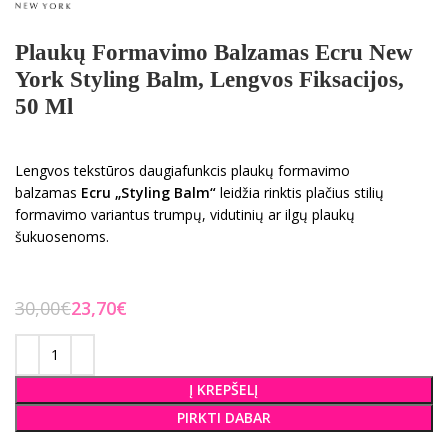
Plaukų Formavimo Balzamas Ecru New
York Styling Balm, Lengvos Fiksacijos,
50 Ml
Lengvos tekstūros daugiafunkcis plaukų formavimo
balzamas
Ecru „Styling Balm“
leidžia rinktis plačius stilių
formavimo variantus trumpų, vidutinių ar ilgų plaukų
šukuosenoms.
30,00
€
23,70
€
Į KREPŠELĮ
PIRKTI DABAR