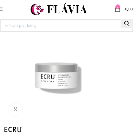
0
0,00
Spustelėkite norėdami padidinti