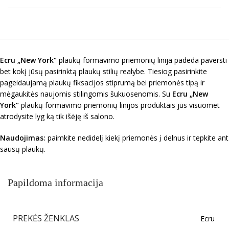
Ecru „New York“
plaukų formavimo priemonių linija padeda paversti
bet kokį jūsų pasirinktą plaukų stilių realybe. Tiesiog pasirinkite
pageidaujamą plaukų fiksacijos stiprumą bei priemonės tipą ir
mėgaukitės naujomis stilingomis šukuosenomis. Su
Ecru „New
York“
plaukų formavimo priemonių linijos produktais jūs visuomet
atrodysite lyg ką tik išėję iš salono.
Naudojimas:
paimkite nedidelį kiekį priemonės į delnus ir tepkite ant
sausų plaukų.
Papildoma informacija
PREKĖS ŽENKLAS
Ecru