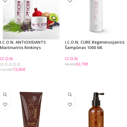
I.C.O.N. ANTIOXIDANTS
I.C.O.N. CURE Regeneruojantis
Maitinantis Rinkinys
Šampūnas 1000 Ml.
I.C.O.N.
I.C.O.N.
62,78
€
86,00
€
72,80
€
112,00
€
Į KREPŠELĮ
Į KREPŠELĮ