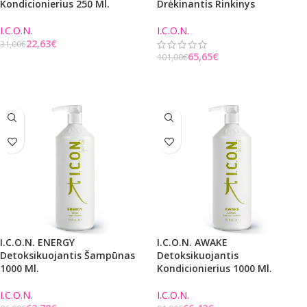
Kondicionierius 250 Ml.
Drėkinantis Rinkinys
I.C.O.N.
I.C.O.N.
22,63
€
31,00
€
65,65
€
101,00
€
Į KREPŠELĮ
Į KREPŠELĮ
I.C.O.N. ENERGY
I.C.O.N. AWAKE
Detoksikuojantis Šampūnas
Detoksikuojantis
1000 Ml.
Kondicionierius 1000 Ml.
I.C.O.N.
I.C.O.N.