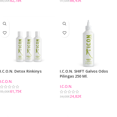
62,78
€
66,43
€
86,00
€
91,00
€
Į KREPŠELĮ
Į KREPŠELĮ
I.C.O.N. Detox Rinkinys
I.C.O.N. SHIFT Galvos Odos
Pilingas 250 Ml.
I.C.O.N.
I.C.O.N.
61,75
€
95,00
€
24,82
€
34,00
€
Į KREPŠELĮ
Į KREPŠELĮ