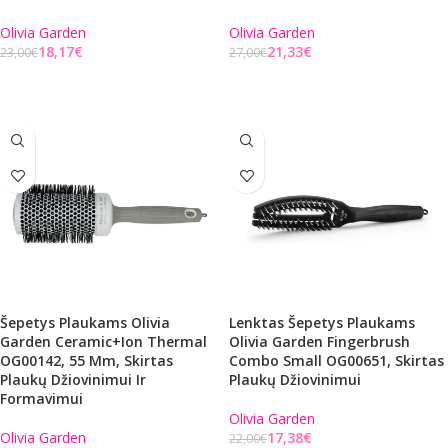
Olivia Garden
Olivia Garden
18,17
€
21,33
€
23,00
€
27,00
€
Į KREPŠELĮ
Į KREPŠELĮ
Šepetys Plaukams Olivia
Lenktas Šepetys Plaukams
Garden Ceramic+Ion Thermal
Olivia Garden Fingerbrush
OG00142, 55 Mm, Skirtas
Combo Small OG00651, Skirtas
Plaukų Džiovinimui Ir
Plaukų Džiovinimui
Formavimui
Olivia Garden
Olivia Garden
17,38
€
22,00
€