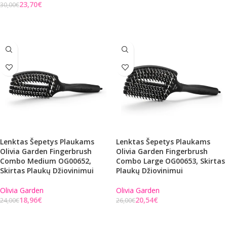
23,70
€
30,00
€
Į KREPŠELĮ
Į KREPŠELĮ
Lenktas Šepetys Plaukams
Lenktas Šepetys Plaukams
Olivia Garden Fingerbrush
Olivia Garden Fingerbrush
Combo Medium OG00652,
Combo Large OG00653, Skirtas
Skirtas Plaukų Džiovinimui
Plaukų Džiovinimui
Olivia Garden
Olivia Garden
18,96
€
20,54
€
24,00
€
26,00
€
Į KREPŠELĮ
Į KREPŠELĮ