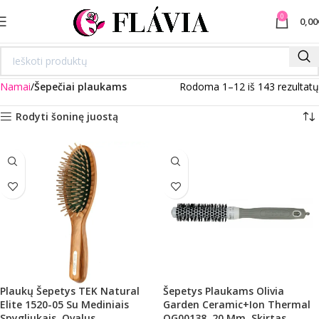
0
0,00
Namai
Šepečiai plaukams
Rodoma 1–12 iš 143 rezultatų
Rodyti šoninę juostą
Plaukų Šepetys TEK Natural
Šepetys Plaukams Olivia
Elite 1520-05 Su Mediniais
Garden Ceramic+Ion Thermal
Spygliukais, Ovalus
OG00138, 20 Mm, Skirtas