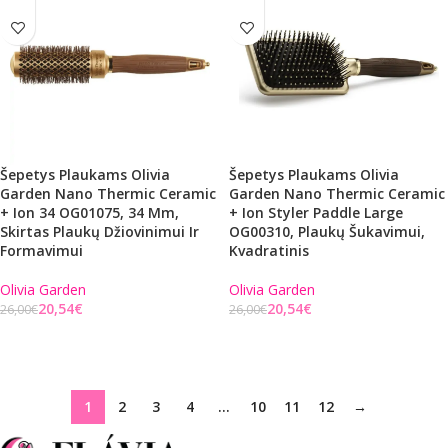
Šepetys Plaukams Olivia
Šepetys Plaukams Olivia
Garden Nano Thermic Ceramic
Garden Nano Thermic Ceramic
+ Ion 34 OG01075, 34 Mm,
+ Ion Styler Paddle Large
Skirtas Plaukų Džiovinimui Ir
OG00310, Plaukų Šukavimui,
Formavimui
Kvadratinis
Olivia Garden
Olivia Garden
20,54
€
20,54
€
26,00
€
26,00
€
Į KREPŠELĮ
Į KREPŠELĮ
1
2
3
4
…
10
11
12
→