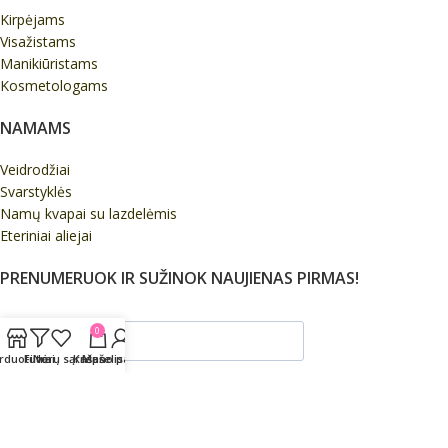
Kirpėjams
Visažistams
Manikiūristams
Kosmetologams
NAMAMS
Veidrodžiai
Svarstyklės
Namų kvapai su lazdelėmis
Eteriniai aliejai
PRENUMERUOK IR SUŽINOK NAUJIENAS PIRMAS!
0
rduotuvė
Filtrai
Norų sąrašas
Krepšelis
Mano paskyra
Sutinku, gauti specialius pasiūlymus