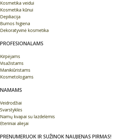
Kosmetika veidui
Kosmetika kūnui
Depiliacija
Burnos higiena
Dekoratyvinė kosmetika
PROFESIONALAMS
Kirpėjams
Visažistams
Manikiūristams
Kosmetologams
NAMAMS
Veidrodžiai
Svarstyklės
Namų kvapai su lazdelėmis
Eteriniai aliejai
PRENUMERUOK IR SUŽINOK NAUJIENAS PIRMAS!