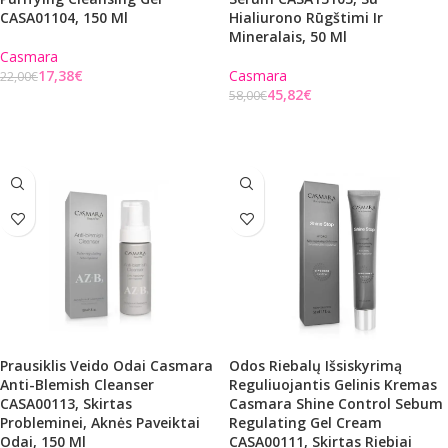
CASA01104, 150 Ml
Hialiurono Rūgštimi Ir
Mineralais, 50 Ml
Casmara
17,38
€
Casmara
22,00
€
45,82
€
58,00
€
Į KREPŠELĮ
Į KREPŠELĮ
Prausiklis Veido Odai Casmara
Odos Riebalų Išsiskyrimą
Anti-Blemish Cleanser
Reguliuojantis Gelinis Kremas
CASA00113, Skirtas
Casmara Shine Control Sebum
Probleminei, Aknės Paveiktai
Regulating Gel Cream
Odai, 150 Ml
CASA00111, Skirtas Riebiai