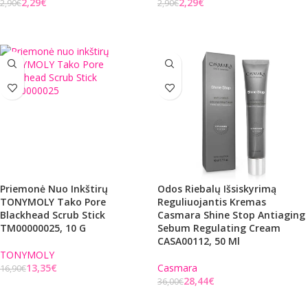
2,29
€
2,29
€
2,90
€
2,90
€
Į KREPŠELĮ
Į KREPŠELĮ
Priemonė Nuo Inkštirų
Odos Riebalų Išsiskyrimą
TONYMOLY Tako Pore
Reguliuojantis Kremas
Blackhead Scrub Stick
Casmara Shine Stop Antiaging
TM00000025, 10 G
Sebum Regulating Cream
CASA00112, 50 Ml
TONYMOLY
13,35
€
Casmara
16,90
€
28,44
€
36,00
€
Į KREPŠELĮ
Į KREPŠELĮ