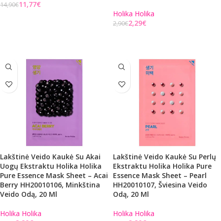
11,77
€
14,90
€
Holika Holika
Į KREPŠELĮ
2,29
€
2,90
€
Į KREPŠELĮ
Lakštinė Veido Kaukė Su Akai
Lakštinė Veido Kaukė Su Perlų
Uogų Ekstraktu Holika Holika
Ekstraktu Holika Holika Pure
Pure Essence Mask Sheet – Acai
Essence Mask Sheet – Pearl
Berry HH20010106, Minkština
HH20010107, Šviesina Veido
Veido Odą, 20 Ml
Odą, 20 Ml
Holika Holika
Holika Holika