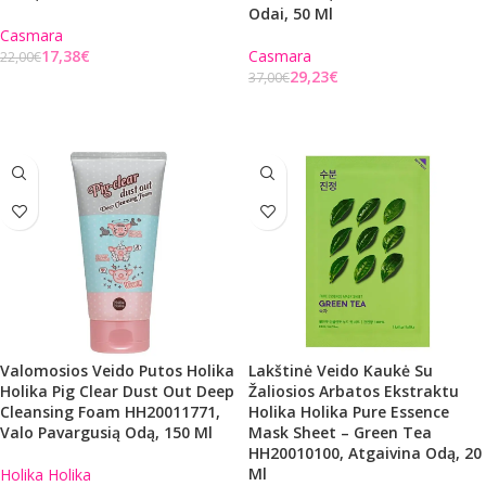
Odai, 50 Ml
Casmara
17,38
€
Casmara
22,00
€
29,23
€
37,00
€
Į KREPŠELĮ
Į KREPŠELĮ
Valomosios Veido Putos Holika
Lakštinė Veido Kaukė Su
Holika Pig Clear Dust Out Deep
Žaliosios Arbatos Ekstraktu
Cleansing Foam HH20011771,
Holika Holika Pure Essence
Valo Pavargusią Odą, 150 Ml
Mask Sheet – Green Tea
HH20010100, Atgaivina Odą, 20
Ml
Holika Holika