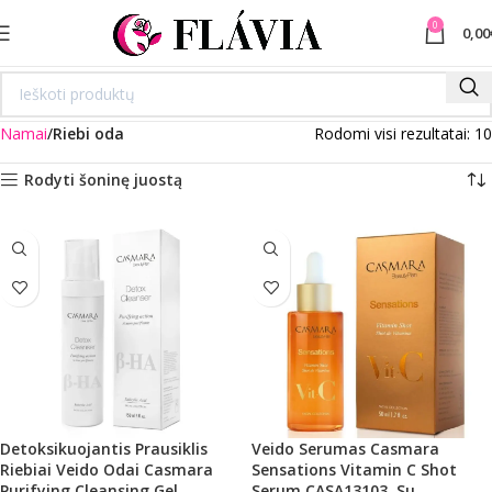
0
0,00
Namai
Riebi oda
Rodomi visi rezultatai: 10
Rodyti šoninę juostą
Detoksikuojantis Prausiklis
Veido Serumas Casmara
Riebiai Veido Odai Casmara
Sensations Vitamin C Shot
Purifying Cleansing Gel
Serum CASA13103, Su