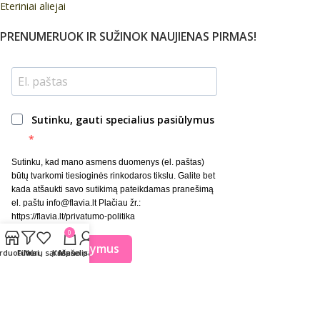
Eteriniai aliejai
PRENUMERUOK IR SUŽINOK NAUJIENAS PIRMAS!
Sutinku, gauti specialius pasiūlymus
Sutinku, kad mano asmens duomenys (el. paštas)
būtų tvarkomi tiesioginės rinkodaros tikslu. Galite bet
kada atšaukti savo sutikimą pateikdamas pranešimą
el. paštu info@flavia.lt Plačiau žr.:
https://flavia.lt/privatumo-politika
0
Gauti pasiūlymus
rduotuvė
Filtrai
Norų sąrašas
Krepšelis
Mano paskyra
Flávia
© 2025 Visos teisės saugomos