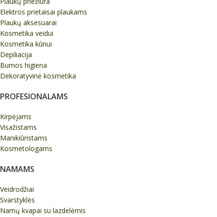
Plaukų priežiūra
Elektros prietaisai plaukams
Plaukų aksesuarai
Kosmetika veidui
Kosmetika kūnui
Depiliacija
Burnos higiena
Dekoratyvinė kosmetika
PROFESIONALAMS
Kirpėjams
Visažistams
Manikiūristams
Kosmetologams
NAMAMS
Veidrodžiai
Svarstyklės
Namų kvapai su lazdelėmis