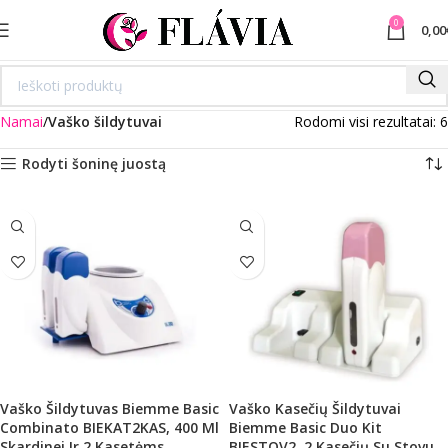
0
0,00
Namai
Vaško šildytuvai
Rodomi visi rezultatai: 6
Rodyti šoninę juostą
Vaško Šildytuvas Biemme Basic
Vaško Kasečių Šildytuvai
Combinato BIEKAT2KAS, 400 Ml
Biemme Basic Duo Kit
Skardinei Ir 2 Kasetėms
BIESTOV2, 2 Kasečių Su Stovu