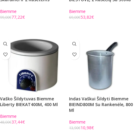
Biemme
Biemme
77,22
€
53,82
€
99,00
€
69,00
€
Į KREPŠELĮ
Į KREPŠELĮ
Vaško Šildytuvas Biemme
Indas Vaškui Šildyti Biemme
Liberty BIEKAT400M, 400 Ml
BIEIND800M Su Rankenėle, 800
Ml
Biemme
37,44
€
Biemme
48,00
€
10,98
€
13,90
€
Į KREPŠELĮ