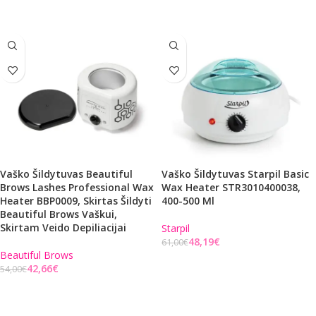
Į KREPŠELĮ
Vaško Šildytuvas Beautiful
Vaško Šildytuvas Starpil Basic
Brows Lashes Professional Wax
Wax Heater STR3010400038,
Heater BBP0009, Skirtas Šildyti
400-500 Ml
Beautiful Brows Vaškui,
Skirtam Veido Depiliacijai
Starpil
48,19
€
61,00
€
Beautiful Brows
Į KREPŠELĮ
42,66
€
54,00
€
Į KREPŠELĮ