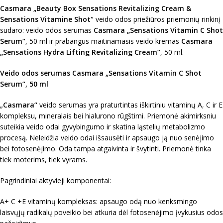
Casmara „Beauty Box Sensations Revitalizing Cream &
Sensations Vitamine Shot“
veido odos priežiūros priemonių rinkinį
sudaro: veido odos serumas
Casmara „Sensations Vitamin C Shot
Serum“
, 50 ml ir prabangus maitinamasis veido kremas
Casmara
„Sensations Hydra Lifting Revitalizing Cream“
, 50 ml.
Veido odos serumas Casmara „Sensations Vitamin C Shot
Serum“, 50 ml
„
Casmara“
veido serumas yra praturtintas iškirtiniu vitaminų A, C ir E
kompleksu, mineralais bei hialurono rūgštimi. Priemonė akimirksniu
suteikia veido odai gyvybingumo ir skatina ląstelių metabolizmo
procesą. Neleidžia veido odai išsausėti ir apsaugo ją nuo senėjimo
bei fotosenėjimo. Oda tampa atgaivinta ir švytinti. Priemonė tinka
tiek moterims, tiek vyrams.
Pagrindiniai aktyvieji komponentai:
A+ C +E vitaminų kompleksas: apsaugo odą nuo kenksmingo
laisvųjų radikalų poveikio bei atkuria dėl fotosenėjimo įvykusius odos