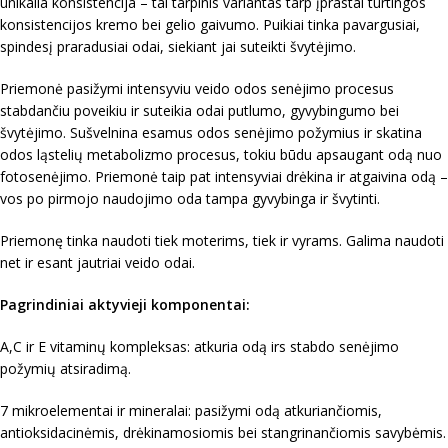
unikalia konsistencija – tai tarpinis variantas tarp įprastai turtingos
konsistencijos kremo bei gelio gaivumo. Puikiai tinka pavargusiai,
spindesį praradusiai odai, siekiant jai suteikti švytėjimo.
Priemonė pasižymi intensyviu veido odos senėjimo procesus
stabdančiu poveikiu ir suteikia odai putlumo, gyvybingumo bei
švytėjimo. Sušvelnina esamus odos senėjimo požymius ir skatina
odos ląstelių metabolizmo procesus, tokiu būdu apsaugant odą nuo
fotosenėjimo. Priemonė taip pat intensyviai drėkina ir atgaivina odą –
vos po pirmojo naudojimo oda tampa gyvybinga ir švytinti.
Priemonę tinka naudoti tiek moterims, tiek ir vyrams. Galima naudoti
net ir esant jautriai veido odai.
Pagrindiniai aktyvieji komponentai:
A,C ir E vitaminų kompleksas: atkuria odą irs stabdo senėjimo
požymių atsiradimą.
7 mikroelementai ir mineralai: pasižymi odą atkuriančiomis,
antioksidacinėmis, drėkinamosiomis bei stangrinančiomis savybėmis.