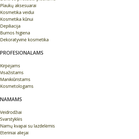
Plaukų aksesuarai
Kosmetika veidui
Kosmetika kūnui
Depiliacija
Burnos higiena
Dekoratyvinė kosmetika
PROFESIONALAMS
Kirpėjams
Visažistams
Manikiūristams
Kosmetologams
NAMAMS
Veidrodžiai
Svarstyklės
Namų kvapai su lazdelėmis
Eteriniai aliejai