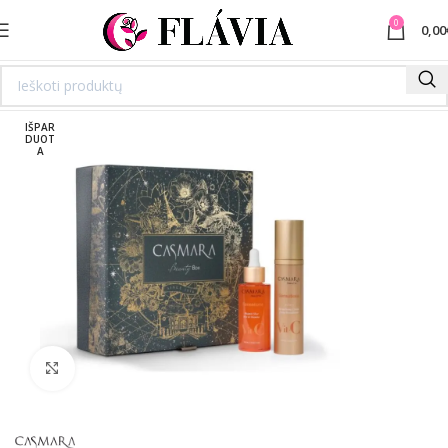
0
0,00
IŠPAR
DUOT
A
Spustelėkite norėdami padidinti