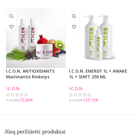
I.C.O.N. ANTIOXIDANTS
I.C.O.N. ENERGY 1L + AWAKE
P
Maitinantis Rinkinys
1L + SHIFT 250 ML
N
L
I.C.O.N.
I.C.O.N.
I
72,80
€
137,15
€
112,00
€
211,00
€
6
Į KREPŠELĮ
Į KREPŠELĮ
Jūsų peržiūrėti produktai