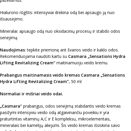
pažeidimus.
Hialurono rūgštis: intensyviai drėkina odą bei apsaugo ją nuo
išsausėjimo.
Mineralai: apsaugo odą nuo oksidacinių procesų ir stabdo odos
senėjimą.
Naudojimas
: tepkite priemonę ant švarios veido ir kaklo odos.
Rekomenduojama naudoti kartu su
Casmara „Sensations Hydra
Lifting Revitalizing Cream“
maitinamuoju veido kremu.
Prabangus maitinamasis veido kremas Casmara „Sensations
Hydra Lifting Revitalizing Cream“
, 50 ml
Normaliai ir mišriai veido odai.
„Casmara“
prabangus, odos senėjimą stabdantis veido kremas
pasižymi intensyviu veido odą atgaivinančiu poveikiu ir yra
praturtintas vitaminų A,C ir E kompleksu, mikroelementais,
mineralais bei kamelijų aliejumi. Šis veido kremas išsiskiria savo