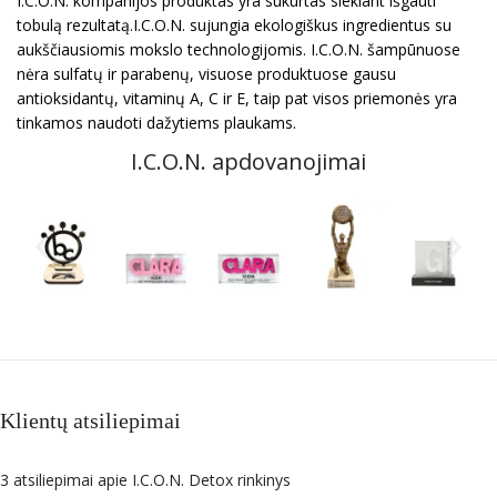
I.C.O.N. kompanijos produktas yra sukurtas siekiant išgauti
tobulą rezultatą.I.C.O.N. sujungia ekologiškus ingredientus su
aukščiausiomis mokslo technologijomis. I.C.O.N. šampūnuose
nėra sulfatų ir parabenų, visuose produktuose gausu
antioksidantų, vitaminų A, C ir E, taip pat visos priemonės yra
tinkamos naudoti dažytiems plaukams.
I.C.O.N. apdovanojimai
Klientų atsiliepimai
3 atsiliepimai apie
I.C.O.N. Detox rinkinys