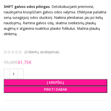
SHIFT galvos odos pilingas.
Detoksikuojanti priemonė,
naudojama kruopščiam galvos odos valymui. Efektyviai pašalina
seną suragėjusį odos sluoksnį. Naikina pleiskanas jau po kelių
naudojimų. Ramina galvos odą, skatina sveikesnių plaukų
augimą ir atgaivina nualintus plauko folikulus. Mažina plaukų
slinkimą.
(
3
klientų atsiliepimai)
95,00
€
61,75
€
Į KREPŠELĮ
PIRKTI DABAR