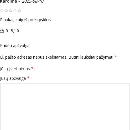
Karolina
–
2025-08-10
Plaukai, kaip iš po kirpyklos
0
0
Pridėti apžvalgą
*
El. pašto adresas nebus skelbiamas.
Būtini laukeliai pažymėti
*
Jūsų įvertinimas
*
Jūsų apžvalga