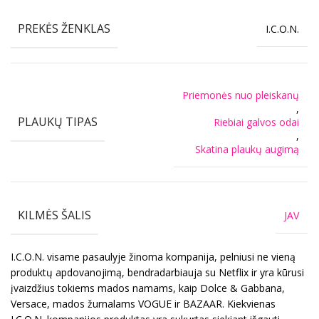
PREKĖS ŽENKLAS
I.C.O.N.
Priemonės nuo pleiskanų
,
PLAUKŲ TIPAS
Riebiai galvos odai
,
Skatina plaukų augimą
KILMĖS ŠALIS
JAV
I.C.O.N. visame pasaulyje žinoma kompanija, pelniusi ne vieną
produktų apdovanojimą, bendradarbiauja su Netflix ir yra kūrusi
įvaizdžius tokiems mados namams, kaip Dolce & Gabbana,
Versace, mados žurnalams VOGUE ir BAZAAR. Kiekvienas