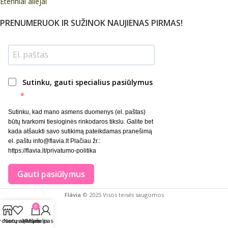
Eteriniai aliejai
PRENUMERUOK IR SUŽINOK NAUJIENAS PIRMAS!
Sutinku, gauti specialius pasiūlymus
Sutinku, kad mano asmens duomenys (el. paštas)
būtų tvarkomi tiesioginės rinkodaros tikslu. Galite bet
kada atšaukti savo sutikimą pateikdamas pranešimą
el. paštu info@flavia.lt Plačiau žr.:
https://flavia.lt/privatumo-politika
Gauti pasiūlymus
Flávia
© 2025 Visos teisės saugomos
0
rduotuvė
Norų sąrašas
Krepšelis
Mano paskyra