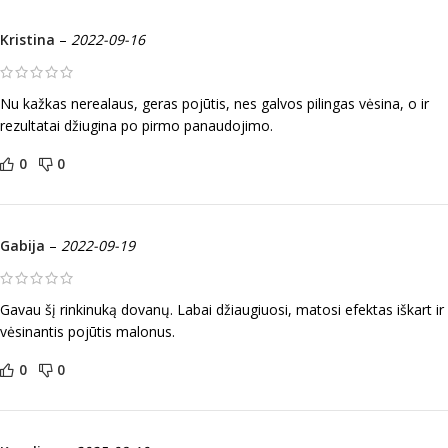
Kristina
–
2022-09-16
Nu kažkas nerealaus, geras pojūtis, nes galvos pilingas vėsina, o ir
rezultatai džiugina po pirmo panaudojimo.
0
0
Gabija
–
2022-09-19
Gavau šį rinkinuką dovanų. Labai džiaugiuosi, matosi efektas iškart ir
vėsinantis pojūtis malonus.
0
0