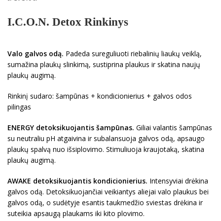
I.C.O.N. Detox Rinkinys
Valo galvos odą.
Padeda sureguliuoti riebalinių liaukų veiklą,
sumažina plaukų slinkimą, sustiprina plaukus ir skatina naujų
plaukų augimą.
Rinkinį sudaro: šampūnas + kondicionierius + galvos odos
pilingas
ENERGY detoksikuojantis šampūnas.
Giliai valantis šampūnas
su neutraliu pH atgaivina ir subalansuoja galvos odą, apsaugo
plaukų spalvą nuo išsiplovimo. Stimuliuoja kraujotaką, skatina
plaukų augimą.
AWAKE detoksikuojantis kondicionierius.
Intensyviai drėkina
galvos odą. Detoksikuojančiai veikiantys aliejai valo plaukus bei
galvos odą, o sudėtyje esantis taukmedžio sviestas drėkina ir
suteikia apsaugą plaukams iki kito plovimo.