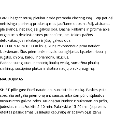
Laikui bėgant mūsų plaukai ir oda praranda elastingumą. Taip pat dėl
neteisingai parinktų produktų mes jaučiame odos niežulį, atsiranda
pleiskanos, riebaluojasi galvos oda. Dažnai kalbame ir girdime apie
organizmo detoksikacines procedūras, bet tokios pačios
detoksikacijos reikalauja ir Jūsų galvos oda.
I.C.O.N.
sukūrė
DETOX
liniją, kurią rekomenduojama naudoti
kiekvienam. Šios priemonės nuvalo suragėjusias ląsteles, riebalų
rūgštis, chlorą, kalkių ir priemonių likučius.
Padeda sureguliuoti riebalinių liaukų veiklą, sumažina plaukų
slinkimą, sustiprina plakus ir skatina naujų plaukų augimą.
NAUDOJIMAS
SHIFT pilingas:
Prieš naudojant suplakite buteliuką. Paskirstykite
specialiu antgaliu priemonę ant sausos arba šampūnu išplautos
nusausintos galvos odos. Kruopščiai įtrinkite ir sukamaisiais pirštų
judesiais masažuokite 5-10 min. Palaikykite 15-20 min (stipresnis
efektas pasiekiamas užsidėjus kepuraitę ar apsivyniojus galvą