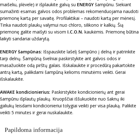
maišeliu, plėvele) ir išplaukite galvą su
ENERGY
šampūnu. Siekiant
sumažinti esamas galvos odos problemas rekomenduojama naudoti
priemonę kartą per savaitę. Profilaktikai – naudoti kartą per mėnesį.
Tinka naudoti plaukų valymui nuo chloro, silikono ir kalkių. Šią
priemonę galite maišyti su visom
I.C.O.N.
kaukėmis. Priemonę būtina
laikyti sandariai uždarytą.
ENERGY šampūnas:
Išspauskite lašelį šampūno į delną ir patrinkite
tarp delnų. Šampūną švelniai paskirstykite ant galvos odos ir
masažuokite odą pirštų galais. Išskalaukite ir procedūrą pakartokite
antrą kartą, palikdami šampūną kelioms minutėms veikti. Gerai
išskalaukite.
AWAKE kondicionierius:
Paskirstykite kondicionierių ant gerai
šampūnu išplautų plaukų. Kruopščiai iššukuokite nuo šaknų iki
galiukų leisdami kondicionieriui tolygiai veikti per visa plauką. Palikite
veikti 5 minutes ir gerai nuskalaukite.
Papildoma informacija