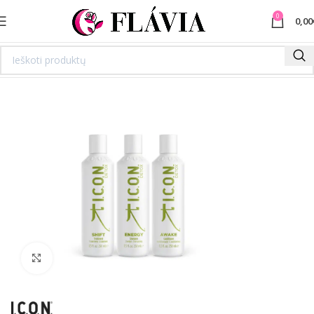
0
0,00
Spustelėkite norėdami padidinti