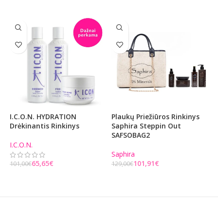
I.C.O.N. HYDRATION
Plaukų Priežiūros Rinkinys
I
Drėkinantis Rinkinys
Saphira Steppin Out
R
SAFSOBAG2
I.C.O.N.
I
Saphira
9
65,65
€
101,91
€
101,00
€
129,00
€
Į KREPŠELĮ
Į KREPŠELĮ