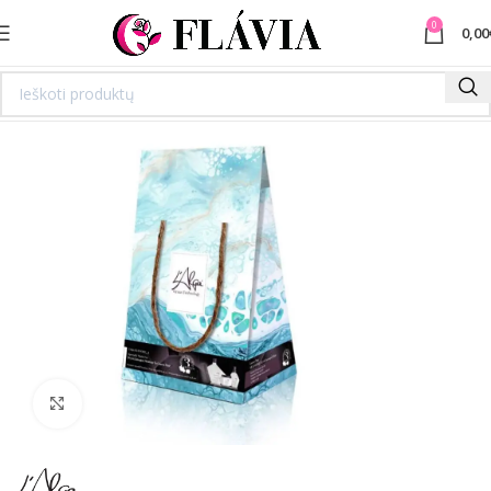
0
0,00
Spustelėkite norėdami padidinti