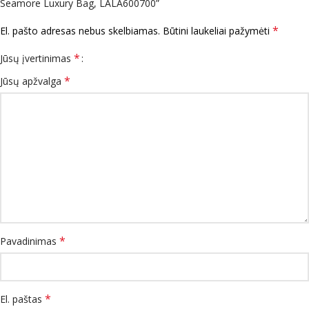
Seamore Luxury Bag, LALA600700”
*
El. pašto adresas nebus skelbiamas.
Būtini laukeliai pažymėti
*
Jūsų įvertinimas
*
Jūsų apžvalga
*
Pavadinimas
*
El. paštas