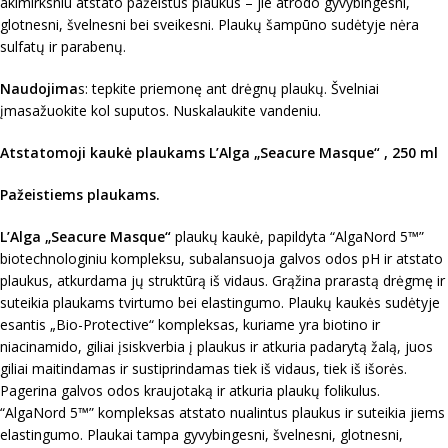
akimirksniu atstato pažeistus plaukus – jie atrodo gyvybingesni,
glotnesni, švelnesni bei sveikesni. Plaukų šampūno sudėtyje nėra
sulfatų ir parabenų.
Naudojima
s: tepkite priemonę ant drėgnų plaukų. Švelniai
įmasažuokite kol suputos. Nuskalaukite vandeniu.
Atstatomoji kaukė plaukams L’Alga „Seacure Masque“ , 250 ml
Pažeistiems plaukams.
L’Alga „Seacure Masque“
plaukų kaukė, papildyta “AlgaNord 5™”
biotechnologiniu kompleksu, subalansuoja galvos odos pH ir atstato
plaukus, atkurdama jų struktūrą iš vidaus. Grąžina prarastą drėgmę ir
suteikia plaukams tvirtumo bei elastingumo. Plaukų kaukės sudėtyje
esantis „Bio-Protective“ kompleksas, kuriame yra biotino ir
niacinamido, giliai įsiskverbia į plaukus ir atkuria padarytą žalą, juos
giliai maitindamas ir sustiprindamas tiek iš vidaus, tiek iš išorės.
Pagerina galvos odos kraujotaką ir atkuria plaukų folikulus.
“AlgaNord 5™” kompleksas atstato nualintus plaukus ir suteikia jiems
elastingumo. Plaukai tampa gyvybingesni, švelnesni, glotnesni,