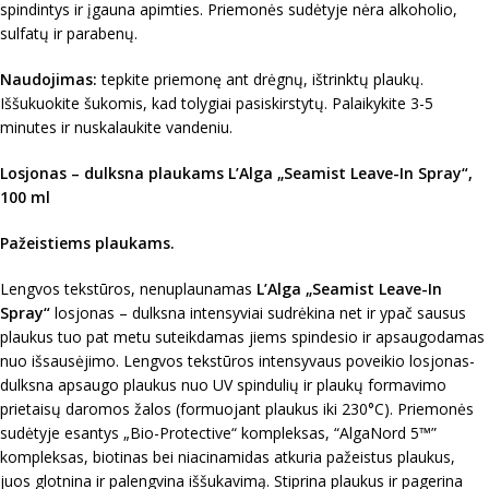
spindintys ir įgauna apimties. Priemonės sudėtyje nėra alkoholio,
sulfatų ir parabenų.
Naudojimas:
tepkite priemonę ant drėgnų, ištrinktų plaukų.
Iššukuokite šukomis, kad tolygiai pasiskirstytų. Palaikykite 3-5
minutes ir nuskalaukite vandeniu.
Losjonas – dulksna plaukams L’Alga „Seamist Leave-In Spray“,
100 ml
Pažeistiems plaukams.
Lengvos tekstūros, nenuplaunamas
L’Alga „Seamist Leave-In
Spray“
losjonas – dulksna intensyviai sudrėkina net ir ypač sausus
plaukus tuo pat metu suteikdamas jiems spindesio ir apsaugodamas
nuo išsausėjimo. Lengvos tekstūros intensyvaus poveikio losjonas-
dulksna apsaugo plaukus nuo UV spindulių ir plaukų formavimo
prietaisų daromos žalos (formuojant plaukus iki 230°C). Priemonės
sudėtyje esantys „Bio-Protective“ kompleksas, “AlgaNord 5™”
kompleksas, biotinas bei niacinamidas atkuria pažeistus plaukus,
juos glotnina ir palengvina iššukavimą. Stiprina plaukus ir pagerina