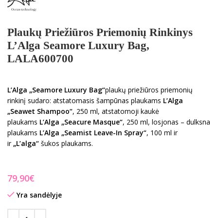
Plaukų Priežiūros Priemonių Rinkinys
L’Alga Seamore Luxury Bag,
LALA600700
L’Alga „Seamore Luxury Bag“
plaukų priežiūros priemonių
rinkinį sudaro: atstatomasis šampūnas plaukams
L’Alga
„Seawet Shampoo“
, 250 ml, atstatomoji kaukė
plaukams
L’Alga „Seacure Masque“
, 250 ml, losjonas – dulksna
plaukams
L’Alga „Seamist Leave-In Spray“
, 100 ml ir
ir
„L’alga“
šukos plaukams.
€
Yra sandėlyje