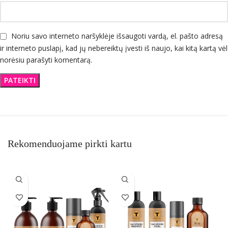
Noriu savo interneto naršyklėje išsaugoti vardą, el. pašto adresą
ir interneto puslapį, kad jų nebereiktų įvesti iš naujo, kai kitą kartą vėl
norėsiu parašyti komentarą.
Rekomenduojame pirkti kartu