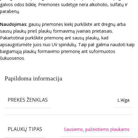
galvos odos būklę. Priemonės sudėtyje nėra alkoholio, sulfatų ir
parabenų.
Naudojimas
: gausų priemonės kiekį purkškite ant drėgnų arba
sausų plaukų prieš plaukų formavimą įvairiais prietaisais.
Pakartotinai purkškite priemonę ant sausų plaukų, kad
apsaugotumėte juos nuo UV spindulių. Taip pat galima naudoti kaip
baigiamąją plaukų formavimo priemonę ant suformuotos
šukuosenos.
Papildoma informacija
PREKĖS ŽENKLAS
L'Alga
PLAUKŲ TIPAS
Sausiems, pažeistiems plaukams