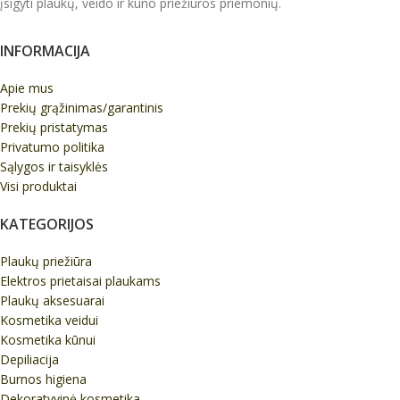
įsigyti plaukų, veido ir kūno priežiūros priemonių.
INFORMACIJA
Apie mus
Prekių grąžinimas/garantinis
Prekių pristatymas
Privatumo politika
Sąlygos ir taisyklės
Visi produktai
KATEGORIJOS
Plaukų priežiūra
Elektros prietaisai plaukams
Plaukų aksesuarai
Kosmetika veidui
Kosmetika kūnui
Depiliacija
Burnos higiena
Dekoratyvinė kosmetika