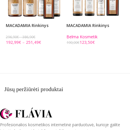
MACADAMIA Rinkinys
MACADAMIA Rinkinys
M
Belma Kosmetik
B
296,90
€
386,90
€
192,99
€
251,49
€
123,50
€
190,00
€
1
PASIRINKITE PARINKTIS
Į KREPŠELĮ
Jūsų peržiūrėti produktai
Profesionalios kosmetikos internetinė parduotuvė, kurioje galite