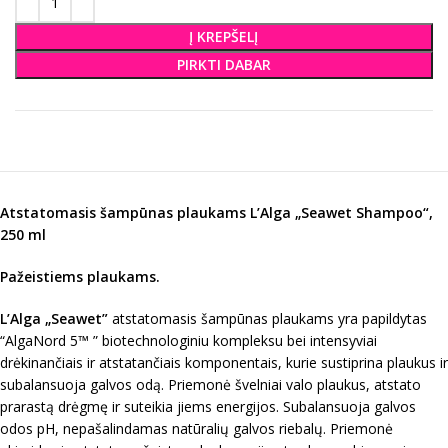
Į KREPŠELĮ
PIRKTI DABAR
Atstatomasis šampūnas plaukams L’Alga „Seawet Shampoo“,
250 ml
Pažeistiems plaukams.
L’Alga „Seawet”
atstatomasis šampūnas plaukams yra papildytas
“AlgaNord 5™ ” biotechnologiniu kompleksu bei intensyviai
drėkinančiais ir atstatančiais komponentais, kurie sustiprina plaukus ir
subalansuoja galvos odą. Priemonė švelniai valo plaukus, atstato
prarastą drėgmę ir suteikia jiems energijos. Subalansuoja galvos
odos pH, nepašalindamas natūralių galvos riebalų. Priemonė