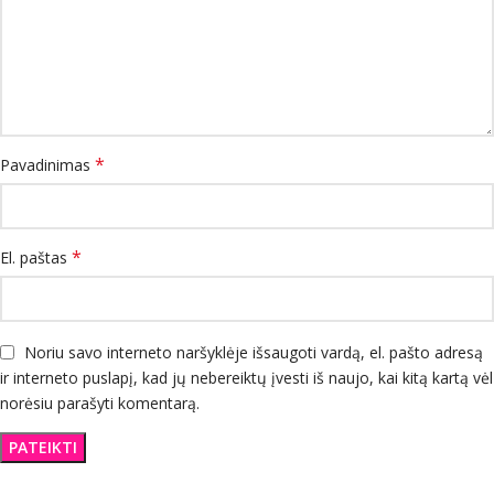
*
Pavadinimas
*
El. paštas
Noriu savo interneto naršyklėje išsaugoti vardą, el. pašto adresą
ir interneto puslapį, kad jų nebereiktų įvesti iš naujo, kai kitą kartą vėl
norėsiu parašyti komentarą.