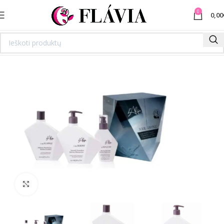
0
0,00
Spustelėkite norėdami padidinti