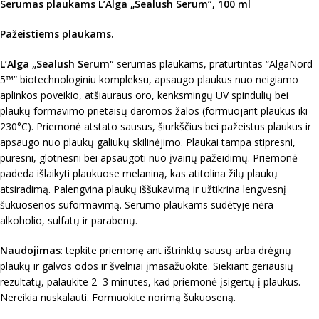
Serumas plaukams L’Alga „Sealush Serum“, 100 ml
Pažeistiems plaukams.
L’Alga „Sealush Serum“
serumas plaukams, praturtintas “AlgaNord
5™” biotechnologiniu kompleksu, apsaugo plaukus nuo neigiamo
aplinkos poveikio, atšiauraus oro, kenksmingų UV spindulių bei
plaukų formavimo prietaisų daromos žalos (formuojant plaukus iki
230°C). Priemonė atstato sausus, šiurkščius bei pažeistus plaukus ir
apsaugo nuo plaukų galiukų skilinėjimo. Plaukai tampa stipresni,
puresni, glotnesni bei apsaugoti nuo įvairių pažeidimų. Priemonė
padeda išlaikyti plaukuose melaniną, kas atitolina žilų plaukų
atsiradimą. Palengvina plaukų iššukavimą ir užtikrina lengvesnį
šukuosenos suformavimą. Serumo plaukams sudėtyje nėra
alkoholio, sulfatų ir parabenų.
Naudojimas
: tepkite priemonę ant ištrinktų sausų arba drėgnų
plaukų ir galvos odos ir švelniai įmasažuokite. Siekiant geriausių
rezultatų, palaukite 2–3 minutes, kad priemonė įsigertų į plaukus.
Nereikia nuskalauti. Formuokite norimą šukuoseną.