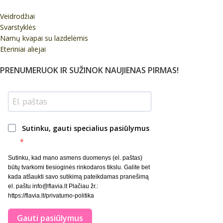
Veidrodžiai
Svarstyklės
Namų kvapai su lazdelėmis
Eteriniai aliejai
PRENUMERUOK IR SUŽINOK NAUJIENAS PIRMAS!
Sutinku, gauti specialius pasiūlymus
Sutinku, kad mano asmens duomenys (el. paštas)
būtų tvarkomi tiesioginės rinkodaros tikslu. Galite bet
kada atšaukti savo sutikimą pateikdamas pranešimą
el. paštu info@flavia.lt Plačiau žr.:
https://flavia.lt/privatumo-politika
Gauti pasiūlymus