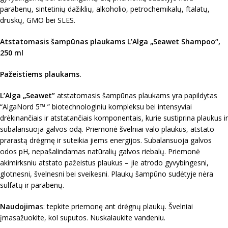
parabenų, sintetinių dažiklių, alkoholio, petrochemikalų, ftalatų,
druskų, GMO bei SLES.
Atstatomasis šampūnas plaukams L’Alga „Seawet Shampoo“,
250 ml
Pažeistiems plaukams.
L’Alga „
Seawet”
atstatomasis šampūnas plaukams yra papildytas
“AlgaNord 5™ ” biotechnologiniu kompleksu bei intensyviai
drėkinančiais ir atstatančiais komponentais, kurie sustiprina plaukus ir
subalansuoja galvos odą. Priemonė švelniai valo plaukus, atstato
prarastą drėgmę ir suteikia jiems energijos. Subalansuoja galvos
odos pH, nepašalindamas natūralių galvos riebalų. Priemonė
akimirksniu atstato pažeistus plaukus – jie atrodo gyvybingesni,
glotnesni, švelnesni bei sveikesni. Plaukų šampūno sudėtyje nėra
sulfatų ir parabenų.
Naudojima
s: tepkite priemonę ant drėgnų plaukų. Švelniai
įmasažuokite, kol suputos. Nuskalaukite vandeniu.