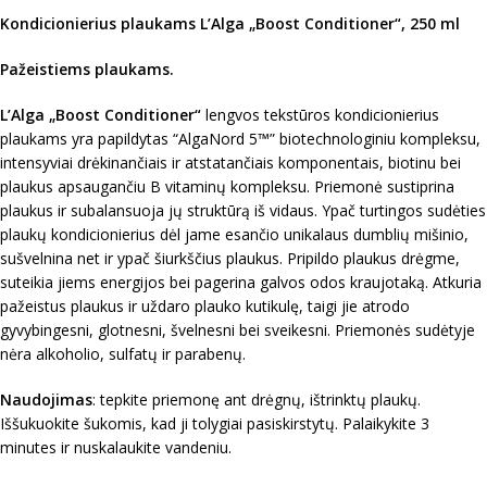
Kondicionierius plaukams L’Alga „Boost Conditioner“, 250 ml
Pažeistiems plaukams.
L’Alga „Boost Conditioner“
lengvos tekstūros kondicionierius
plaukams yra papildytas “AlgaNord 5™” biotechnologiniu kompleksu,
intensyviai drėkinančiais ir atstatančiais komponentais, biotinu bei
plaukus apsaugančiu B vitaminų kompleksu. Priemonė sustiprina
plaukus ir subalansuoja jų struktūrą iš vidaus. Ypač turtingos sudėties
plaukų kondicionierius dėl jame esančio unikalaus dumblių mišinio,
sušvelnina net ir ypač šiurkščius plaukus. Pripildo plaukus drėgme,
suteikia jiems energijos bei pagerina galvos odos kraujotaką. Atkuria
pažeistus plaukus ir uždaro plauko kutikulę, taigi jie atrodo
gyvybingesni, glotnesni, švelnesni bei sveikesni. Priemonės sudėtyje
nėra alkoholio, sulfatų ir parabenų.
Naudojimas
: tepkite priemonę ant drėgnų, ištrinktų plaukų.
Iššukuokite šukomis, kad ji tolygiai pasiskirstytų. Palaikykite 3
minutes ir nuskalaukite vandeniu.