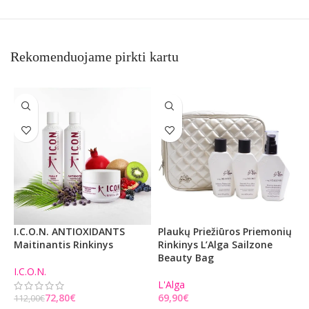
Rekomenduojame pirkti kartu
I.C.O.N. ANTIOXIDANTS
Plaukų Priežiūros Priemonių
P
Maitinantis Rinkinys
Rinkinys L’Alga Sailzone
S
Beauty Bag
S
I.C.O.N.
L'Alga
S
72,80
€
€
112,00
€
1