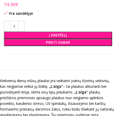
€
Yra sandėlyje
Į KREPŠELĮ
PIRKTI DABAR
Kiekvieną dieną mūsų plaukai yra veikiami įvairių išorinių veiksnių,
kas neigiamai veikia jų būklę.
„L’alga“
– tai plaukus atkurianti bei
puoselėjanti linija, skirta visų tipų plaukams.
„L’alga“
plaukų
priežiūros priemonės apsaugo plaukus nuo neigiamo aplinkos
poveikio, kasdienio streso, UV spindulių, išsausėjimo bei karštų
formavimo prietaisų daromos žalos, tokiu būdu išlaikant jų natūralų
gyvybingumą bei elastingumą. Šių
priemonių sudėtyje nėra