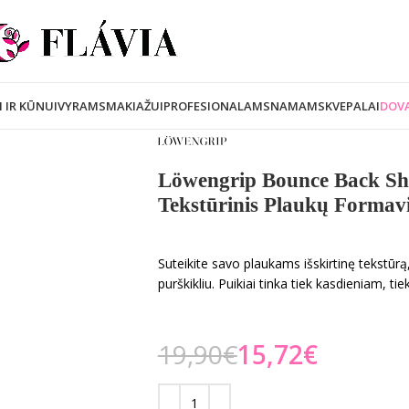
I IR KŪNUI
VYRAMS
MAKIAŽUI
PROFESIONALAMS
NAMAMS
KVEPALAI
DOVA
Löwengrip Bounce Back Shi
Tekstūrinis Plaukų Formav
Suteikite savo plaukams išskirtinę tekstūrą,
purškikliu. Puikiai tinka tiek kasdieniam, tie
19,90
€
15,72
€