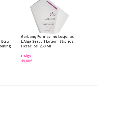
Garbanų Formavimo Losjonas
Apsauginis Purški
 Ecru
L’Alga Seacurl Lotion, Stiprios
Nuo Karščio Povei
kening
Fiksacijos, 250 Ml
Macadamia Ther
Protectant Spray,
L'Alga
€
Macadamia
19,75
€
25,00
€
Į KREPŠELĮ
Į KREPŠELĮ