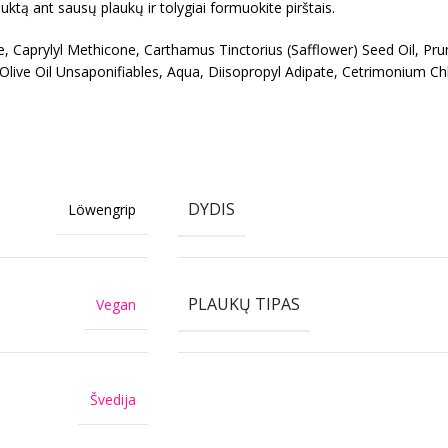
ktą ant sausų plaukų ir tolygiai formuokite pirštais.
e, Caprylyl Methicone, Carthamus Tinctorius (Safflower) Seed Oil, Pru
live Oil Unsaponifiables, Aqua, Diisopropyl Adipate, Cetrimonium Ch
DYDIS
Löwengrip
PLAUKŲ TIPAS
Vegan
Švedija