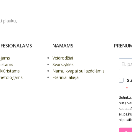
ti plaukų,
FESIONALAMS
NAMAMS
PRENUM
ėjams
Veidrodžiai
žistams
Svarstyklės
kiūristams
Namų kvapai su lazdelėmis
metologams
Eteriniai aliejai
Su
Sutinku
būtų tva
kada at
el. paštu
https://f