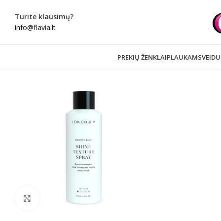
Turite klausimų?
info@flavia.lt
PREKIŲ ŽENKLAI
PLAUKAMS
VEIDU
Spustelėkite norėdami padidinti