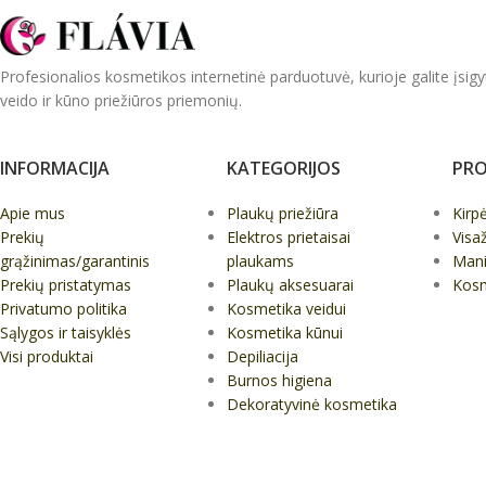
Profesionalios kosmetikos internetinė parduotuvė, kurioje galite įsigy
veido ir kūno priežiūros priemonių.
INFORMACIJA
KATEGORIJOS
PRO
Apie mus
Plaukų priežiūra
Kirp
Prekių
Elektros prietaisai
Visa
grąžinimas/garantinis
plaukams
Mani
Prekių pristatymas
Plaukų aksesuarai
Kos
Privatumo politika
Kosmetika veidui
Sąlygos ir taisyklės
Kosmetika kūnui
Visi produktai
Depiliacija
Burnos higiena
Dekoratyvinė kosmetika