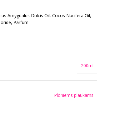
nus Amygdalus Dulcis Oil, Cocos Nucifera Oil,
loride, Parfum
200ml
Ploniems plaukams