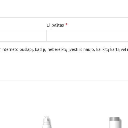
*
El. paštas
 interneto puslapį, kad jų nebereiktų įvesti iš naujo, kai kitą kartą vė