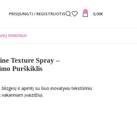
0
PRISIJUNGTI / REGISTRUOTIS
0,00
€
NŲ RINKINIAI
ne Texture Spray –
imo Purškiklis
 blizgesį ir apimtį su šiuo inovatyviu tekstūriniu
k vakariniam įvaizdžiui.