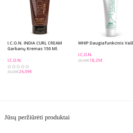
I.C.O.N. INDIA CURL CREAM
WHIP Daugiafunkcinis Vaš
Garbanų Kremas 150 Ml.
I.C.O.N.
I.C.O.N.
18,25
€
25,00
€
Į KREPŠELĮ
24,09
€
33,00
€
Į KREPŠELĮ
Jūsų peržiūrėti produktai