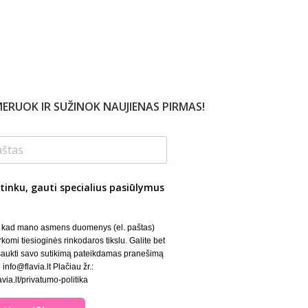
ERUOK IR SUŽINOK NAUJIENAS PIRMAS!
tinku, gauti specialius pasiūlymus
, kad mano asmens duomenys (el. paštas)
rkomi tiesioginės rinkodaros tikslu. Galite bet
šaukti savo sutikimą pateikdamas pranešimą
 info@flavia.lt Plačiau žr.:
lavia.lt/privatumo-politika