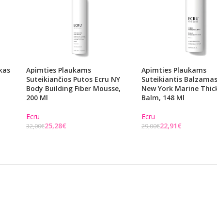
kas
Apimties Plaukams
Apimties Plaukams
Suteikiančios Putos Ecru NY
Suteikiantis Balzamas
Body Building Fiber Mousse,
New York Marine Thic
200 Ml
Balm, 148 Ml
Ecru
Ecru
25,28
€
22,91
€
32,00
€
29,00
€
Į KREPŠELĮ
Į KREPŠELĮ