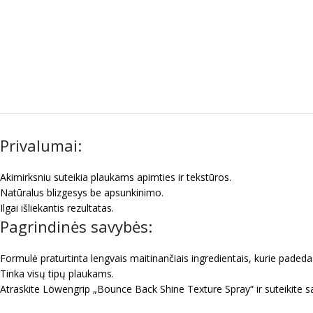
Privalumai:
Akimirksniu suteikia plaukams apimties ir tekstūros.
Natūralus blizgesys be apsunkinimo.
Ilgai išliekantis rezultatas.
Pagrindinės savybės:
Formulė praturtinta lengvais maitinančiais ingredientais, kurie padeda 
Tinka visų tipų plaukams.
Atraskite Löwengrip „Bounce Back Shine Texture Spray“ ir suteikite savo