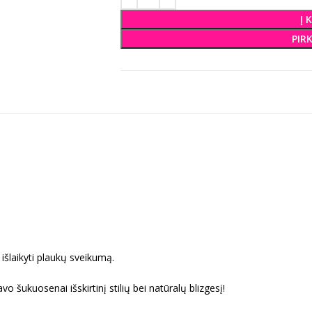
Į 
PIR
išlaikyti plaukų sveikumą.
 šukuosenai išskirtinį stilių bei natūralų blizgesį!