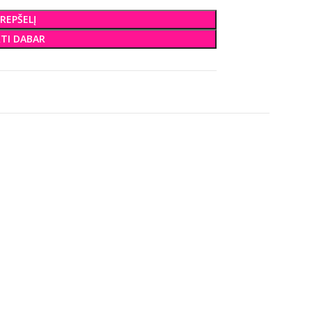
KREPŠELĮ
KTI DABAR