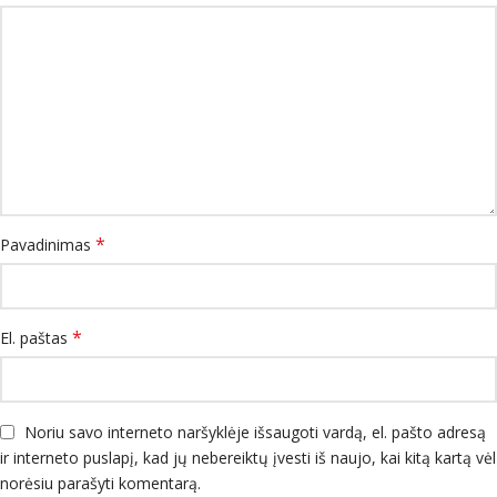
*
Pavadinimas
*
El. paštas
Noriu savo interneto naršyklėje išsaugoti vardą, el. pašto adresą
ir interneto puslapį, kad jų nebereiktų įvesti iš naujo, kai kitą kartą vėl
norėsiu parašyti komentarą.