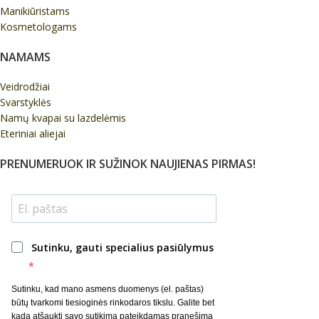
Manikiūristams
Kosmetologams
NAMAMS
Veidrodžiai
Svarstyklės
Namų kvapai su lazdelėmis
Eteriniai aliejai
PRENUMERUOK IR SUŽINOK NAUJIENAS PIRMAS!
Sutinku, gauti specialius pasiūlymus
Sutinku, kad mano asmens duomenys (el. paštas)
būtų tvarkomi tiesioginės rinkodaros tikslu. Galite bet
kada atšaukti savo sutikimą pateikdamas pranešimą