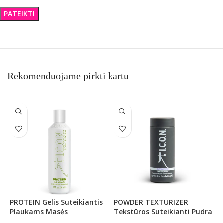
Rekomenduojame pirkti kartu
PROTEIN Gelis Suteikiantis
POWDER TEXTURIZER
A
Plaukams Masės
Tekstūros Suteikianti Pudra
S
B