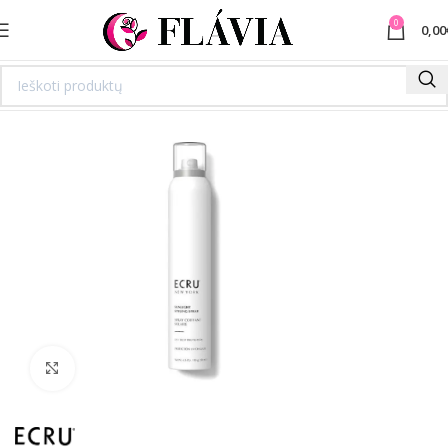
0
0,00
Spustelėkite norėdami padidinti