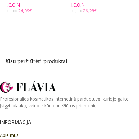
2
I.C.O.N.
I.C.O.N.
24,09
€
26,28
€
33,00
€
36,00
€
E
Į KREPŠELĮ
Į KREPŠELĮ
3
Jūsų peržiūrėti produktai
Profesionalios kosmetikos internetinė parduotuvė, kurioje galite
įsigyti plaukų, veido ir kūno priežiūros priemonių.
INFORMACIJA
Apie mus