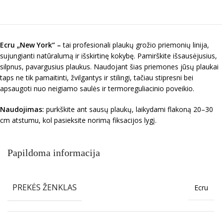
Ecru „New York“ –
tai profesionali plaukų grožio priemonių linija,
sujungianti natūralumą ir išskirtinę kokybę. Pamirškite išsausėjusius,
silpnus, pavargusius plaukus. Naudojant šias priemones jūsų plaukai
taps ne tik pamaitinti, žvilgantys ir stilingi, tačiau stipresni bei
apsaugoti nuo neigiamo saulės ir termoreguliacinio poveikio.
Naudojimas:
purkškite ant sausų plaukų, laikydami flakoną 20–30
cm atstumu, kol pasieksite norimą fiksacijos lygį.
Papildoma informacija
PREKĖS ŽENKLAS
Ecru