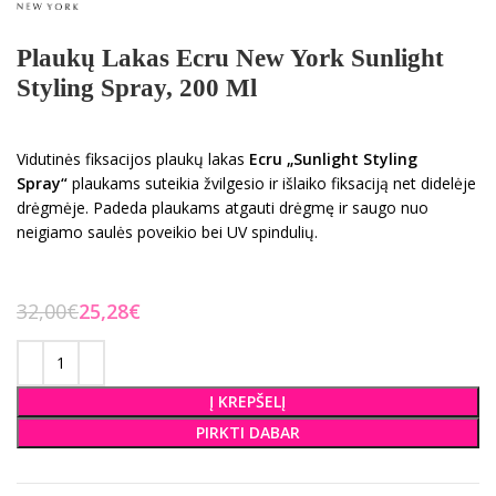
Plaukų Lakas Ecru New York Sunlight
Styling Spray, 200 Ml
Vidutinės fiksacijos plaukų lakas
Ecru „Sunlight Styling
Spray“
plaukams suteikia žvilgesio ir išlaiko fiksaciją net didelėje
drėgmėje. Padeda plaukams atgauti drėgmę ir saugo nuo
neigiamo saulės poveikio bei UV spindulių.
32,00
€
25,28
€
Į KREPŠELĮ
PIRKTI DABAR