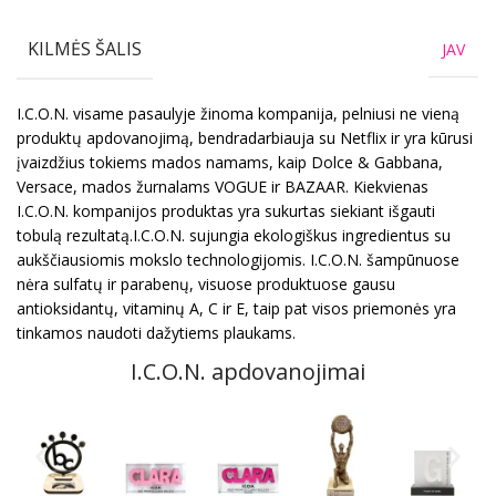
KILMĖS ŠALIS
JAV
I.C.O.N. visame pasaulyje žinoma kompanija, pelniusi ne vieną
produktų apdovanojimą, bendradarbiauja su Netflix ir yra kūrusi
įvaizdžius tokiems mados namams, kaip Dolce & Gabbana,
Versace, mados žurnalams VOGUE ir BAZAAR. Kiekvienas
I.C.O.N. kompanijos produktas yra sukurtas siekiant išgauti
tobulą rezultatą.I.C.O.N. sujungia ekologiškus ingredientus su
aukščiausiomis mokslo technologijomis. I.C.O.N. šampūnuose
nėra sulfatų ir parabenų, visuose produktuose gausu
antioksidantų, vitaminų A, C ir E, taip pat visos priemonės yra
tinkamos naudoti dažytiems plaukams.
I.C.O.N. apdovanojimai