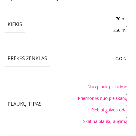
70 ml.
KIEKIS
,
250 ml.
PREKĖS ŽENKLAS
I.C.O.N.
Nuo plaukų slinkimo
,
Priemonės nuo pleiskanų
PLAUKŲ TIPAS
,
Riebiai galvos odai
,
Skatina plaukų augimą