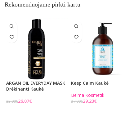
Rekomenduojame pirkti kartu
ARGAN OIL EVERYDAY MASK
Keep Calm Kaukė
P
Drėkinanti Kaukė
E
M
Belma Kosmetik
26,07
€
29,23
€
33,00
€
37,00
€
3
Į KREPŠELĮ
Į KREPŠELĮ