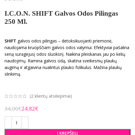
I.C.O.N. SHIFT Galvos Odos Pilingas
250 Ml.
SHIFT
galvos odos pilingas – detoksikuojanti priemonė,
naudojama kruopščiam galvos odos valymui. Efektyviai pašalina
seną suragėjusį odos sluoksnį. Naikina pleiskanas jau po kelių
naudojimų. Ramina galvos odą, skatina sveikesnių plaukų
augimą ir atgaivina nualintus plauko folikulus. Mažina plaukų
slinkimą.
(
2
klientų atsiliepimai)
34,00
€
24,82
€
Į KREPŠELĮ