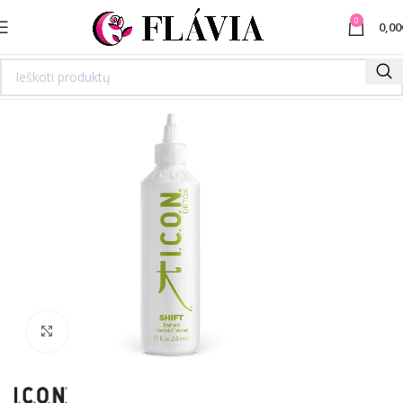
0
0,00
Spustelėkite norėdami padidinti