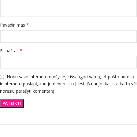
*
Pavadinimas
*
El. paštas
Noriu savo interneto naršyklėje išsaugoti vardą, el. pašto adresą
ir interneto puslapį, kad jų nebereiktų įvesti iš naujo, kai kitą kartą vėl
norėsiu parašyti komentarą.