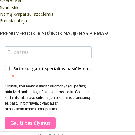
Veidrodžiai
Svarstyklės
Namų kvapai su lazdelėmis
Eteriniai aliejai
PRENUMERUOK IR SUŽINOK NAUJIENAS PIRMAS!
Sutinku, gauti specialius pasiūlymus
Sutinku, kad mano asmens duomenys (el. paštas)
būtų tvarkomi tiesioginės rinkodaros tikslu. Galite bet
kada atšaukti savo sutikimą pateikdamas pranešimą
el. paštu info@flavia.lt Plačiau žr.:
https://flavia.lt/privatumo-politika
Gauti pasiūlymus