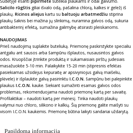
Sudėtyje esanti
pipirmėtė
suteikia plaukams ir odai gaivumo.
Salicilo rūgštis
giliai išvalo odą, pašalina chlorą, kalkes ir geležį iš
plaukų.
Ricinos aliejus
kartu su
baltuoju arbatmedžiu
stiprina
plaukų šaknis bei mažina jų slinkimą, nuramina galvos odą, sukuria
antibakterinį efektą, sumažina galimybę atsirasti pleiskanoms.
NAUDOJIMAS
Prieš naudojimą suplakite buteliuką. Priemonę paskirstykite specialiu
antgaliu ant sausos arba šampūnu išplautos, nusausintos galvos
odos. Kruopščiai įtrinkite produktą ir sukamaisiais pirštų judesiais
masažuokite 5-10 min. Palaikykite 15-20 min (stipresnis efektas
pasiekiamas užsidėjus kepuraitę ar apsivyniojus galvą maišeliu,
plėvele) ir išplaukite galvą pasirinktu
I.C.O.N.
šampūnu bei palepinkite
plaukus
I.C.O.N.
kauke. Siekiant sumažinti esamas galvos odos
problemas, rekomenduojama naudoti priemonę kartą per savaitę.
Profilaktikai – naudoti kartą per mėnesį. Tinka naudoti plaukų
valymui nuo chloro, silikono ir kalkių. Šią priemonę galite maišyti su
visom I.C.O.N. kaukėmis. Priemonę būtina laikyti sandariai uždarytą.
Papildoma informacija