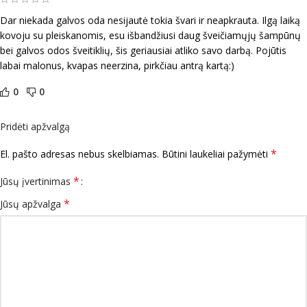
Dar niekada galvos oda nesijautė tokia švari ir neapkrauta. Ilgą laiką
kovoju su pleiskanomis, esu išbandžiusi daug šveičiamųjų šampūnų
bei galvos odos šveitiklių, šis geriausiai atliko savo darbą. Pojūtis
labai malonus, kvapas neerzina, pirkčiau antrą kartą:)
0
0
Pridėti apžvalgą
*
El. pašto adresas nebus skelbiamas.
Būtini laukeliai pažymėti
*
Jūsų įvertinimas
*
Jūsų apžvalga