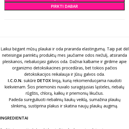
PIRKTI DABAR
Laikui bėgant mūsų plaukai ir oda praranda elastingumą. Taip pat dėl
neteisingai parinktų produktų mes jaučiame odos niežulį, atsiranda
pleiskanos, riebaluojasi galvos oda. Dažnai kalbame ir girdime apie
organizmo detoksikacines procedūras, bet tokios pačios
detoksikacijos reikalauja ir Jūsų galvos oda.
I.C.O.N.
sukūrė
DETOX
liniją, kurią rekomenduojama naudoti
kiekvienam. Šios priemonės nuvalo suragėjusias ląsteles, riebalų
rūgštis, chlorą, kalkių ir priemonių likučius.
Padeda sureguliuoti riebalinių liaukų veiklą, sumažina plaukų
slinkimą, sustiprina plakus ir skatina naujų plaukų augimą.
INGREDIENTAI