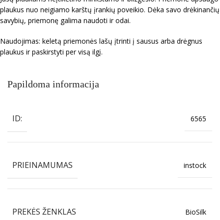
plaukus nuo neigiamo karštų įrankių poveikio. Dėka savo drėkinančių
savybių, priemonę galima naudoti ir odai.
Naudojimas: keletą priemonės lašų įtrinti į sausus arba drėgnus
plaukus ir paskirstyti per visą ilgį.
Papildoma informacija
ID:
6565
PRIEINAMUMAS
instock
PREKĖS ŽENKLAS
BioSilk