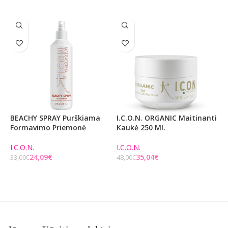
BEACHY SPRAY Purškiama
I.C.O.N. ORGANIC Maitinanti
P
Formavimo Priemonė
Kaukė 250 Ml.
N
E
N
I.C.O.N.
I.C.O.N.
24,09
€
35,04
€
33,00
€
48,00
€
E
Į KREPŠELĮ
Į KREPŠELĮ
2