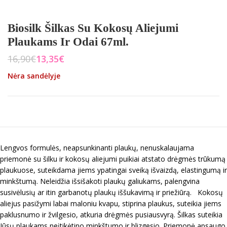
Biosilk Šilkas Su Kokosų Aliejumi
Plaukams Ir Odai 67ml.
16,90
€
13,35
€
Nėra sandėlyje
Lengvos formulės, neapsunkinanti plaukų, nenuskalaujama
priemonė su šilku ir kokosų aliejumi puikiai atstato drėgmės trūkumą
plaukuose, suteikdama jiems ypatingai sveiką išvaizdą, elastingumą ir
minkštumą. Neleidžia išsišakoti plaukų galiukams, palengvina
susivėlusių ar itin garbanotų plaukų iššukavimą ir priežiūrą. Kokosų
aliejus pasižymi labai maloniu kvapu, stiprina plaukus, suteikia jiems
paklusnumo ir žvilgesio, atkuria drėgmės pusiausvyrą. Šilkas suteikia
Jūsų plaukams neįtikėtino minkštumo ir blizgesio. Priemonė apsaugo