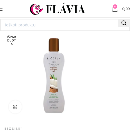
0
0,00
IŠPAR
DUOT
A
Spustelėkite norėdami padidinti