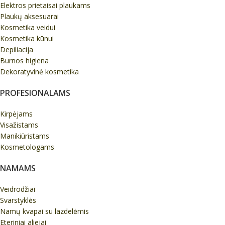
Elektros prietaisai plaukams
Plaukų aksesuarai
Kosmetika veidui
Kosmetika kūnui
Depiliacija
Burnos higiena
Dekoratyvinė kosmetika
PROFESIONALAMS
Kirpėjams
Visažistams
Manikiūristams
Kosmetologams
NAMAMS
Veidrodžiai
Svarstyklės
Namų kvapai su lazdelėmis
Eteriniai aliejai