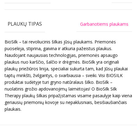
PLAUKŲ TIPAS
Garbanotiems plaukams
BioSilk – tai revoliucinis šilkas jūsų plaukams. Priemonės
puoselėja, stiprina, gaivina ir atkuria pažeistus plaukus.
Naudojant naujausias technologijas, priemonės apsaugo
plaukus nuo karščio, šalčio ir drėgmės. BioSilk yra originali
plaukų priežiūros linija, specialiai sukurta tam, kad Jūsų plaukai
taptų minkšti, žvilgantys, o svarbiausia – sveiki. Visi BIOSILK
produktai sudėtyje turi gryno natūralaus šilko. BioSilk –
nuolatinis grožio apdovanojimų laimėtojas! O BioSilk Silk
Therapy plaukų šilkas pripažįstamas visame pasaulyje kaip viena
geriausių priemonių kovoje su nepaklusniais, besišiaušiančiais
plaukais.