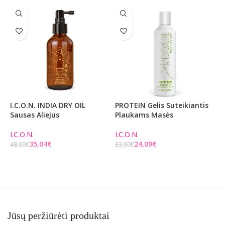
I.C.O.N. INDIA DRY OIL
PROTEIN Gelis Suteikiantis
I
Sausas Aliejus
Plaukams Masės
K
I.C.O.N.
I.C.O.N.
I
35,04
€
24,09
€
48,00
€
33,00
€
4
Į KREPŠELĮ
Į KREPŠELĮ
Jūsų peržiūrėti produktai