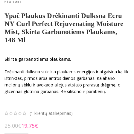
Ypač Plaukus Drėkinanti Dulksna Ecru
NY Curl Perfect Rejuvenating Moisture
Mist, Skirta Garbanotiems Plaukams,
148 Ml
Skirta garbanotiems plaukams.
Drėkinanti dulksna suteikia plaukams energijos ir atgaivina ką tik
ištrinktas, pirmos arba antros dienos garbanas. Kalahario
melionų sėklų ir avokado aliejus atstato prarastą drėgmę, o
glicerinas glotnina garbanas. Be silikono ir parabenų.
(
1
klientų atsiliepimas)
25,00
€
19,75
€