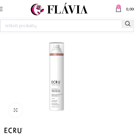
0
0,00
Spustelėkite norėdami padidinti