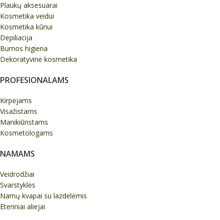
Plaukų aksesuarai
Kosmetika veidui
Kosmetika kūnui
Depiliacija
Burnos higiena
Dekoratyvinė kosmetika
PROFESIONALAMS
Kirpėjams
Visažistams
Manikiūristams
Kosmetologams
NAMAMS
Veidrodžiai
Svarstyklės
Namų kvapai su lazdelėmis
Eteriniai aliejai