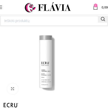
0
0,00
Spustelėkite norėdami padidinti