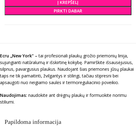
Į KREPŠELĮ
PIRKTI DABAR
Ecru „New York“ –
tai profesionali plaukų grožio priemonių linija,
sujungianti natūralumą ir išskirtinę kokybę. Pamirškite išsausėjusius,
silpnus, pavargusius plaukus. Naudojant šias priemones jūsų plaukai
taps ne tik pamaitinti, žvilgantys ir stilingi, tačiau stipresni bei
apsaugoti nuo neigiamo saulės ir termoreguliacinio poveikio.
Naudojimas:
naudokite ant drėgnų plaukų ir formuokite norimu
stiliumi.
Papildoma informacija