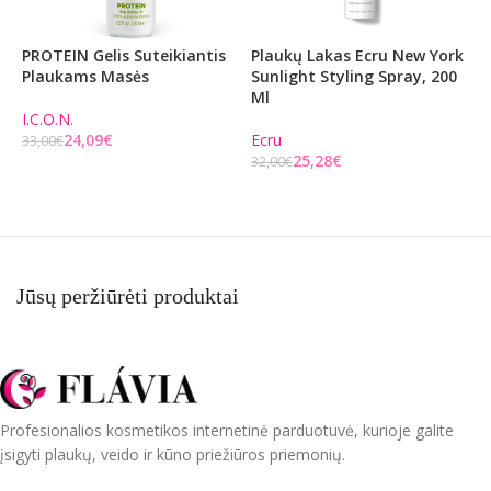
PROTEIN Gelis Suteikiantis
Plaukų Lakas Ecru New York
P
Plaukams Masės
Sunlight Styling Spray, 200
E
Ml
S
I.C.O.N.
24,09
€
Ecru
E
33,00
€
25,28
€
32,00
€
2
Į KREPŠELĮ
Į KREPŠELĮ
Jūsų peržiūrėti produktai
Profesionalios kosmetikos internetinė parduotuvė, kurioje galite
įsigyti plaukų, veido ir kūno priežiūros priemonių.