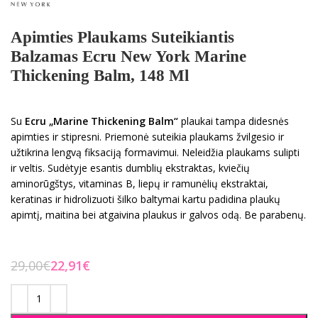
Apimties Plaukams Suteikiantis
Balzamas Ecru New York Marine
Thickening Balm, 148 Ml
Su
Ecru „Marine Thickening Balm“
plaukai tampa didesnės
apimties ir stipresni. Priemonė suteikia plaukams žvilgesio ir
užtikrina lengvą fiksaciją formavimui. Neleidžia plaukams sulipti
ir veltis. Sudėtyje esantis dumblių ekstraktas, kviečių
aminorūgštys, vitaminas B, liepų ir ramunėlių ekstraktai,
keratinas ir hidrolizuoti šilko baltymai kartu padidina plaukų
apimtį, maitina bei atgaivina plaukus ir galvos odą. Be parabenų.
29,00
€
22,91
€