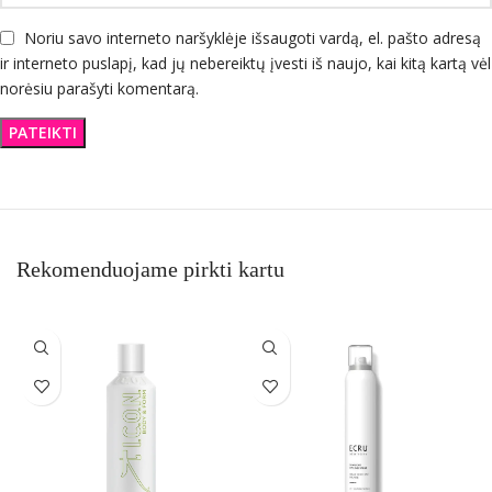
Noriu savo interneto naršyklėje išsaugoti vardą, el. pašto adresą
ir interneto puslapį, kad jų nebereiktų įvesti iš naujo, kai kitą kartą vėl
norėsiu parašyti komentarą.
Rekomenduojame pirkti kartu