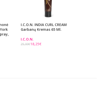
emonė
I.C.O.N. INDIA CURL CREAM
Serumas Plaukams
 York
Garbanų Kremas 65 Ml.
Sealush Serum LA
pray,
Saugo Plaukus Nuo
Neigiamo Aplinkos
I.C.O.N.
100 Ml
18,25
€
25,00
€
Į KREPŠELĮ
L'Alga
€
Į KREPŠELĮ