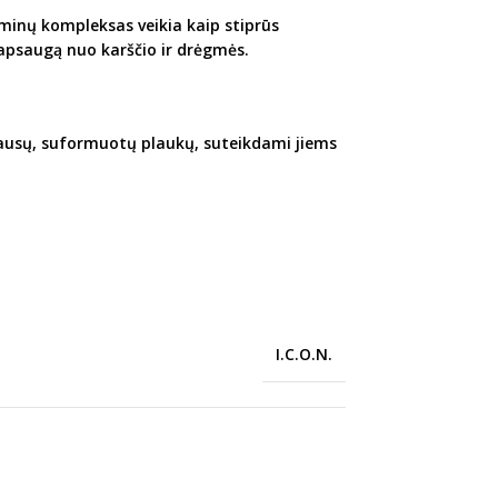
taminų kompleksas veikia kaip stiprūs
 apsaugą nuo karščio ir drėgmės.
sausų, suformuotų plaukų, suteikdami jiems
I.C.O.N.