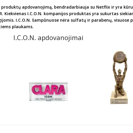
ną produktų apdovanojimą, bendradarbiauja su Netflix ir yra kū
Kiekvienas I.C.O.N. kompanijos produktas yra sukurtas siekiant 
ijomis. I.C.O.N. šampūnuose nėra sulfatų ir parabenų, visuose
ytiems plaukams.
I.C.O.N. apdovanojimai