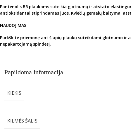
Pantenolis B5 plaukams suteikia glotnumą ir atstato elasting
antioksidantai stiprindamas juos.
Kviečių gemalų baltymai ats
NAUDOJIMAS
Purkškite priemonę ant šlapių plaukų suteikdami glotnumo ir a
nepakartojamą spindesį.
Papildoma informacija
KIEKIS
KILMĖS ŠALIS