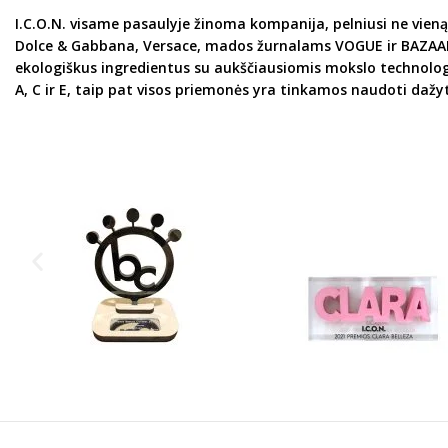
I.C.O.N. visame pasaulyje žinoma kompanija, pelniusi ne vie
Dolce & Gabbana, Versace, mados žurnalams VOGUE ir BAZAAR. 
ekologiškus ingredientus su aukščiausiomis mokslo technolog
A, C ir E, taip pat visos priemonės yra tinkamos naudoti daž