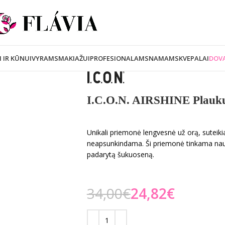
I IR KŪNUI
VYRAMS
MAKIAŽUI
PROFESIONALAMS
NAMAMS
KVEPALAI
DOVA
I.C.O.N. AIRSHINE Plaukų
Unikali priemonė lengvesnė už orą, suteikia
neapsunkindama. Ši priemonė tinkama naudo
padarytą šukuoseną.
34,00
€
24,82
€