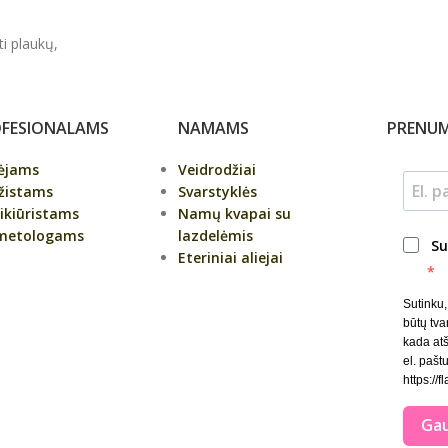
ti plaukų,
FESIONALAMS
NAMAMS
PRENUM
pėjams
Veidrodžiai
žistams
Svarstyklės
ikiūristams
Namų kvapai su
metologams
lazdelėmis
Su
Eteriniai aliejai
Sutinku
būtų tva
kada at
el. paštu
https://f
Gau