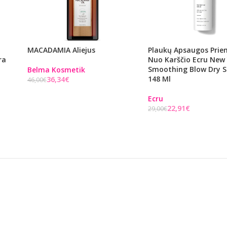
MACADAMIA Aliejus
Plaukų Apsaugos Pri
ra
Nuo Karščio Ecru New
Smoothing Blow Dry S
Belma Kosmetik
148 Ml
36,34
€
46,00
€
Į KREPŠELĮ
Ecru
22,91
€
29,00
€
Į KREPŠELĮ