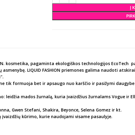
Į 
PIR
O.N. kosmetika, pagaminta ekologiškos technologijos
EcoTech pag
Jūsų asmenybę.
LIQUID FASHION priemones galima naudoti atskirai 
“.
ie ne tik formuoja bet ir apsaugo nuo karščio ir pasižymi daugy
mo: leidžia mados žurnalą, kuria įvaizdžius žurnalams
Vogue ir
El
nna, Gwen Stefani, Shakira, Beyonce, Selena Gomez ir kt.
ų įvaizdžių kūrimo, kurie naudojami visame pasaulyje.