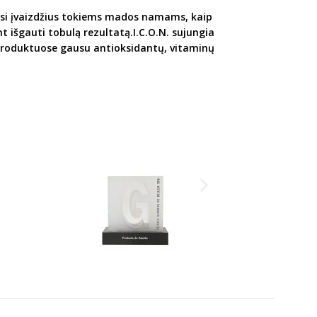
rusi įvaizdžius tokiems mados namams, kaip
išgauti tobulą rezultatą.I.C.O.N. sujungia
 produktuose gausu antioksidantų, vitaminų