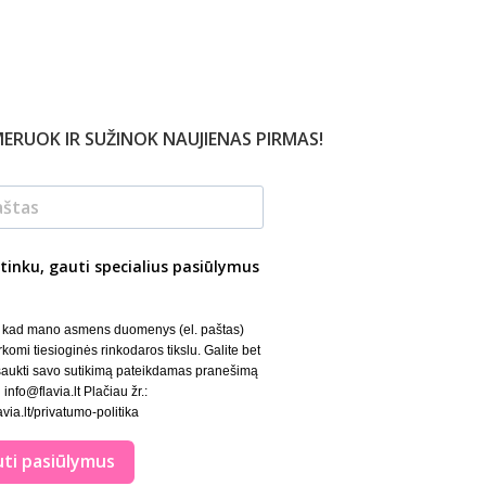
ERUOK IR SUŽINOK NAUJIENAS PIRMAS!
tinku, gauti specialius pasiūlymus
, kad mano asmens duomenys (el. paštas)
rkomi tiesioginės rinkodaros tikslu. Galite bet
šaukti savo sutikimą pateikdamas pranešimą
 info@flavia.lt Plačiau žr.:
lavia.lt/privatumo-politika
ti pasiūlymus