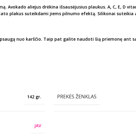
umą.
Avokado aliejus drėkina išsausėjusius plaukus.
A, C, E, D vi
tato plakus suteikdami jiems pilnumo efektą.
Silikonai suteikia
psaugą nuo karščio. Taip pat galite naudoti šią priemonę ant 
PREKĖS ŽENKLAS
142 gr.
JAV