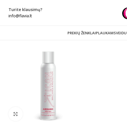
Turite klausimų?
info@flavia.lt
PREKIŲ ŽENKLAI
PLAUKAMS
VEIDU
Spustelėkite norėdami padidinti