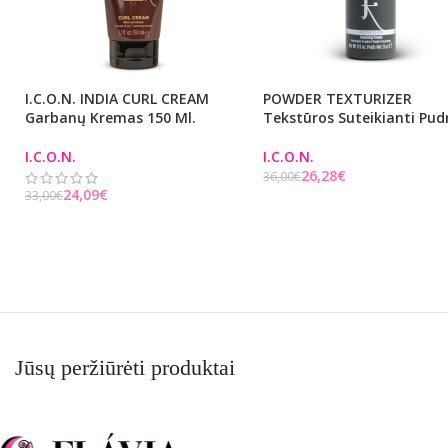
I.C.O.N. INDIA CURL CREAM
POWDER TEXTURIZER
Garbanų Kremas 150 Ml.
Tekstūros Suteikianti Pud
I.C.O.N.
I.C.O.N.
26,28
€
36,00
€
24,09
€
33,00
€
Į KREPŠELĮ
Į KREPŠELĮ
Jūsų peržiūrėti produktai