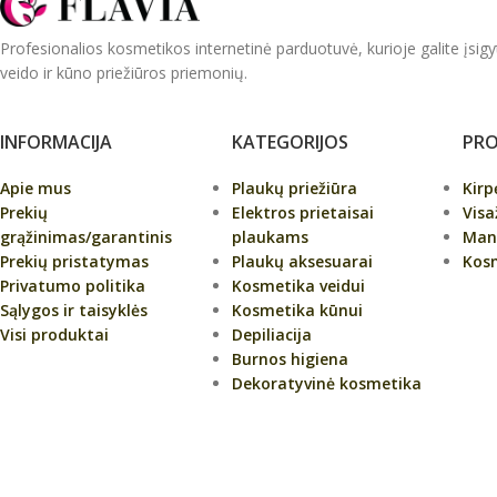
Profesionalios kosmetikos internetinė parduotuvė, kurioje galite įsigy
veido ir kūno priežiūros priemonių.
INFORMACIJA
KATEGORIJOS
PRO
Apie mus
Plaukų priežiūra
Kir
Prekių
Elektros prietaisai
Visa
grąžinimas/garantinis
plaukams
Man
Prekių pristatymas
Plaukų aksesuarai
Kos
Privatumo politika
Kosmetika veidui
Sąlygos ir taisyklės
Kosmetika kūnui
Visi produktai
Depiliacija
Burnos higiena
Dekoratyvinė kosmetika