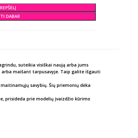
KREPŠELĮ
KTI DABAR
rindu, suteikia visiškai naują arba jums
arba maišant tarpusavyje. Taip galite išgauti
be maitinamųjų savybių. Šių priemonių dėka
le, prisideda prie modelių įvaizdžio kūrimo