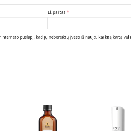
*
El. paštas
 interneto puslapį, kad jų nebereiktų įvesti iš naujo, kai kitą kartą vė