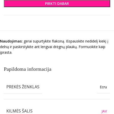
PIRKTI DABAR
Naudojimas:
gerai supurtykite flakoną. Išspauskite nedidelį kiekį į
delną ir paskirstykite ant lengvai drėgnų plaukų. Formuokite kaip
įprasta.
Papildoma informacija
PREKĖS ŽENKLAS
Ecru
KILMĖS ŠALIS
JAV