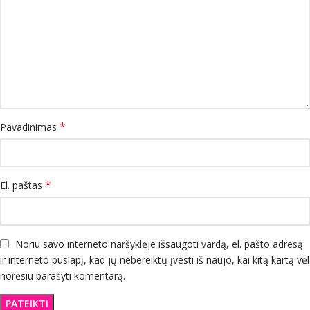
*
Pavadinimas
*
El. paštas
Noriu savo interneto naršyklėje išsaugoti vardą, el. pašto adresą
ir interneto puslapį, kad jų nebereiktų įvesti iš naujo, kai kitą kartą vėl
norėsiu parašyti komentarą.