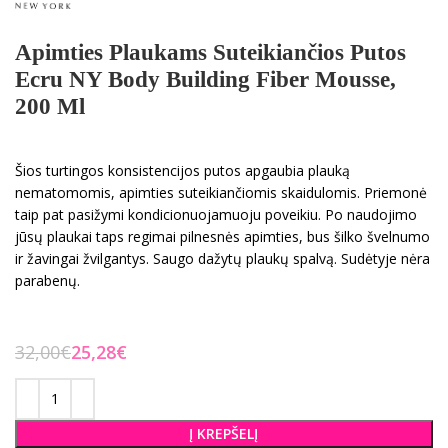
Apimties Plaukams Suteikiančios Putos
Ecru NY Body Building Fiber Mousse,
200 Ml
Šios turtingos konsistencijos putos apgaubia plauką
nematomomis, apimties suteikiančiomis skaidulomis. Priemonė
taip pat pasižymi kondicionuojamuoju poveikiu. Po naudojimo
jūsų plaukai taps regimai pilnesnės apimties, bus šilko švelnumo
ir žavingai žvilgantys. Saugo dažytų plaukų spalvą. Sudėtyje nėra
parabenų.
32,00
€
25,28
€
Į KREPŠELĮ