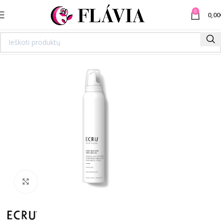
0
0,00
Spustelėkite norėdami padidinti