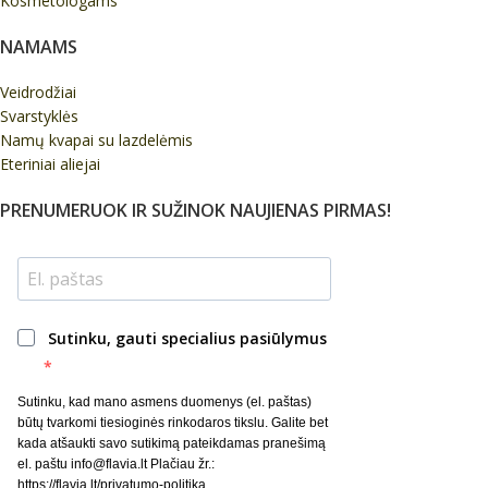
Kosmetologams
NAMAMS
Veidrodžiai
Svarstyklės
Namų kvapai su lazdelėmis
Eteriniai aliejai
PRENUMERUOK IR SUŽINOK NAUJIENAS PIRMAS!
Sutinku, gauti specialius pasiūlymus
Sutinku, kad mano asmens duomenys (el. paštas)
būtų tvarkomi tiesioginės rinkodaros tikslu. Galite bet
kada atšaukti savo sutikimą pateikdamas pranešimą
el. paštu info@flavia.lt Plačiau žr.:
https://flavia.lt/privatumo-politika