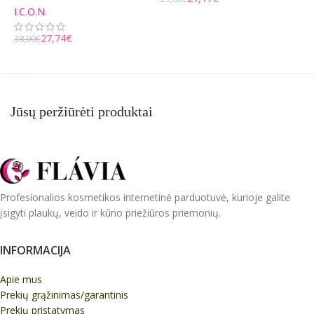
I.C.O.N.
Į KREPŠELĮ
27,74
€
38,00
€
Į KREPŠELĮ
Jūsų peržiūrėti produktai
Profesionalios kosmetikos internetinė parduotuvė, kurioje galite
įsigyti plaukų, veido ir kūno priežiūros priemonių.
INFORMACIJA
Apie mus
Prekių grąžinimas/garantinis
Prekių pristatymas