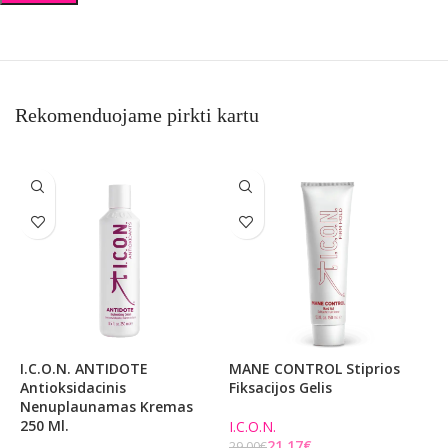
Rekomenduojame pirkti kartu
I.C.O.N. ANTIDOTE
MANE CONTROL Stiprios
B
Antioksidacinis
Fiksacijos Gelis
F
Nenuplaunamas Kremas
250 Ml.
I.C.O.N.
I
21,17
€
29,00
€
3