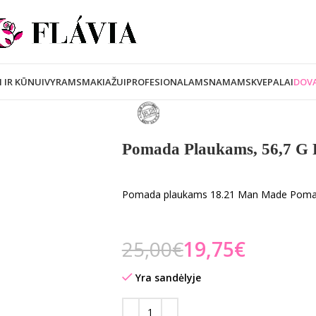
I IR KŪNUI
VYRAMS
MAKIAŽUI
PROFESIONALAMS
NAMAMS
KVEPALAI
DOVA
Pomada Plaukams, 56,7 G
Pomada plaukams 18.21 Man Made Pomad
25,00
€
19,75
€
Yra sandėlyje