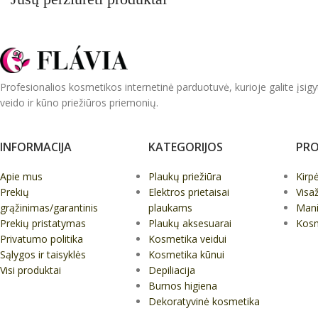
Profesionalios kosmetikos internetinė parduotuvė, kurioje galite įsigy
veido ir kūno priežiūros priemonių.
INFORMACIJA
KATEGORIJOS
PRO
Apie mus
Plaukų priežiūra
Kirp
Prekių
Elektros prietaisai
Visa
grąžinimas/garantinis
plaukams
Mani
Prekių pristatymas
Plaukų aksesuarai
Kos
Privatumo politika
Kosmetika veidui
Sąlygos ir taisyklės
Kosmetika kūnui
Visi produktai
Depiliacija
Burnos higiena
Dekoratyvinė kosmetika