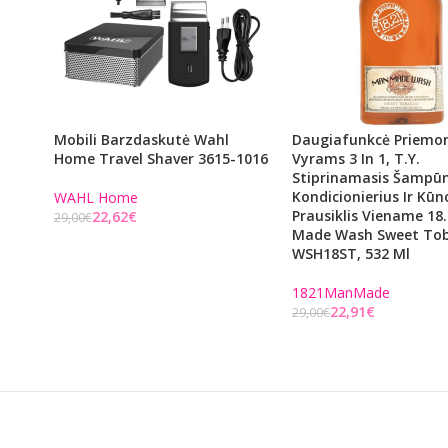
Mobili Barzdaskutė Wahl
Daugiafunkcė Priemo
Home Travel Shaver 3615-1016
Vyrams 3 In 1, T.y.
Stiprinamasis Šampūn
Kondicionierius Ir Kūn
WAHL Home
Prausiklis Viename 18
22,62
€
29,00
€
Made Wash Sweet To
Į KREPŠELĮ
WSH18ST, 532 Ml
1821ManMade
22,91
€
29,00
€
Į KREPŠELĮ