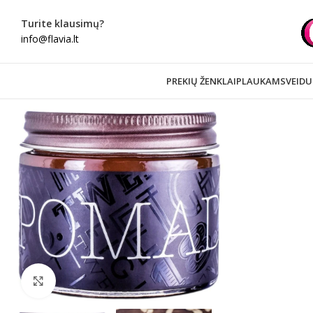
Turite klausimų?
info@flavia.lt
PREKIŲ ŽENKLAI
PLAUKAMS
VEIDU
Spustelėkite norėdami padidinti