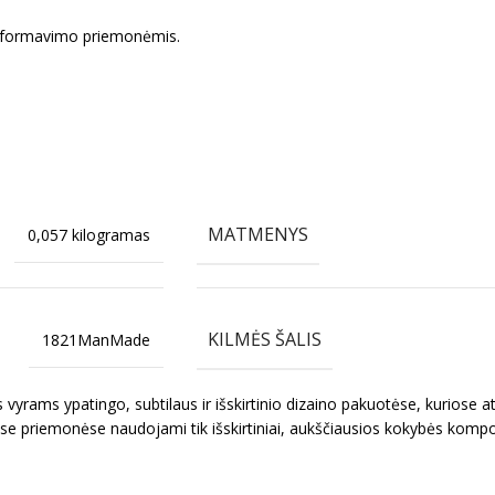
mos formavimo priemonėmis.
MATMENYS
0,057 kilogramas
KILMĖS ŠALIS
1821ManMade
yrams ypatingo, subtilaus ir išskirtinio dizaino pakuotėse, kuriose ats
ose priemonėse naudojami tik išskirtiniai, aukščiausios kokybės kompone