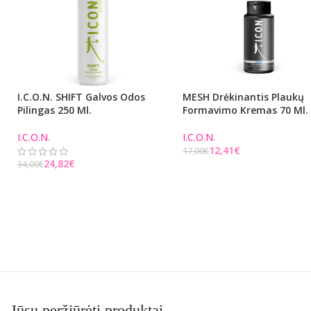
I.C.O.N. SHIFT Galvos Odos
MESH Drėkinantis Plaukų
Pilingas 250 Ml.
Formavimo Kremas 70 Ml.
I.C.O.N.
I.C.O.N.
12,41
€
17,00
€
24,82
€
34,00
€
Į KREPŠELĮ
Į KREPŠELĮ
Jūsų peržiūrėti produktai