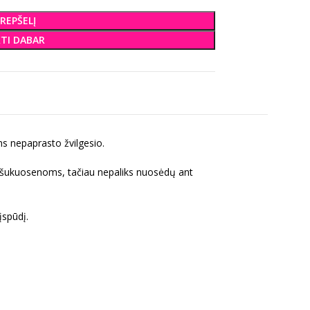
KREPŠELĮ
KTI DABAR
ams nepaprasto žvilgesio.
ėms šukuosenoms, tačiau nepaliks nuosėdų ant
įspūdį.