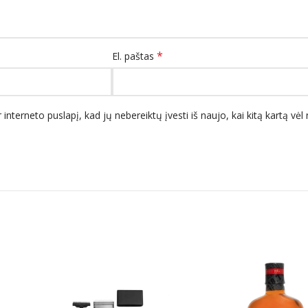
*
El. paštas
 interneto puslapį, kad jų nebereiktų įvesti iš naujo, kai kitą kartą vė