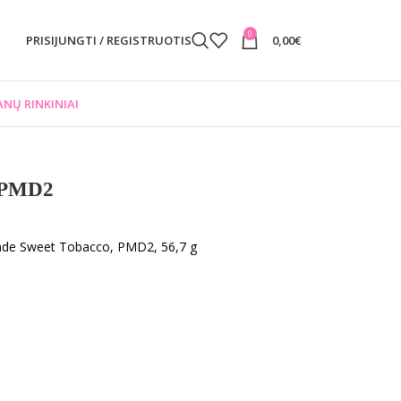
0
PRISIJUNGTI / REGISTRUOTIS
0,00
€
NŲ RINKINIAI
 PMD2
e Sweet Tobacco, PMD2, 56,7 g