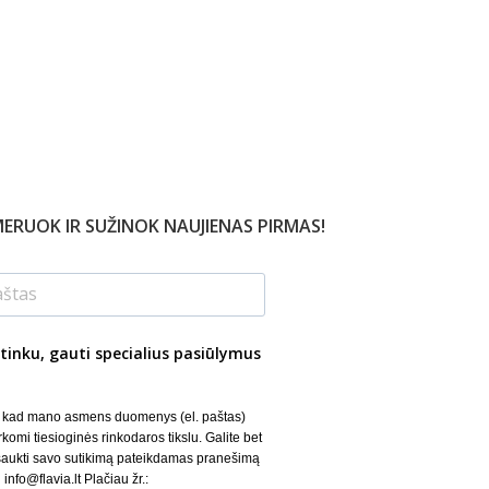
ERUOK IR SUŽINOK NAUJIENAS PIRMAS!
tinku, gauti specialius pasiūlymus
, kad mano asmens duomenys (el. paštas)
rkomi tiesioginės rinkodaros tikslu. Galite bet
šaukti savo sutikimą pateikdamas pranešimą
 info@flavia.lt Plačiau žr.: