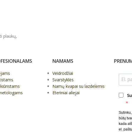
ti plaukų,
FESIONALAMS
NAMAMS
PRENUM
ėjams
Veidrodžiai
žistams
Svarstyklės
kiūristams
Namų kvapai su lazdelėmis
metologams
Eteriniai aliejai
Su
Sutinku
būtų tva
kada at
el. paštu