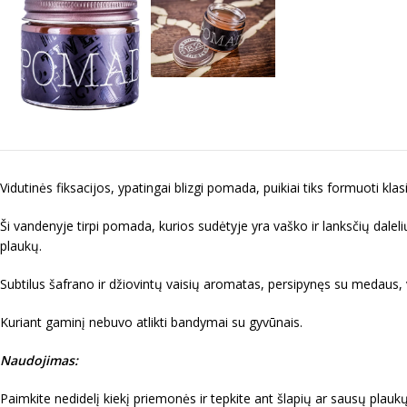
Vidutinės fiksacijos, ypatingai blizgi pomada, puikiai tiks formuoti kl
Ši vandenyje tirpi pomada, kurios sudėtyje yra vaško ir lanksčių dale
plaukų.
Subtilus šafrano ir džiovintų vaisių aromatas, persipynęs su medaus, v
Kuriant gaminį nebuvo atlikti bandymai su gyvūnais.
Naudojimas:
Paimkite nedidelį kiekį priemonės ir tepkite ant šlapių ar sausų plaukų