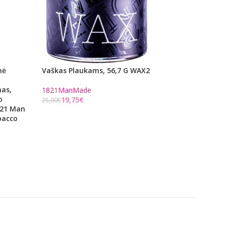
nė
Vaškas Plaukams, 56,7 G WAX2
Plaukų Kirpimo M
Home Pro Basic Ha
as,
9155-1216
1821ManMade
o
19,75
€
25,00
€
.21 Man
WAHL Home
Į KREPŠELĮ
bacco
16,59
€
21,00
€
Į KREPŠELĮ