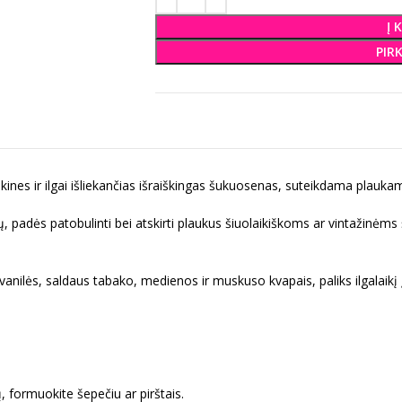
Į 
PIR
asikines ir ilgai išliekančias išraiškingas šukuosenas, suteikdama plauk
lių, padės patobulinti bei atskirti plaukus šiuolaikiškoms ar vintažin
anilės, saldaus tabako, medienos ir muskuso kvapais, paliks ilgalaikį 
, formuokite šepečiu ar pirštais.