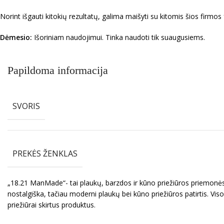
Norint išgauti kitokių rezultatų, galima maišyti su kitomis šios fir
Dėmesio:
Išoriniam naudojimui. Tinka naudoti tik suaugusiems.
Papildoma informacija
SVORIS
PREKĖS ŽENKLAS
„18.21 ManMade“- tai plaukų, barzdos ir kūno priežiūros priemonės v
nostalgiška, tačiau moderni plaukų bei kūno priežiūros patirtis. Vis
priežiūrai skirtus produktus.