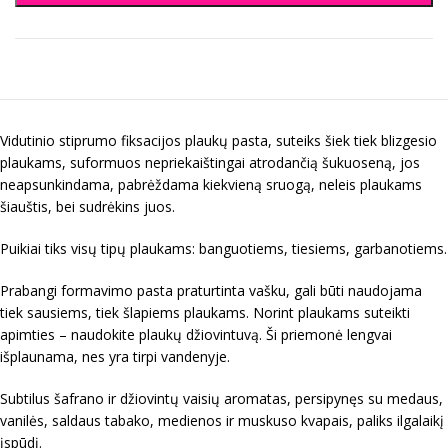
Vidutinio stiprumo fiksacijos plaukų pasta, suteiks šiek tiek blizgesio
plaukams, suformuos nepriekaištingai atrodančią šukuoseną, jos
neapsunkindama, pabrėždama kiekvieną sruogą, neleis plaukams
šiauštis, bei sudrėkins juos.
Puikiai tiks visų tipų plaukams: banguotiems, tiesiems, garbanotiems.
Prabangi formavimo pasta praturtinta vašku, gali būti naudojama
tiek sausiems, tiek šlapiems plaukams. Norint plaukams suteikti
apimties – naudokite plaukų džiovintuvą. Ši priemonė lengvai
išplaunama, nes yra tirpi vandenyje.
Subtilus šafrano ir džiovintų vaisių aromatas, persipynęs su medaus,
vanilės, saldaus tabako, medienos ir muskuso kvapais, paliks ilgalaikį
įspūdį.