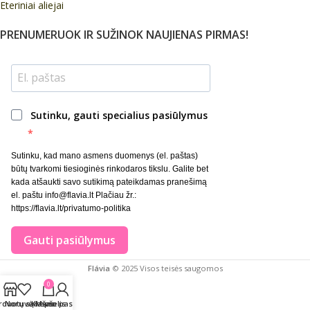
Eteriniai aliejai
PRENUMERUOK IR SUŽINOK NAUJIENAS PIRMAS!
Sutinku, gauti specialius pasiūlymus
Sutinku, kad mano asmens duomenys (el. paštas)
būtų tvarkomi tiesioginės rinkodaros tikslu. Galite bet
kada atšaukti savo sutikimą pateikdamas pranešimą
el. paštu info@flavia.lt Plačiau žr.:
https://flavia.lt/privatumo-politika
Gauti pasiūlymus
Flávia
© 2025 Visos teisės saugomos
0
rduotuvė
Norų sąrašas
Krepšelis
Mano paskyra