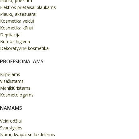
Plaukų priežiūra
Elektros prietaisai plaukams
Plaukų aksesuarai
Kosmetika veidui
Kosmetika kūnui
Depiliacija
Burnos higiena
Dekoratyvinė kosmetika
PROFESIONALAMS
Kirpėjams
Visažistams
Manikiūristams
Kosmetologams
NAMAMS
Veidrodžiai
Svarstyklės
Namų kvapai su lazdelėmis