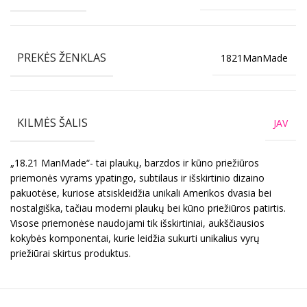
PREKĖS ŽENKLAS
1821ManMade
KILMĖS ŠALIS
JAV
„18.21 ManMade“- tai plaukų, barzdos ir kūno priežiūros
priemonės vyrams ypatingo, subtilaus ir išskirtinio dizaino
pakuotėse, kuriose atsiskleidžia unikali Amerikos dvasia bei
nostalgiška, tačiau moderni plaukų bei kūno priežiūros patirtis.
Visose priemonėse naudojami tik išskirtiniai, aukščiausios
kokybės komponentai, kurie leidžia sukurti unikalius vyrų
priežiūrai skirtus produktus.