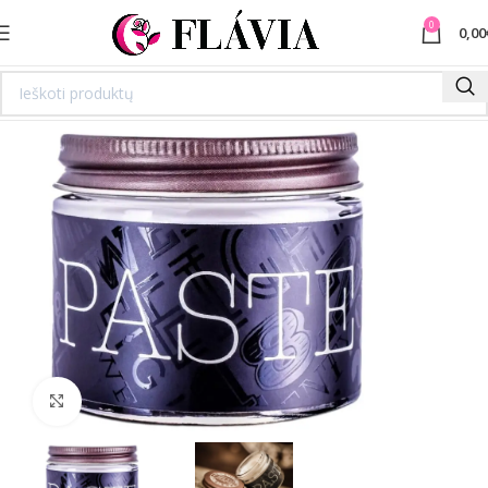
0
0,00
Spustelėkite norėdami padidinti