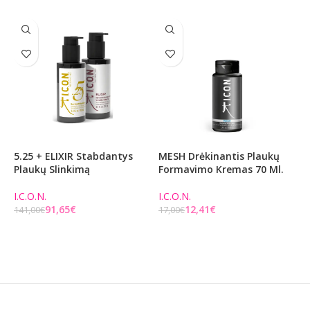
5.25 + ELIXIR Stabdantys
MESH Drėkinantis Plaukų
B
Plaukų Slinkimą
Formavimo Kremas 70 Ml.
M
S
I.C.O.N.
I.C.O.N.
91,65
€
12,41
€
1
141,00
€
17,00
€
2
Į KREPŠELĮ
Į KREPŠELĮ