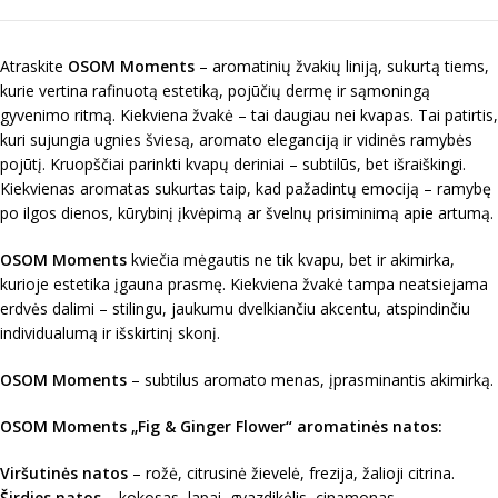
Atraskite
OSOM Moments
– aromatinių žvakių liniją, sukurtą tiems,
kurie vertina rafinuotą estetiką, pojūčių dermę ir sąmoningą
gyvenimo ritmą. Kiekviena žvakė – tai daugiau nei kvapas. Tai patirtis,
kuri sujungia ugnies šviesą, aromato eleganciją ir vidinės ramybės
pojūtį. Kruopščiai parinkti kvapų deriniai – subtilūs, bet išraiškingi.
Kiekvienas aromatas sukurtas taip, kad pažadintų emociją – ramybę
po ilgos dienos, kūrybinį įkvėpimą ar švelnų prisiminimą apie artumą.
OSOM Moments
kviečia mėgautis ne tik kvapu, bet ir akimirka,
kurioje estetika įgauna prasmę. Kiekviena žvakė tampa neatsiejama
erdvės dalimi – stilingu, jaukumu dvelkiančiu akcentu, atspindinčiu
individualumą ir išskirtinį skonį.
OSOM Moments
– subtilus aromato menas, įprasminantis akimirką.
OSOM Moments „
Fig & Ginger Flower
“ a
romatinės natos:
Viršutinės natos
– rožė, citrusinė žievelė, frezija, žalioji citrina.
Širdies natos
– kokosas, lapai, gvazdikėlis, cinamonas.