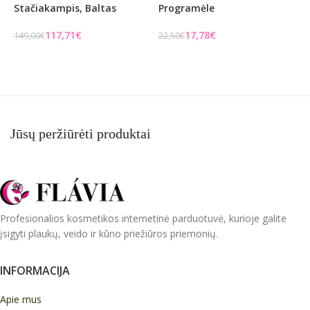
Stačiakampis, Baltas
Programėle
S
117,71
€
17,78
€
149,00
€
22,50
€
7
Į KREPŠELĮ
Į KREPŠELĮ
Jūsų peržiūrėti produktai
Profesionalios kosmetikos internetinė parduotuvė, kurioje galite
įsigyti plaukų, veido ir kūno priežiūros priemonių.
INFORMACIJA
Apie mus