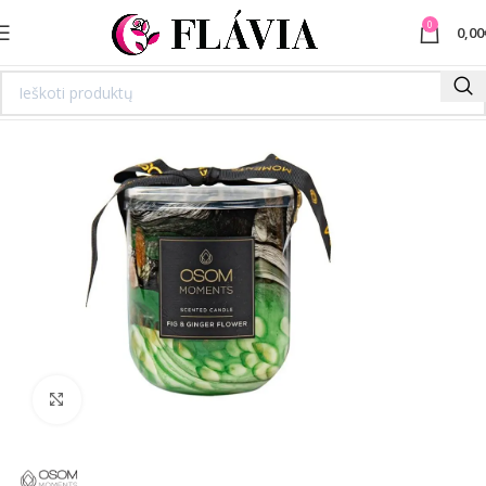
0
0,00
Spustelėkite norėdami padidinti