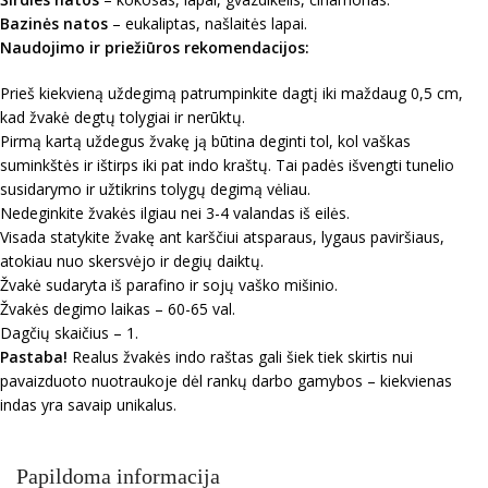
Bazinės natos
– eukaliptas, našlaitės lapai.
Naudojimo ir priežiūros rekomendacijos:
Prieš kiekvieną uždegimą patrumpinkite dagtį iki maždaug 0,5 cm,
kad žvakė degtų tolygiai ir nerūktų.
Pirmą kartą uždegus žvakę ją būtina deginti tol, kol vaškas
suminkštės ir ištirps iki pat indo kraštų. Tai padės išvengti tunelio
susidarymo ir užtikrins tolygų degimą vėliau.
Nedeginkite žvakės ilgiau nei 3-4 valandas iš eilės.
Visada statykite žvakę ant karščiui atsparaus, lygaus paviršiaus,
atokiau nuo skersvėjo ir degių daiktų.
Žvakė sudaryta iš parafino ir sojų vaško mišinio.
Žvakės degimo laikas – 60-65 val.
Dagčių skaičius – 1.
Pastaba!
Realus žvakės indo raštas gali šiek tiek skirtis nui
pavaizduoto nuotraukoje dėl rankų darbo gamybos – kiekvienas
indas yra savaip unikalus.
Papildoma informacija