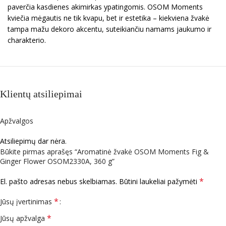
paverčia kasdienes akimirkas ypatingomis. OSOM Moments
kviečia mėgautis ne tik kvapu, bet ir estetika – kiekviena žvakė
tampa mažu dekoro akcentu, suteikiančiu namams jaukumo ir
charakterio.
Klientų atsiliepimai
Apžvalgos
Atsiliepimų dar nėra.
Būkite pirmas aprašęs “Aromatinė žvakė OSOM Moments Fig &
Ginger Flower OSOM2330A, 360 g”
*
El. pašto adresas nebus skelbiamas.
Būtini laukeliai pažymėti
*
Jūsų įvertinimas
*
Jūsų apžvalga