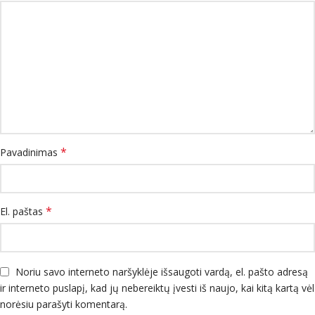
*
Pavadinimas
*
El. paštas
Noriu savo interneto naršyklėje išsaugoti vardą, el. pašto adresą
ir interneto puslapį, kad jų nebereiktų įvesti iš naujo, kai kitą kartą vėl
norėsiu parašyti komentarą.