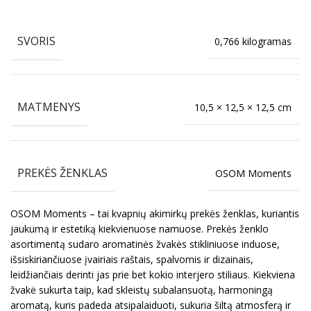
SVORIS
0,766 kilogramas
MATMENYS
10,5 × 12,5 × 12,5 cm
PREKĖS ŽENKLAS
OSOM Moments
OSOM Moments – tai kvapnių akimirkų prekės ženklas, kuriantis
jaukumą ir estetiką kiekvienuose namuose. Prekės ženklo
asortimentą sudaro aromatinės žvakės stikliniuose induose,
išsiskiriančiuose įvairiais raštais, spalvomis ir dizainais,
leidžiančiais derinti jas prie bet kokio interjero stiliaus. Kiekviena
žvakė sukurta taip, kad skleistų subalansuotą, harmoningą
aromatą, kuris padeda atsipalaiduoti, sukuria šiltą atmosferą ir