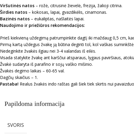
Viršutinės natos
– rožė, citrusinė žievelė, frezija, žalioji citrina.
Širdies natos
– kokosas, lapai, gvazdikėlis, cinamonas.
Bazinės natos
– eukaliptas, našlaitės lapai.
Naudojimo ir priežiūros rekomendacijos:
Prieš kiekvieną uždegimą patrumpinkite dagtį iki maždaug 0,5 cm, kad 
Pirmą kartą uždegus žvakę ją būtina deginti tol, kol vaškas suminkštės i
Nedeginkite žvakės ilgiau nei 3-4 valandas iš eilės.
Visada statykite žvakę ant karščiui atsparaus, lygaus paviršiaus, atoki
Žvakė sudaryta iš parafino ir sojų vaško mišinio.
Žvakės degimo laikas – 60-65 val.
Dagčių skaičius – 1.
Pastaba!
Realus žvakės indo raštas gali šiek tiek skirtis nui pavaiz
Papildoma informacija
SVORIS