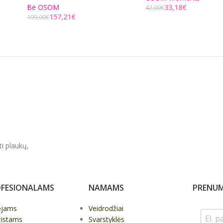
Be OSOM
33,18
€
42,00
€
157,21
€
199,00
€
Į KREPŠELĮ
Į KREPŠELĮ
ti plaukų,
FESIONALAMS
NAMAMS
PRENUM
ėjams
Veidrodžiai
žistams
Svarstyklės