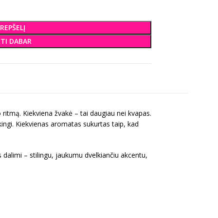
KREPŠELĮ
KTI DABAR
 ritmą. Kiekviena žvakė – tai daugiau nei kvapas.
iškingi. Kiekvienas aromatas sukurtas taip, kad
dalimi – stilingu, jaukumu dvelkiančiu akcentu,