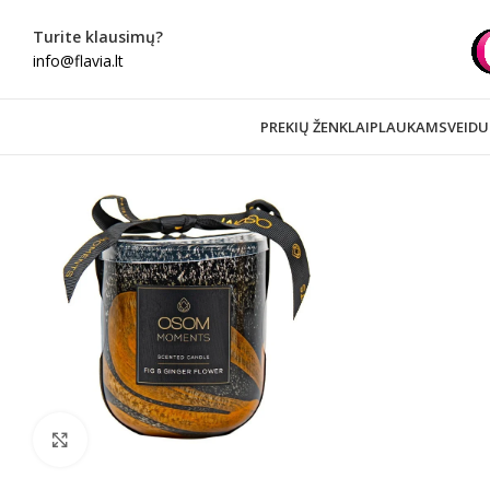
Turite klausimų?
info@flavia.lt
PREKIŲ ŽENKLAI
PLAUKAMS
VEIDU
Spustelėkite norėdami padidinti