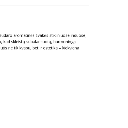
sudaro aromatinės žvakės stikliniuose induose,
 taip, kad skleistų subalansuotą, harmoningą
s ne tik kvapu, bet ir estetika – kiekviena