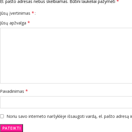
*
El. pašto adresas nebus skelbiamas.
Būtini laukeliai pažymėti
*
Jūsų įvertinimas
*
Jūsų apžvalga
*
Pavadinimas
Noriu savo interneto naršyklėje išsaugoti vardą, el. pašto adresą ir