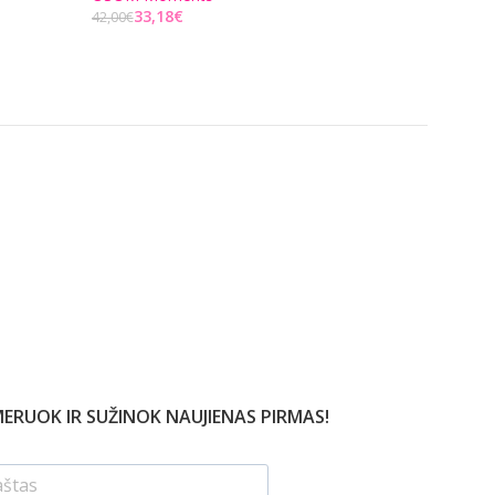
33,18
€
78,21
€
42,00
€
99,00
€
Į KREPŠELĮ
Į KREPŠELĮ
ERUOK IR SUŽINOK NAUJIENAS PIRMAS!