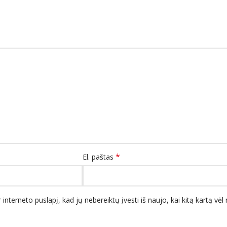
*
El. paštas
 interneto puslapį, kad jų nebereiktų įvesti iš naujo, kai kitą kartą vė