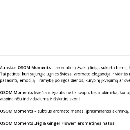
Atraskite
OSOM Moments
– aromatinių žvakių liniją, sukurtą tiems,
Tai patirtis, kuri sujungia ugnies šviesą, aromato eleganciją ir vidinės
pažadintų emociją – ramybę po ilgos dienos, kūrybinį įkvėpimą ar šv
OSOM Moments
kviečia mėgautis ne tik kvapu, bet ir akimirka, kur
atspindinčiu individualumą ir išskirtinį skonį.
OSOM Moments
– subtilus aromato menas, įprasminantis akimirką.
OSOM Moments „
Fig & Ginger Flower
“ a
romatinės natos: