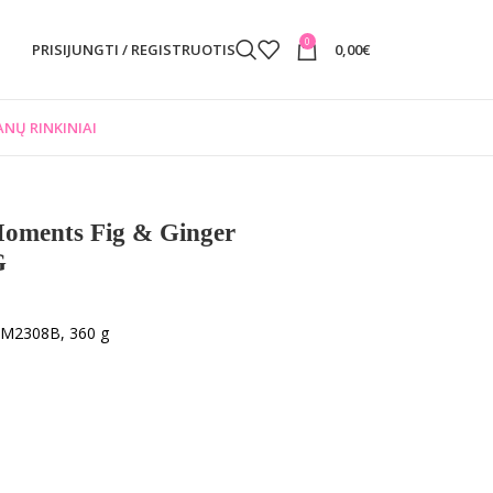
0
PRISIJUNGTI / REGISTRUOTIS
0,00
€
NŲ RINKINIAI
ments Fig & Ginger
G
OM2308B, 360 g