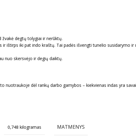
žvakė degtų tolygiai ir nerūktų.
r ištirps iki pat indo kraštų. Tai padės išvengti tunelio susidarymo ir 
au nuo skersvėjo ir degių daiktų.
duoto nuotraukoje dėl rankų darbo gamybos – kiekvienas indas yra savai
MATMENYS
0,748 kilogramas