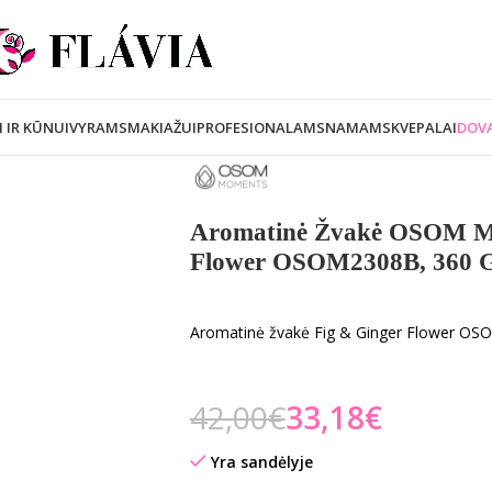
I IR KŪNUI
VYRAMS
MAKIAŽUI
PROFESIONALAMS
NAMAMS
KVEPALAI
DOVA
Aromatinė Žvakė OSOM Mo
Flower OSOM2308B, 360 
Aromatinė žvakė Fig & Ginger Flower OS
42,00
€
33,18
€
Yra sandėlyje