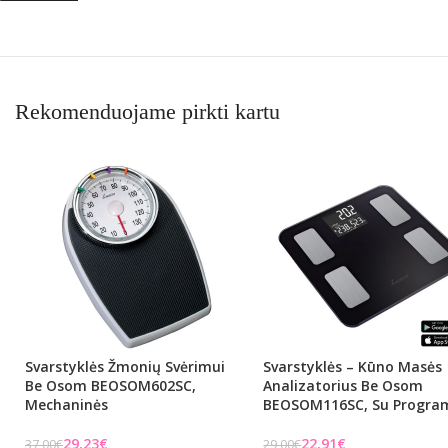
Rekomenduojame pirkti kartu
Svarstyklės Žmonių Svėrimui
Svarstyklės – Kūno Masės
Be Osom BEOSOM602SC,
Analizatorius Be Osom
Mechaninės
BEOSOM116SC, Su Progra
29,23
€
22,91
€
37,00
€
29,00
€