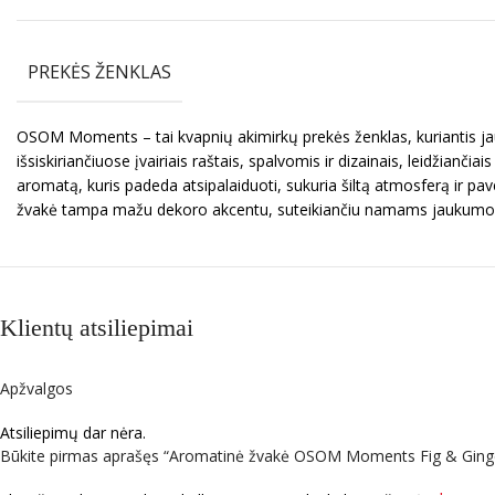
PREKĖS ŽENKLAS
OSOM Moments – tai kvapnių akimirkų prekės ženklas, kuriantis ja
išsiskiriančiuose įvairiais raštais, spalvomis ir dizainais, leidžianči
aromatą, kuris padeda atsipalaiduoti, sukuria šiltą atmosferą ir p
žvakė tampa mažu dekoro akcentu, suteikiančiu namams jaukumo i
Klientų atsiliepimai
Apžvalgos
Atsiliepimų dar nėra.
Būkite pirmas aprašęs “Aromatinė žvakė OSOM Moments Fig & Gin