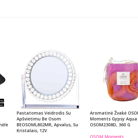
Pastatomas Veidrodis Su
Aromatinė Žvakė OS
Apšvietimu Be Osom
Moments Gypsy Aqua
mėle
BEOSOML802MR, Apvalus, Su
OSOM2308D, 360 G
Kristalais, 12V
OSOM Moments