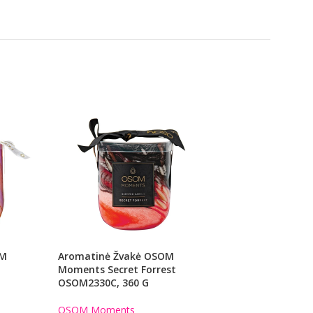
OM
Aromatinė Žvakė OSOM
Aromatinė Žvakė
Moments Secret Forrest
Moments Gypsy 
OSOM2330C, 360 G
OSOM2309D, 1200
OSOM Moments
OSOM Moments