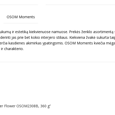
OSOM Moments
ukumą ir estetiką kiekvienuose namuose. Prekės ženklo asortimentą 
ais derinti jas prie bet kokio interjero stiliaus. Kiekviena žvakė sukurta
averčia kasdienes akimirkas ypatingomis. OSOM Moments kviečia mėgauti
r charakterio.
ger Flower OSOM2308B, 360 g”