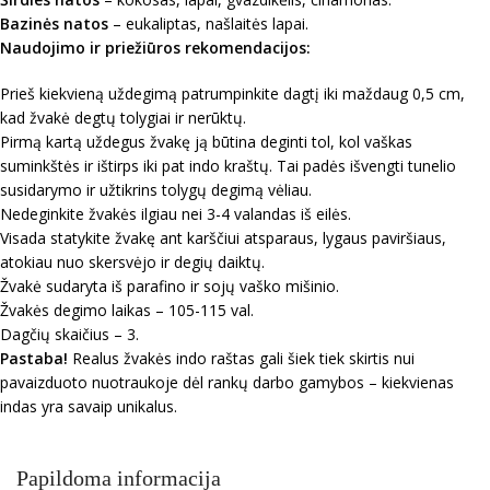
Bazinės natos
– eukaliptas, našlaitės lapai.
Naudojimo ir priežiūros rekomendacijos:
Prieš kiekvieną uždegimą patrumpinkite dagtį iki maždaug 0,5 cm,
kad žvakė degtų tolygiai ir nerūktų.
Pirmą kartą uždegus žvakę ją būtina deginti tol, kol vaškas
suminkštės ir ištirps iki pat indo kraštų. Tai padės išvengti tunelio
susidarymo ir užtikrins tolygų degimą vėliau.
Nedeginkite žvakės ilgiau nei 3-4 valandas iš eilės.
Visada statykite žvakę ant karščiui atsparaus, lygaus paviršiaus,
atokiau nuo skersvėjo ir degių daiktų.
Žvakė sudaryta iš parafino ir sojų vaško mišinio.
Žvakės degimo laikas – 105-115 val.
Dagčių skaičius – 3.
Pastaba!
Realus žvakės indo raštas gali šiek tiek skirtis nui
pavaizduoto nuotraukoje dėl rankų darbo gamybos – kiekvienas
indas yra savaip unikalus.
Papildoma informacija