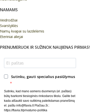
NAMAMS
Veidrodžiai
Svarstyklės
Namų kvapai su lazdelėmis
Eteriniai aliejai
PRENUMERUOK IR SUŽINOK NAUJIENAS PIRMAS!
Sutinku, gauti specialius pasiūlymus
Sutinku, kad mano asmens duomenys (el. paštas)
būtų tvarkomi tiesioginės rinkodaros tikslu. Galite bet
kada atšaukti savo sutikimą pateikdamas pranešimą
el. paštu info@flavia.lt Plačiau žr.:
https://flavia.lt/privatumo-politika