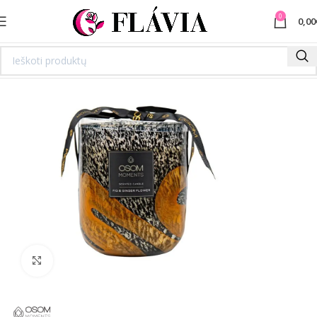
0
0,00
Spustelėkite norėdami padidinti