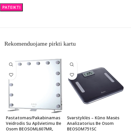
Rekomenduojame pirkti kartu
Pastatomas/pakabinamas
Svarstyklės – Kūno Masės
S
Veidrodis Su Apšvietimu Be
Analizatorius Be Osom
S
Osom BEOSOML607MR,
BEOSOM751SC
B