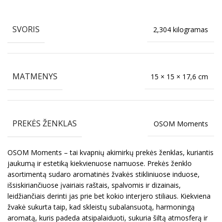
SVORIS
2,304 kilogramas
MATMENYS
15 × 15 × 17,6 cm
PREKĖS ŽENKLAS
OSOM Moments
OSOM Moments – tai kvapnių akimirkų prekės ženklas, kuriantis
jaukumą ir estetiką kiekvienuose namuose. Prekės ženklo
asortimentą sudaro aromatinės žvakės stikliniuose induose,
išsiskiriančiuose įvairiais raštais, spalvomis ir dizainais,
leidžiančiais derinti jas prie bet kokio interjero stiliaus. Kiekviena
žvakė sukurta taip, kad skleistų subalansuotą, harmoningą
aromatą, kuris padeda atsipalaiduoti, sukuria šiltą atmosferą ir