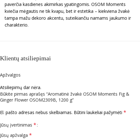
paverčia kasdienes akimirkas ypatingomis. OSOM Moments
kviečia mėgautis ne tik kvapu, bet ir estetika – kiekviena žvakė
tampa mažu dekoro akcentu, suteikiančiu namams jaukumo ir
charakterio.
Klientų atsiliepimai
Apžvalgos
Atsiliepimų dar nėra.
Būkite pirmas aprašęs “Aromatinė žvakė OSOM Moments Fig &
Ginger Flower OSOM2309B, 1200 g”
*
El. pašto adresas nebus skelbiamas.
Būtini laukeliai pažymėti
*
Jūsų įvertinimas
*
Jūsų apžvalga