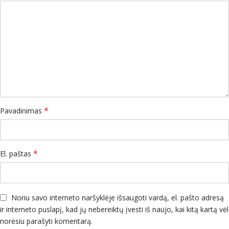
*
Pavadinimas
*
El. paštas
Noriu savo interneto naršyklėje išsaugoti vardą, el. pašto adresą
ir interneto puslapį, kad jų nebereiktų įvesti iš naujo, kai kitą kartą vėl
norėsiu parašyti komentarą.