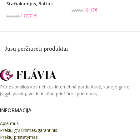
Stačiakampis, Baltas
18,17
€
23,00
€
1
117,71
€
149,00
€
Į KREPŠELĮ
Į KREPŠELĮ
Jūsų peržiūrėti produktai
Profesionalios kosmetikos internetinė parduotuvė, kurioje galite
įsigyti plaukų, veido ir kūno priežiūros priemonių.
INFORMACIJA
Apie mus
Prekių grąžinimas/garantinis
Prekių pristatymas