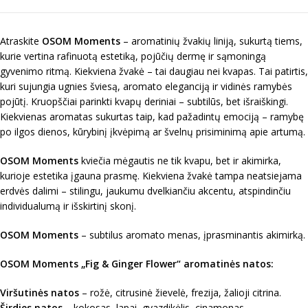
Atraskite
OSOM Moments
– aromatinių žvakių liniją, sukurtą tiems,
kurie vertina rafinuotą estetiką, pojūčių dermę ir sąmoningą
gyvenimo ritmą. Kiekviena žvakė – tai daugiau nei kvapas. Tai patirtis,
kuri sujungia ugnies šviesą, aromato eleganciją ir vidinės ramybės
pojūtį. Kruopščiai parinkti kvapų deriniai – subtilūs, bet išraiškingi.
Kiekvienas aromatas sukurtas taip, kad pažadintų emociją – ramybę
po ilgos dienos, kūrybinį įkvėpimą ar švelnų prisiminimą apie artumą.
OSOM Moments
kviečia mėgautis ne tik kvapu, bet ir akimirka,
kurioje estetika įgauna prasmę. Kiekviena žvakė tampa neatsiejama
erdvės dalimi – stilingu, jaukumu dvelkiančiu akcentu, atspindinčiu
individualumą ir išskirtinį skonį.
OSOM Moments
– subtilus aromato menas, įprasminantis akimirką.
OSOM Moments „
Fig & Ginger Flower
“ a
romatinės natos:
Viršutinės natos
– rožė, citrusinė žievelė, frezija, žalioji citrina.
Širdies natos
– kokosas, lapai, gvazdikėlis, cinamonas.