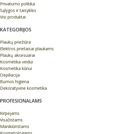
Privatumo politika
Sąlygos ir taisyklės
Visi produktai
KATEGORIJOS
Plaukų priežiūra
Elektros prietaisai plaukams
Plaukų aksesuarai
Kosmetika veidui
Kosmetika kūnui
Depiliacija
Burnos higiena
Dekoratyvinė kosmetika
PROFESIONALAMS
Kirpėjams
Visažistams
Manikiūristams
Kosmetologams