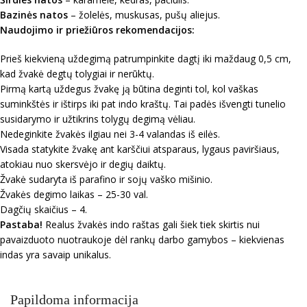
Bazinės natos
– žolelės, muskusas, pušų aliejus.
Naudojimo ir priežiūros rekomendacijos:
Prieš kiekvieną uždegimą patrumpinkite dagtį iki maždaug 0,5 cm,
kad žvakė degtų tolygiai ir nerūktų.
Pirmą kartą uždegus žvakę ją būtina deginti tol, kol vaškas
suminkštės ir ištirps iki pat indo kraštų. Tai padės išvengti tunelio
susidarymo ir užtikrins tolygų degimą vėliau.
Nedeginkite žvakės ilgiau nei 3-4 valandas iš eilės.
Visada statykite žvakę ant karščiui atsparaus, lygaus paviršiaus,
atokiau nuo skersvėjo ir degių daiktų.
Žvakė sudaryta iš parafino ir sojų vaško mišinio.
Žvakės degimo laikas – 25-30 val.
Dagčių skaičius – 4.
Pastaba!
Realus žvakės indo raštas gali šiek tiek skirtis nui
pavaizduoto nuotraukoje dėl rankų darbo gamybos – kiekvienas
indas yra savaip unikalus.
Papildoma informacija