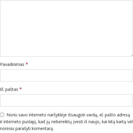
*
Pavadinimas
*
El. paštas
Noriu savo interneto naršyklėje išsaugoti vardą, el. pašto adresą
ir interneto puslapį, kad jų nebereiktų įvesti iš naujo, kai kitą kartą vėl
norėsiu parašyti komentarą.