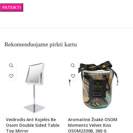
Rekomenduojame pirkti kartu
Veidrodis Ant Kojelės Be
Aromatinė Žvakė OSOM
A
Osom Double Sided Table
Moments Velvet Kiss
M
Top Mirror
OSOM2330B, 360 G
O