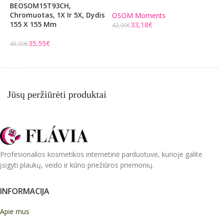
BEOSOM15T93CH,
Chromuotas, 1X Ir 5X, Dydis
OSOM Moments
O
155 X 155 Mm
33,18
€
42,00
€
4
Į KREPŠELĮ
35,55
€
45,00
€
Į KREPŠELĮ
Jūsų peržiūrėti produktai
Profesionalios kosmetikos internetinė parduotuvė, kurioje galite
įsigyti plaukų, veido ir kūno priežiūros priemonių.
INFORMACIJA
Apie mus