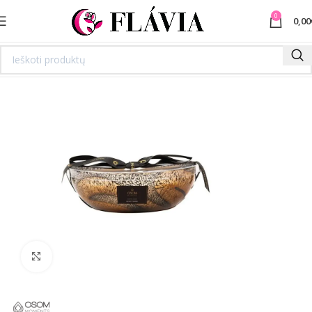
0
0,00
Spustelėkite norėdami padidinti