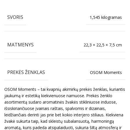
SVORIS
1,545 kilogramas
MATMENYS
22,3 × 22,5 × 7,5 cm
PREKĖS ŽENKLAS
OSOM Moments
OSOM Moments – tai kvapnių akimirkų prekės ženklas, kuriantis
jaukumą ir estetiką kiekvienuose namuose. Prekės ženklo
asortimentą sudaro aromatinės žvakės stikliniuose induose,
išsiskiriančiuose įvairiais raštais, spalvomis ir dizainais,
leidžiančiais derinti jas prie bet kokio interjero stiliaus. Kiekviena
žvakė sukurta taip, kad skleistų subalansuotą, harmoningą
aromatą, kuris padeda atsipalaiduoti, sukuria šiltą atmosferą ir