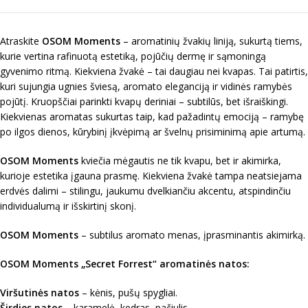
Atraskite
OSOM Moments
– aromatinių žvakių liniją, sukurtą tiems,
kurie vertina rafinuotą estetiką, pojūčių dermę ir sąmoningą
gyvenimo ritmą. Kiekviena žvakė – tai daugiau nei kvapas. Tai patirtis,
kuri sujungia ugnies šviesą, aromato eleganciją ir vidinės ramybės
pojūtį. Kruopščiai parinkti kvapų deriniai – subtilūs, bet išraiškingi.
Kiekvienas aromatas sukurtas taip, kad pažadintų emociją – ramybę
po ilgos dienos, kūrybinį įkvėpimą ar švelnų prisiminimą apie artumą.
OSOM Moments
kviečia mėgautis ne tik kvapu, bet ir akimirka,
kurioje estetika įgauna prasmę. Kiekviena žvakė tampa neatsiejama
erdvės dalimi – stilingu, jaukumu dvelkiančiu akcentu, atspindinčiu
individualumą ir išskirtinį skonį.
OSOM Moments
– subtilus aromato menas, įprasminantis akimirką.
OSOM Moments „Secret Forrest“ aromatinės natos:
Viršutinės natos
– kėnis, pušų spygliai.
Širdies natos
– karamelė, kedras, pačiulis.