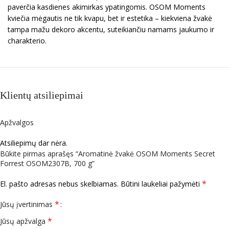
paverčia kasdienes akimirkas ypatingomis. OSOM Moments
kviečia mėgautis ne tik kvapu, bet ir estetika – kiekviena žvakė
tampa mažu dekoro akcentu, suteikiančiu namams jaukumo ir
charakterio.
Klientų atsiliepimai
Apžvalgos
Atsiliepimų dar nėra.
Būkite pirmas aprašęs “Aromatinė žvakė OSOM Moments Secret
Forrest OSOM2307B, 700 g”
*
El. pašto adresas nebus skelbiamas.
Būtini laukeliai pažymėti
*
Jūsų įvertinimas
*
Jūsų apžvalga