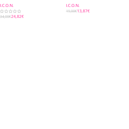
I.C.O.N.
I.C.O.N.
13,87
€
19,00
€
24,82
€
34,00
€
Į KREPŠELĮ
Į KREPŠELĮ