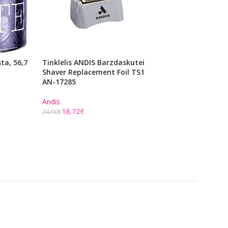
ta, 56,7
Tinklelis ANDIS Barzdaskutei
Daugiafunkcė Pr
Shaver Replacement Foil TS1
Vyrams 18.21 Man
AN-17285
Carry On Travel 
Tobacco CON3ST, 
Andis
18,72
€
1821ManMade
24,00
€
17,38
€
22,00
€
Į KREPŠELĮ
Į KREPŠELĮ