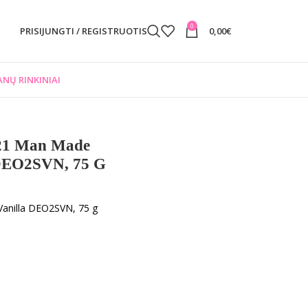
0
PRISIJUNGTI / REGISTRUOTIS
0,00
€
NŲ RINKINIAI
.21 Man Made
 DEO2SVN, 75 G
Vanilla DEO2SVN, 75 g