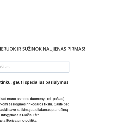
ERUOK IR SUŽINOK NAUJIENAS PIRMAS!
tinku, gauti specialius pasiūlymus
, kad mano asmens duomenys (el. paštas)
rkomi tiesioginės rinkodaros tikslu. Galite bet
šaukti savo sutikimą pateikdamas pranešimą
 info@flavia.lt Plačiau žr.:
lavia.lt/privatumo-politika