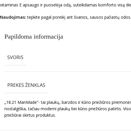
vitaminas E apsaugo ir puoselėja odą, suteikdamas komforto visą di
Naudojimas:
tepkite pagal poreikį ant švarios, sausos pažastų odos
Papildoma informacija
SVORIS
PREKĖS ŽENKLAS
„18.21 ManMade“- tai plaukų, barzdos ir kūno priežiūros priemonės v
nostalgiška, tačiau moderni plaukų bei kūno priežiūros patirtis. Vis
priežiūrai skirtus produktus.