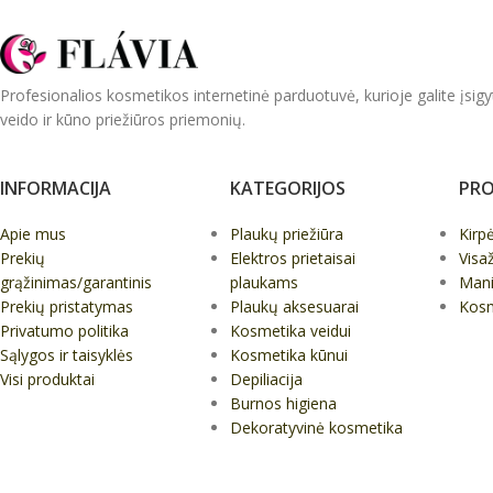
Profesionalios kosmetikos internetinė parduotuvė, kurioje galite įsigy
veido ir kūno priežiūros priemonių.
INFORMACIJA
KATEGORIJOS
PRO
Apie mus
Plaukų priežiūra
Kirp
Prekių
Elektros prietaisai
Visa
grąžinimas/garantinis
plaukams
Mani
Prekių pristatymas
Plaukų aksesuarai
Kos
Privatumo politika
Kosmetika veidui
Sąlygos ir taisyklės
Kosmetika kūnui
Visi produktai
Depiliacija
Burnos higiena
Dekoratyvinė kosmetika