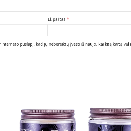
*
El. paštas
 interneto puslapį, kad jų nebereiktų įvesti iš naujo, kai kitą kartą vė