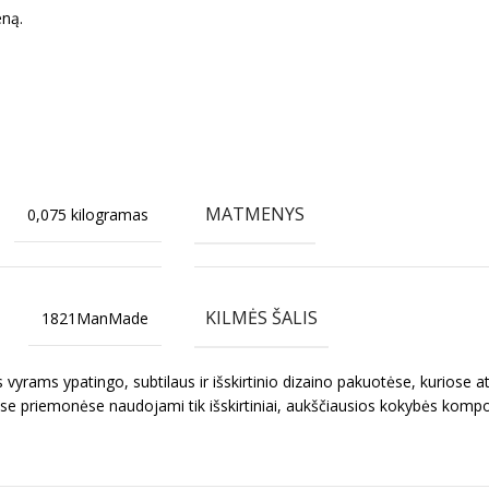
eną.
.
MATMENYS
0,075 kilogramas
KILMĖS ŠALIS
1821ManMade
yrams ypatingo, subtilaus ir išskirtinio dizaino pakuotėse, kuriose ats
ose priemonėse naudojami tik išskirtiniai, aukščiausios kokybės kompone