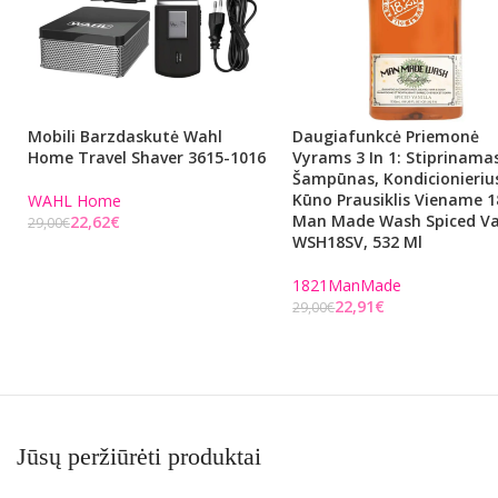
Mobili Barzdaskutė Wahl
Daugiafunkcė Priemonė
Home Travel Shaver 3615-1016
Vyrams 3 In 1: Stiprinama
Šampūnas, Kondicionierius
Kūno Prausiklis Viename 1
WAHL Home
Man Made Wash Spiced Va
22,62
€
29,00
€
WSH18SV, 532 Ml
Į KREPŠELĮ
1821ManMade
22,91
€
29,00
€
Į KREPŠELĮ
Jūsų peržiūrėti produktai