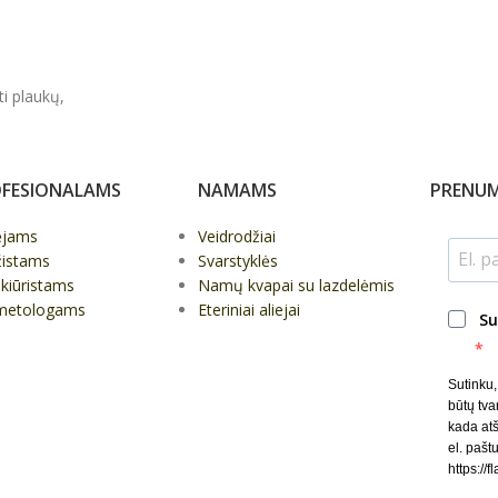
ti plaukų,
FESIONALAMS
NAMAMS
PRENUM
ėjams
Veidrodžiai
žistams
Svarstyklės
kiūristams
Namų kvapai su lazdelėmis
metologams
Eteriniai aliejai
Su
Sutinku
būtų tva
kada at
el. paštu
https://f