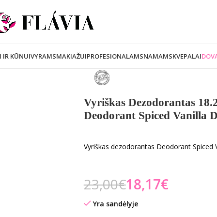
I IR KŪNUI
VYRAMS
MAKIAŽUI
PROFESIONALAMS
NAMAMS
KVEPALAI
DOVA
Vyriškas Dezodorantas 18
Deodorant Spiced Vanilla
Vyriškas dezodorantas Deodorant Spiced 
23,00
€
18,17
€
Yra sandėlyje