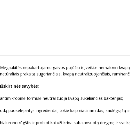
Mėgaukitės nepakartojamu gaivos pojūčiu ir įveikite nemalonų kvapą
natūraliais prakaitą sugeriančiais, kvapą neutralizuojančiais, raminanči
Išskirtinės savybės:
antimikrobinė formulė neutralizuoja kvapą sukeliančias bakterijas;
odą puoselėjantys ingredientai, tokie kaip niacinamidas, saulėgrąžų sėk
hialurono rūgštis ir probiotikai užtikrina subalansuotą drėgmę ir sveik