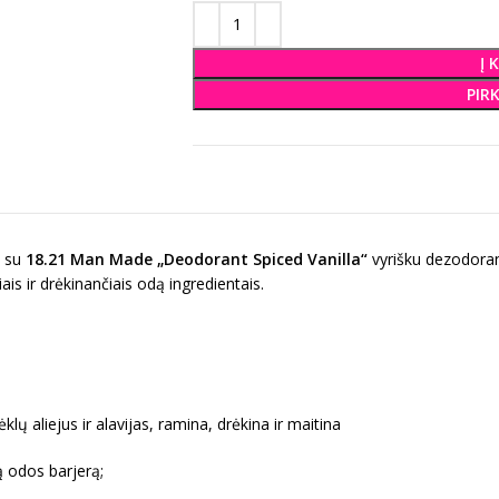
Į 
PIR
 su
18.21 Man Made „
Deodorant Spiced Vanilla
“
vyrišku dezodoran
ais ir drėkinančiais odą ingredientais.
lų aliejus ir alavijas, ramina, drėkina ir maitina
ą odos barjerą;