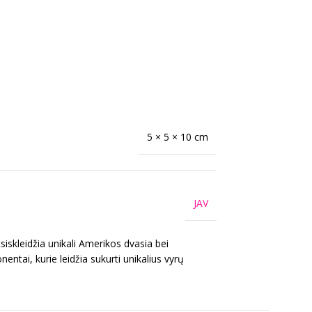
5 × 5 × 10 cm
JAV
iskleidžia unikali Amerikos dvasia bei
ntai, kurie leidžia sukurti unikalius vyrų