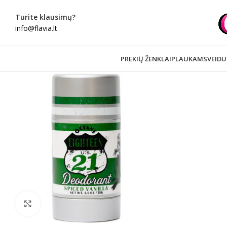
Turite klausimų?
info@flavia.lt
PREKIŲ ŽENKLAI
PLAUKAMS
VEIDU
Spustelėkite norėdami padidinti