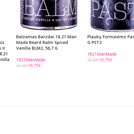
Balzamas Barzdai 18.21 Man
Plaukų Formavimo Pas
sis
Made Beard Balm Spiced
G PST2
 Ir
Vanilla BLM2, 56,7 G
8.21
1821ManMade
nilla
1821ManMade
19,75
€
25,00
€
19,75
€
25,00
€
Į KREPŠELĮ
Į KREPŠELĮ