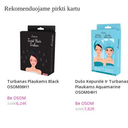
Rekomenduojame pirkti kartu
Turbanas Plaukams Black
Dušo Kepurėlė Ir Turbana
OSOM06H1
Plaukams Aquamarine
OSOM04H1
Be OSOM
6,24
€
Be OSOM
7,90
€
7,82
€
9,90
€
Į KREPŠELĮ
Į KREPŠELĮ