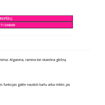
KREPŠELĮ
KTI DABAR
imui. Atgaivina, ramina bei skaistina gležną
 funkcijas galite naudoti kartu arba rinktis jas