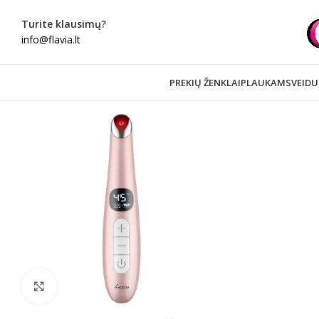
Turite klausimų?
info@flavia.lt
PREKIŲ ŽENKLAI
PLAUKAMS
VEIDU
Spustelėkite norėdami padidinti