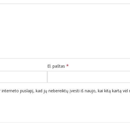
*
El. paštas
 interneto puslapį, kad jų nebereiktų įvesti iš naujo, kai kitą kartą vė