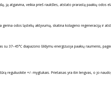
ą, ją atgaivina, veikia prieš raukšles, atstato prarastą paakių odos e
 gerina odos ląstelių aktyvumą, skatina kolageno regeneraciją ir atst
tas su 37–45°C diapazono šildymu energizuoja paakių raumenis, page
ratūrą reguliuokite +/- mygtukais. Prietaisas yra itin lengvas, o jo n