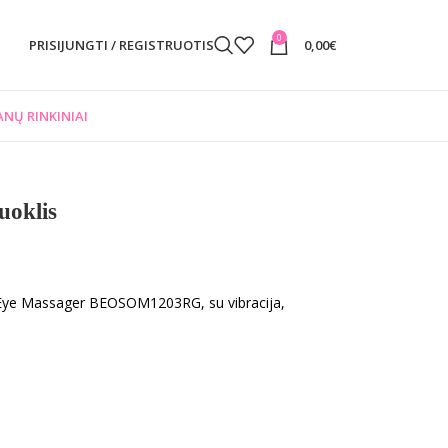
0
PRISIJUNGTI / REGISTRUOTIS
0,00
€
NŲ RINKINIAI
uoklis
Eye Massager BEOSOM1203RG, su vibracija,