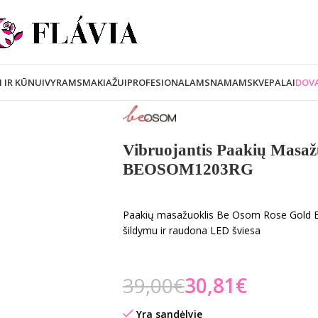
I IR KŪNUI
VYRAMS
MAKIAŽUI
PROFESIONALAMS
NAMAMS
KVEPALAI
DOVA
Vibruojantis Paakių Masaž
BEOSOM1203RG
Paakių masažuoklis Be Osom Rose Gold 
šildymu ir raudona LED šviesa
39,00
€
30,81
€
Yra sandėlyje