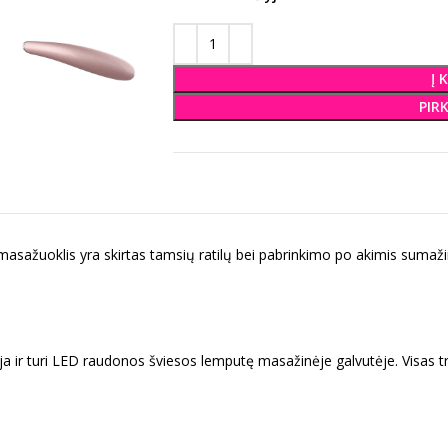
Į 
PIR
asažuoklis yra skirtas tamsių ratilų bei pabrinkimo po akimis sumažin
a ir turi LED raudonos šviesos lemputę masažinėje galvutėje. Visas tris