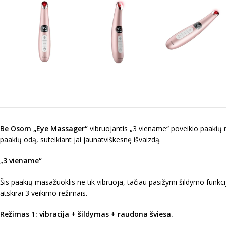
Be Osom „Eye Massager“
vibruojantis „3 viename“ poveikio paakių m
paakių odą, suteikiant jai jaunatviškesnę išvaizdą.
„
3 viename“
Šis paakių masažuoklis ne tik vibruoja, tačiau pasižymi šildymo funkcij
atskirai 3 veikimo režimais.
Režimas 1: vibracija + šildymas + raudona šviesa.