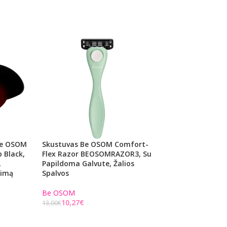
Be OSOM
Skustuvas Be OSOM Comfort-
Turbanas Plauka
 Black,
Flex Razor BEOSOMRAZOR3, Su
Twist Hair Turban
,
Papildoma Galvute, Žalios
OSOM05H1, Melsvo
gimą
Spalvos
Be OSOM
Be OSOM
6,24
€
7,90
€
10,27
€
13,00
€
Į KREPŠELĮ
Į KREPŠELĮ