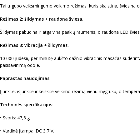
Tai trigubo veiksmingumo veikimo režimas, kuris skaistina, šviesina od
Režimas 2: šildymas + raudona šviesa.
Šildymas pabudina ir atgaivina paakių raumenis, o raudona LED šviesa
Režimas 3: vibracija + šildymas.
10 000 judesių per minutę aukšto dažnio vibracinis masažas suderin
pasisavinimą odoje.
Paprastas naudojimas
Įjunkite, išjunkite ir keiskite veikimo režimą vienu mygtuku, o tempe
Techninės specifikacijos:
• Svoris: 47,5 g.
• Vardinė įtampa: DC 3,7 V.