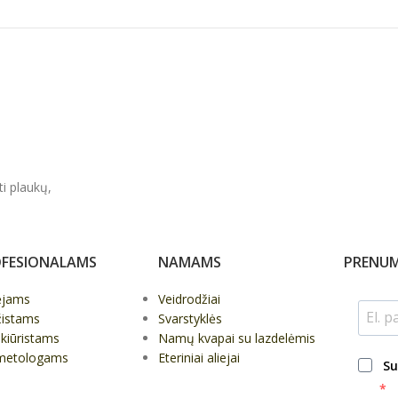
ti plaukų,
FESIONALAMS
NAMAMS
PRENUM
ėjams
Veidrodžiai
žistams
Svarstyklės
kiūristams
Namų kvapai su lazdelėmis
metologams
Eteriniai aliejai
Su