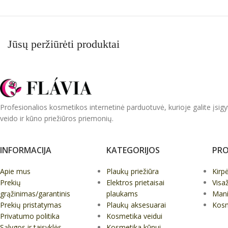
Jūsų peržiūrėti produktai
Profesionalios kosmetikos internetinė parduotuvė, kurioje galite įsigy
veido ir kūno priežiūros priemonių.
INFORMACIJA
KATEGORIJOS
PRO
Apie mus
Plaukų priežiūra
Kirp
Prekių
Elektros prietaisai
Visa
grąžinimas/garantinis
plaukams
Mani
Prekių pristatymas
Plaukų aksesuarai
Kos
Privatumo politika
Kosmetika veidui
Sąlygos ir taisyklės
Kosmetika kūnui