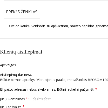
PREKĖS ŽENKLAS
LED veido kaukė, veidrodis su apšvietimu, maisto papildas geriam
Klientų atsiliepimai
Apžvalgos
Atsiliepimų dar nėra.
Būkite pirmas aprašęs “Vibruojantis paakių masažuoklis BEOSOM12
*
El. pašto adresas nebus skelbiamas.
Būtini laukeliai pažymėti
*
Jūsų įvertinimas
*
Jūsų apžvalga