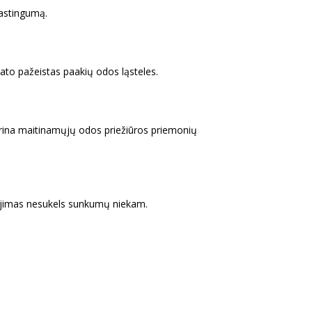
lastingumą.
ato pažeistas paakių odos ląsteles.
rina maitinamųjų odos priežiūros priemonių
audojimas nesukels sunkumų niekam.