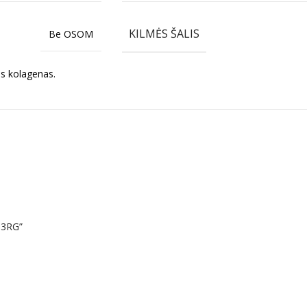
KILMĖS ŠALIS
Be OSOM
as kolagenas.
03RG”