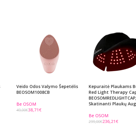
s
Veido Odos Valymo Šepetėlis
Kepuraitė Plaukams 
BEOSOM1008CB
Red Light Therapy Cap
BEOSOMREDLIGHTCAP
Skatinanti Plaukų Au
Be OSOM
38,71
€
49,00
€
Be OSOM
Į KREPŠELĮ
236,21
€
299,00
€
Į KREPŠELĮ