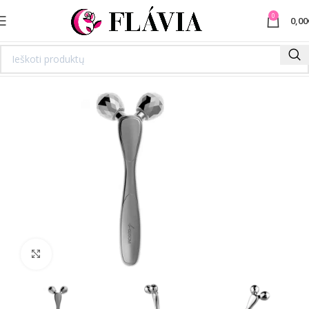
0
0,00
Spustelėkite norėdami padidinti