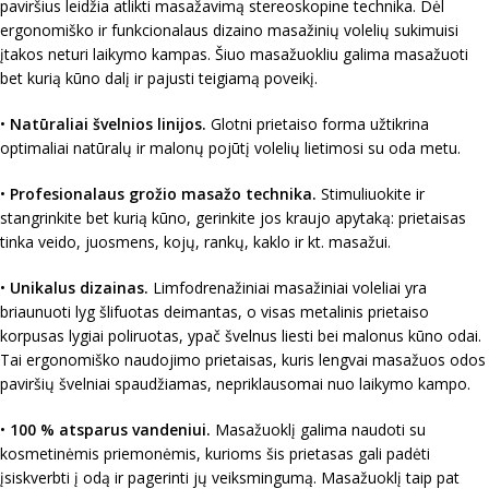
paviršius leidžia atlikti masažavimą stereoskopine technika. Dėl
ergonomiško ir funkcionalaus dizaino masažinių volelių sukimuisi
įtakos neturi laikymo kampas. Šiuo masažuokliu galima masažuoti
bet kurią kūno dalį ir pajusti teigiamą poveikį.
•
Natūraliai švelnios linijos.
Glotni prietaiso forma užtikrina
optimaliai natūralų ir malonų pojūtį volelių lietimosi su oda metu.
•
Profesionalaus grožio masažo technika.
Stimuliuokite ir
stangrinkite bet kurią kūno, gerinkite jos kraujo apytaką: prietaisas
tinka veido, juosmens, kojų, rankų, kaklo ir kt. masažui.
•
Unikalus dizainas.
Limfodrenažiniai masažiniai voleliai yra
briaunuoti lyg šlifuotas deimantas, o visas metalinis prietaiso
korpusas lygiai poliruotas, ypač švelnus liesti bei malonus kūno odai.
Tai ergonomiško naudojimo prietaisas, kuris lengvai masažuos odos
paviršių švelniai spaudžiamas, nepriklausomai nuo laikymo kampo.
•
100 % atsparus vandeniui.
Masažuoklį galima naudoti su
kosmetinėmis priemonėmis, kurioms šis prietasas gali padėti
įsiskverbti į odą ir pagerinti jų veiksmingumą. Masažuoklį taip pat