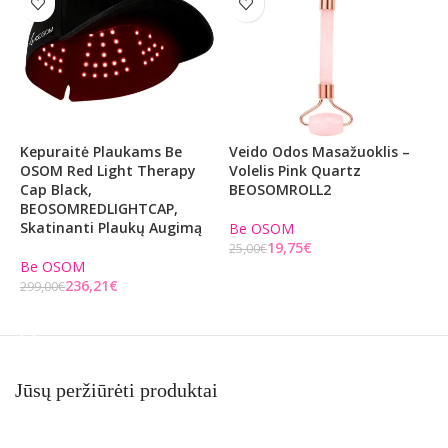
Kepuraitė Plaukams Be
Veido Odos Masažuoklis –
S
OSOM Red Light Therapy
Volelis Pink Quartz
C
Cap Black,
BEOSOMROLL2
B
BEOSOMREDLIGHTCAP,
P
Skatinanti Plaukų Augimą
S
Be OSOM
19,75
€
25,00
€
Be OSOM
B
Į KREPŠELĮ
236,21
€
299,00
€
1
Į KREPŠELĮ
Jūsų peržiūrėti produktai