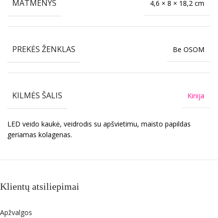
MATMENYS
4,6 × 8 × 18,2 cm
PREKĖS ŽENKLAS
Be OSOM
KILMĖS ŠALIS
Kinija
LED veido kaukė, veidrodis su apšvietimu, maisto papildas
geriamas kolagenas.
Klientų atsiliepimai
Apžvalgos