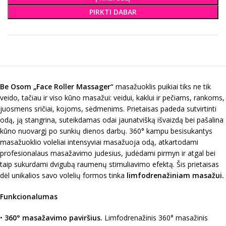
PIRKTI DABAR
Be Osom „Face Roller Massager“
masažuoklis puikiai tiks ne tik
veido, tačiau ir viso kūno masažui: veidui, kaklui ir pečiams, rankoms,
juosmens sričiai, kojoms, sėdmenims. Prietaisas padeda sutvirtinti
odą, ją stangrina, suteikdamas odai jaunatvišką išvaizdą bei pašalina
kūno nuovargį po sunkių dienos darbų. 360° kampu besisukantys
masažuoklio voleliai intensyviai masažuoja odą, atkartodami
profesionalaus masažavimo judesius, judėdami pirmyn ir atgal bei
taip sukurdami dvigubą raumenų stimuliavimo efektą. Šis prietaisas
dėl unikalios savo volelių formos tinka
limfodrenažiniam masažui.
Funkcionalumas
•
360° masažavimo paviršius.
Limfodrenažinis 360° masažinis