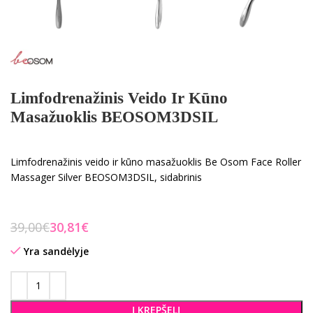
Limfodrenažinis Veido Ir Kūno
Masažuoklis BEOSOM3DSIL
Limfodrenažinis veido ir kūno masažuoklis Be Osom Face Roller
Massager Silver BEOSOM3DSIL, sidabrinis
39,00
€
30,81
€
Yra sandėlyje
Į KREPŠELĮ