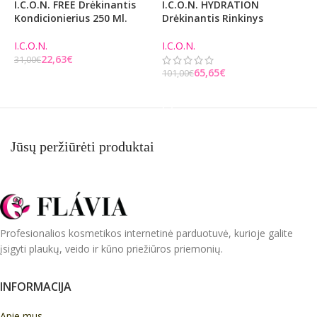
I.C.O.N. FREE Drėkinantis
I.C.O.N. HYDRATION
I
Kondicionierius 250 Ml.
Drėkinantis Rinkinys
D
1
I.C.O.N.
I.C.O.N.
22,63
€
I
31,00
€
65,65
€
101,00
€
8
Į KREPŠELĮ
Į KREPŠELĮ
Jūsų peržiūrėti produktai
Profesionalios kosmetikos internetinė parduotuvė, kurioje galite
įsigyti plaukų, veido ir kūno priežiūros priemonių.
INFORMACIJA
Apie mus