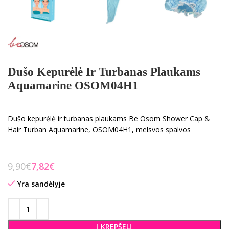
Dušo Kepurėlė Ir Turbanas Plaukams
Aquamarine OSOM04H1
Dušo kepurėlė ir turbanas plaukams Be Osom Shower Cap &
Hair Turban Aquamarine, OSOM04H1, melsvos spalvos
9,90
€
7,82
€
Yra sandėlyje
Į KREPŠELĮ