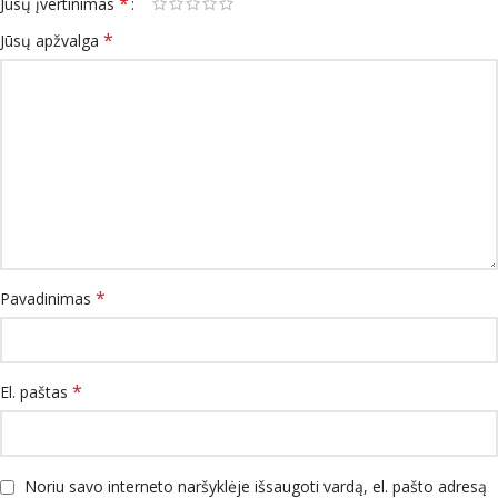
*
Jūsų įvertinimas
*
Jūsų apžvalga
*
Pavadinimas
*
El. paštas
Noriu savo interneto naršyklėje išsaugoti vardą, el. pašto adresą