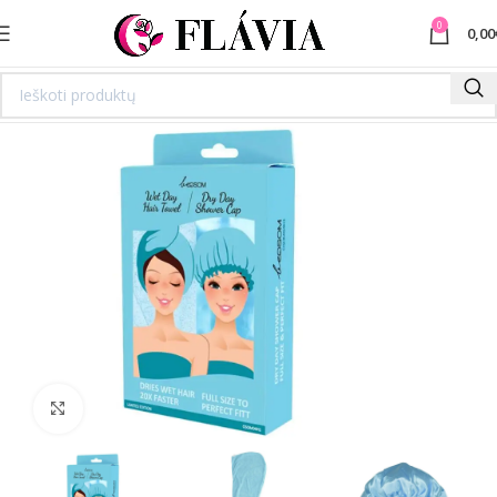
0
0,00
Spustelėkite norėdami padidinti