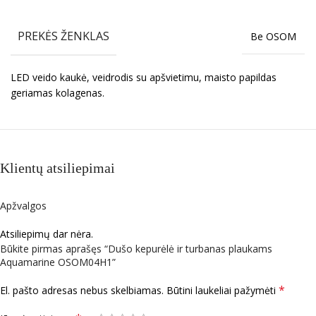
PREKĖS ŽENKLAS
Be OSOM
LED veido kaukė, veidrodis su apšvietimu, maisto papildas
geriamas kolagenas.
Klientų atsiliepimai
Apžvalgos
Atsiliepimų dar nėra.
Būkite pirmas aprašęs “Dušo kepurėlė ir turbanas plaukams
Aquamarine OSOM04H1”
*
El. pašto adresas nebus skelbiamas.
Būtini laukeliai pažymėti