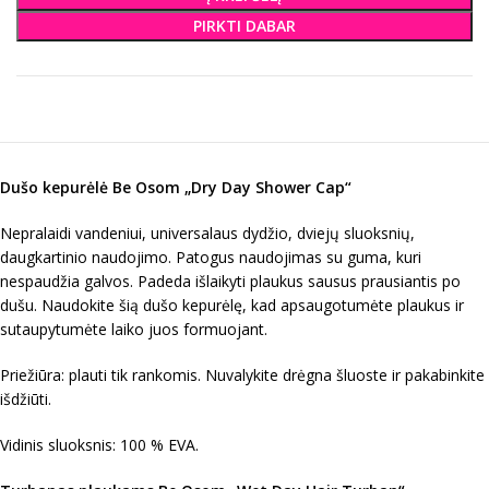
PIRKTI DABAR
Dušo kepurėlė Be Osom „Dry Day Shower Cap“
Nepralaidi vandeniui, universalaus dydžio, dviejų sluoksnių,
daugkartinio naudojimo. Patogus naudojimas su guma, kuri
nespaudžia galvos. Padeda išlaikyti plaukus sausus prausiantis po
dušu. Naudokite šią dušo kepurėlę, kad apsaugotumėte plaukus ir
sutaupytumėte laiko juos formuojant.
Priežiūra: plauti tik rankomis. Nuvalykite drėgna šluoste ir pakabinkite
išdžiūti.
Vidinis sluoksnis: 100 % EVA.