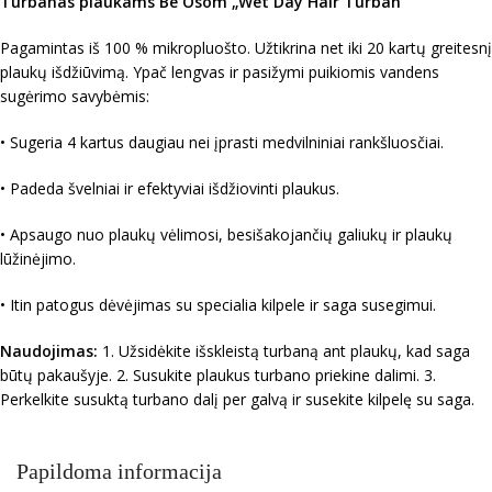
Turbanas plaukams Be Osom „Wet Day Hair Turban“
Pagamintas iš 100 % mikropluošto. Užtikrina net iki 20 kartų greitesnį
plaukų išdžiūvimą. Ypač lengvas ir pasižymi puikiomis vandens
sugėrimo savybėmis:
• Sugeria 4 kartus daugiau nei įprasti medvilniniai rankšluosčiai.
• Padeda švelniai ir efektyviai išdžiovinti plaukus.
• Apsaugo nuo plaukų vėlimosi, besišakojančių galiukų ir plaukų
lūžinėjimo.
• Itin patogus dėvėjimas su specialia kilpele ir saga susegimui.
Naudojimas:
1. Užsidėkite išskleistą turbaną ant plaukų, kad saga
būtų pakaušyje. 2. Susukite plaukus turbano priekine dalimi. 3.
Perkelkite susuktą turbano dalį per galvą ir susekite kilpelę su saga.
Papildoma informacija