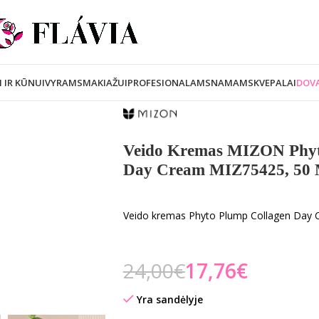
I IR KŪNUI
VYRAMS
MAKIAŽUI
PROFESIONALAMS
NAMAMS
KVEPALAI
DOVA
Veido Kremas MIZON Phyt
Day Cream MIZ75425, 50 
Veido kremas Phyto Plump Collagen Day 
24,00
€
17,76
€
Yra sandėlyje