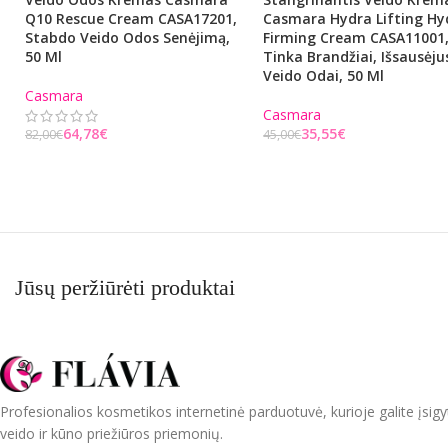
Q10 Rescue Cream CASA17201,
Casmara Hydra Lifting Hy
Stabdo Veido Odos Senėjimą,
Firming Cream CASA11001
50 Ml
Tinka Brandžiai, Išsausėju
Veido Odai, 50 Ml
Casmara
Casmara
64,78
€
35,55
€
82,00
€
45,00
€
Į KREPŠELĮ
Į KREPŠELĮ
Jūsų peržiūrėti produktai
Profesionalios kosmetikos internetinė parduotuvė, kurioje galite įsigy
veido ir kūno priežiūros priemonių.