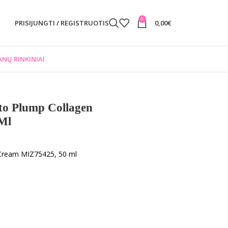
0
PRISIJUNGTI / REGISTRUOTIS
0,00
€
NŲ RINKINIAI
o Plump Collagen
Ml
Cream MIZ75425, 50 ml