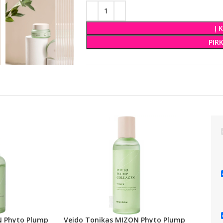
Į 
PIR
N Phyto Plump
Veido Tonikas MIZON Phyto Plump
Paaki