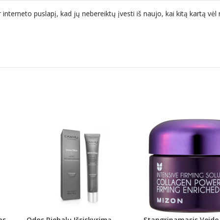
 interneto puslapį, kad jų nebereiktų įvesti iš naujo, kai kitą kartą vė
as
Odos Riebalų Išsiskyrimą
Stangrinamasis Veid