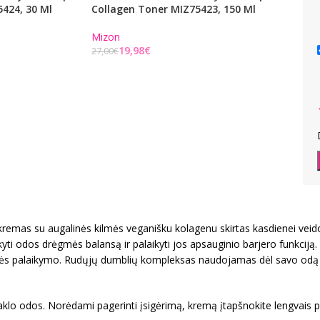
424, 30 Ml
Collagen Toner MIZ75423, 150 Ml
Plump
MIZ75
Mizon
19,98
€
Mizo
27,00
€
32,00
€
kremas su augalinės kilmės veganišku kolagenu skirtas kasdienei veido
ikyti odos drėgmės balansą ir palaikyti jos apsauginio barjero funkcij
ūklės palaikymo. Rudųjų dumblių kompleksas naudojamas dėl savo odą 
kaklo odos. Norėdami pagerinti įsigėrimą, kremą įtapšnokite lengvais pi