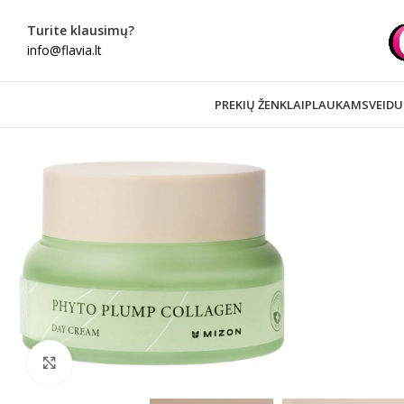
Turite klausimų?
info@flavia.lt
PREKIŲ ŽENKLAI
PLAUKAMS
VEIDU
Spustelėkite norėdami padidinti