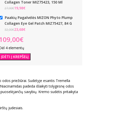
Collagen Toner MIZ75423, 150 Ml
 Collagen Eye Gel Patch
427, 84 G
€
€
Paakių Pagalvėlės MIZON Phyto Plump
n
23,68
€
Collagen Eye Gel Patch MIZ75427, 84 G
€
€
Dėl 4 elementų
ĮDĖTI Į KREPŠELĮ
 odos priežiūrai. Sudėtyje esantis Tremella
ą. Niacinamidas padeda išlaikyti tolygesnę odos
puoselėjančių savybių. Kremo sudėtis pritaikyta
rštų judesiais.