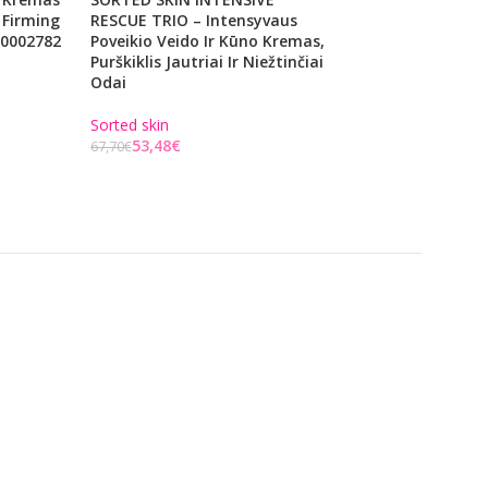
 Firming
RESCUE TRIO – Intensyvaus
Su Deguonimi Ca
00002782
Poveikio Veido Ir Kūno Kremas,
Oxygenating Mas
Purškiklis Jautriai Ir Niežtinčiai
CASA10330, 200 M
Odai
Casmara
Sorted skin
42,66
€
54,00
€
53,48
€
67,70
€
Į KREPŠELĮ
Į KREPŠELĮ