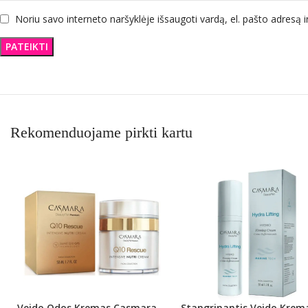
Noriu savo interneto naršyklėje išsaugoti vardą, el. pašto adresą ir
Rekomenduojame pirkti kartu
Veido Odos Kremas Casmara
Stangrinantis Veido Krem