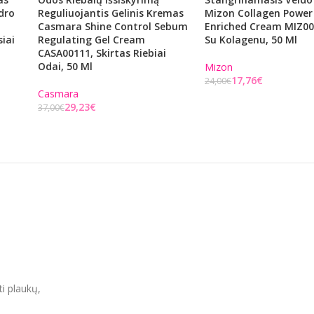
dro
Reguliuojantis Gelinis Kremas
Mizon Collagen Power
,
Casmara Shine Control Sebum
Enriched Cream MIZ0
siai
Regulating Gel Cream
Su Kolagenu, 50 Ml
CASA00111, Skirtas Riebiai
Odai, 50 Ml
Mizon
17,76
€
24,00
€
Casmara
Į KREPŠELĮ
29,23
€
37,00
€
Į KREPŠELĮ
ti plaukų,