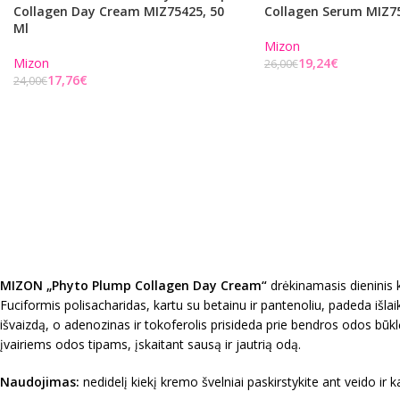
Collagen Day Cream MIZ75425, 50
Collagen Serum MIZ75
Ml
Mizon
Mizon
19,24
€
26,00
€
17,76
€
24,00
€
MIZON
„Phyto Plump Collagen
Day Cream
“
drėkinamasis dieninis 
Fuciformis polisacharidas, kartu su betainu ir pantenoliu, padeda išla
išvaizdą, o adenozinas ir tokoferolis prisideda prie bendros odos b
įvairiems odos tipams, įskaitant sausą ir jautrią odą.
Naudojimas:
nedidelį kiekį kremo švelniai paskirstykite ant veido ir 