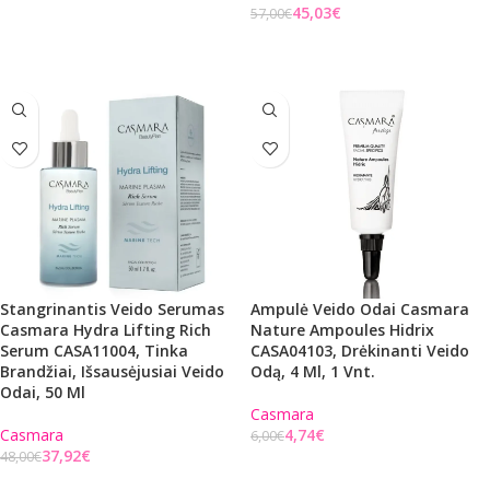
45,03
€
57,00
€
Į KREPŠELĮ
Stangrinantis Veido Serumas
Ampulė Veido Odai Casmara
Casmara Hydra Lifting Rich
Nature Ampoules Hidrix
Serum CASA11004, Tinka
CASA04103, Drėkinanti Veido
Brandžiai, Išsausėjusiai Veido
Odą, 4 Ml, 1 Vnt.
Odai, 50 Ml
Casmara
Casmara
4,74
€
6,00
€
37,92
€
48,00
€
Į KREPŠELĮ
Į KREPŠELĮ