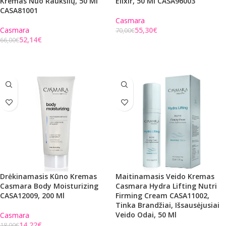
Kremas Nuo Raukšlių, 50 Ml
Elixir, 50 Ml CASA96003
CASA81001
Casmara
Casmara
55,30
€
70,00
€
52,14
€
66,00
€
Į KREPŠELĮ
Į KREPŠELĮ
Drėkinamasis Kūno Kremas
Maitinamasis Veido Kremas
Casmara Body Moisturizing
Casmara Hydra Lifting Nutri
CASA12009, 200 Ml
Firming Cream CASA11002,
Tinka Brandžiai, Išsausėjusiai
Veido Odai, 50 Ml
Casmara
14,22
€
18,00
€