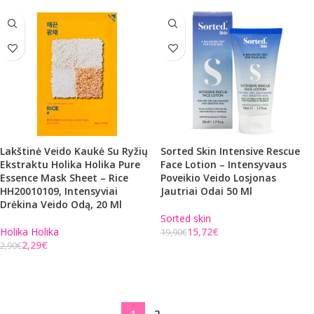
Lakštinė Veido Kaukė Su Ryžių
Sorted Skin Intensive Rescue
Ekstraktu Holika Holika Pure
Face Lotion – Intensyvaus
Essence Mask Sheet – Rice
Poveikio Veido Losjonas
HH20010109, Intensyviai
Jautriai Odai 50 Ml
Drėkina Veido Odą, 20 Ml
Sorted skin
Holika Holika
15,72
€
19,90
€
2,29
€
2,90
€
Į KREPŠELĮ
Į KREPŠELĮ
1
2
→