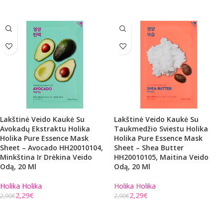
Lakštinė Veido Kaukė Su
Lakštinė Veido Kaukė Su
Avokadų Ekstraktu Holika
Taukmedžio Sviestu Holika
Holika Pure Essence Mask
Holika Pure Essence Mask
Sheet – Avocado HH20010104,
Sheet – Shea Butter
Minkština Ir Drėkina Veido
HH20010105, Maitina Veido
Odą, 20 Ml
Odą, 20 Ml
Holika Holika
Holika Holika
2,29
€
2,29
€
2,90
€
2,90
€
Į KREPŠELĮ
Į KREPŠELĮ