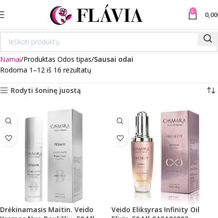
0
0,00
Namai
Produktas Odos tipas
Sausai odai
Rodoma 1–12 iš 16 rezultatų
Rodyti šoninę juostą
Drėkinamasis Maitin. Veido
Veido Eliksyras Infinity Oil