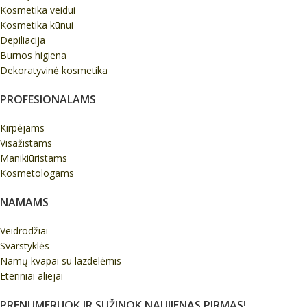
Kosmetika veidui
Kosmetika kūnui
Depiliacija
Burnos higiena
Dekoratyvinė kosmetika
PROFESIONALAMS
Kirpėjams
Visažistams
Manikiūristams
Kosmetologams
NAMAMS
Veidrodžiai
Svarstyklės
Namų kvapai su lazdelėmis
Eteriniai aliejai
PRENUMERUOK IR SUŽINOK NAUJIENAS PIRMAS!