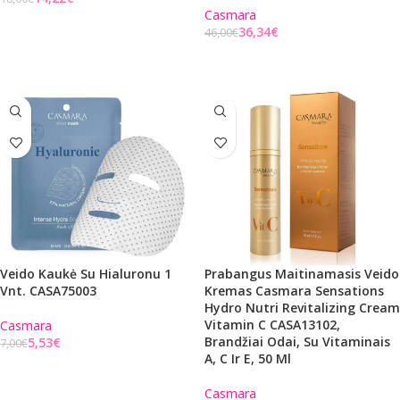
Casmara
Į KREPŠELĮ
36,34
€
46,00
€
Į KREPŠELĮ
Veido Kaukė Su Hialuronu 1
Prabangus Maitinamasis Veido
Vnt. CASA75003
Kremas Casmara Sensations
Hydro Nutri Revitalizing Cream
Vitamin C CASA13102,
Casmara
Brandžiai Odai, Su Vitaminais
5,53
€
7,00
€
A, C Ir E, 50 Ml
Į KREPŠELĮ
Casmara