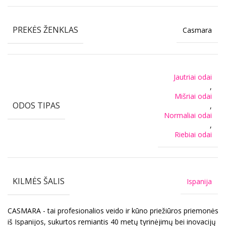
PREKĖS ŽENKLAS
Casmara
Jautriai odai
,
Mišriai odai
ODOS TIPAS
,
Normaliai odai
,
Riebiai odai
KILMĖS ŠALIS
Ispanija
CASMARA - tai profesionalios veido ir kūno priežiūros priemonės
iš Ispanijos, sukurtos remiantis 40 metų tyrinėjimų bei inovacijų