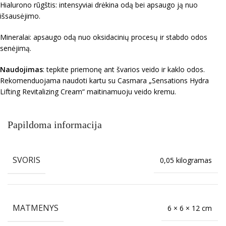
Hialurono rūgštis: intensyviai drėkina odą bei apsaugo ją nuo
išsausėjimo.
Mineralai: apsaugo odą nuo oksidacinių procesų ir stabdo odos
senėjimą.
Naudojimas
: tepkite priemonę ant švarios veido ir kaklo odos.
Rekomenduojama naudoti kartu su Casmara „Sensations Hydra
Lifting Revitalizing Cream“ maitinamuoju veido kremu.
Papildoma informacija
SVORIS
0,05 kilogramas
MATMENYS
6 × 6 × 12 cm