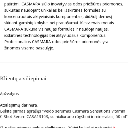
patirtimi. CASMARA siūlo inovatyvias odos priežiūros priemones,
sukurtas naudojant unikalias bei išskirtines formules su
koncentruotais aktyviaisiais komponentais, didžiulį dėmesį
skiriant gaminių kokybei bei pranašumui. Kiekvienais metais
CASMARA sukuria vis naujas formules ir naudoja naujas,
išskirtines technologijas bei aktyviuosius komponentus.
Profesionalios CASMARA odos priežiūros priemonės yra
žinomos visame pasaulyje.
Klientų atsiliepimai
Apžvalgos
Atsiliepimų dar nėra.
Būkite pirmas aprašęs “Veido serumas Casmara Sensations Vitamin
C Shot Serum CASA13103, su hialiurono rūgštimi ir mineralais, 50 ml”
*
El. pašto adresas nebus skelbiamas.
Būtini laukeliai pažymėti