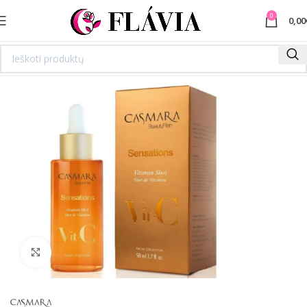
0
0,00
Spustelėkite norėdami padidinti