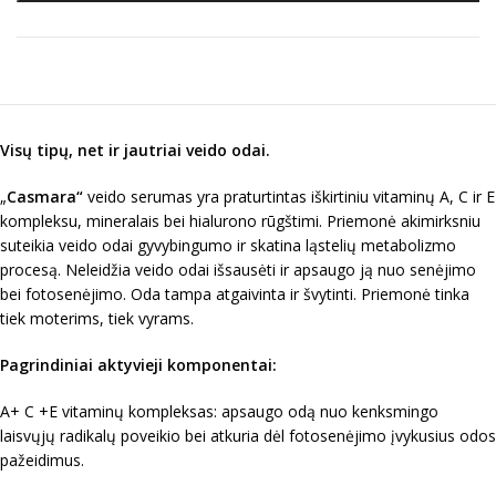
Visų tipų, net ir jautriai veido odai.
„
Casmara“
veido serumas yra praturtintas iškirtiniu vitaminų A, C ir E
kompleksu, mineralais bei hialurono rūgštimi. Priemonė akimirksniu
suteikia veido odai gyvybingumo ir skatina ląstelių metabolizmo
procesą. Neleidžia veido odai išsausėti ir apsaugo ją nuo senėjimo
bei fotosenėjimo. Oda tampa atgaivinta ir švytinti. Priemonė tinka
tiek moterims, tiek vyrams.
Pagrindiniai aktyvieji komponentai:
A+ C +E vitaminų kompleksas: apsaugo odą nuo kenksmingo
laisvųjų radikalų poveikio bei atkuria dėl fotosenėjimo įvykusius odos
pažeidimus.