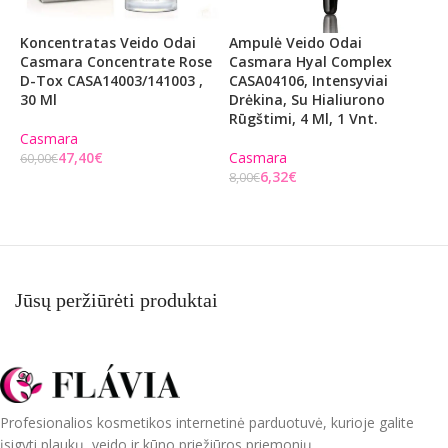
Koncentratas Veido Odai
Ampulė Veido Odai
S
Casmara Concentrate Rose
Casmara Hyal Complex
S
D-Tox CASA14003/141003 ,
CASA04106, Intensyviai
L
30 Ml
Drėkina, Su Hialiurono
S
Rūgštimi, 4 Ml, 1 Vnt.
B
V
Casmara
47,40
€
Casmara
60,00
€
6,32
€
C
8,00
€
Į KREPŠELĮ
4
Į KREPŠELĮ
Jūsų peržiūrėti produktai
Profesionalios kosmetikos internetinė parduotuvė, kurioje galite
įsigyti plaukų, veido ir kūno priežiūros priemonių.